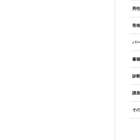
男性
骨格
パー
書
診
講
そ