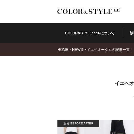
COLOR&STYLE1116について
診
HOME
>
NEWS
>
イエベオータムの記事一覧
イエベオ
女性 BEFORE AFTER