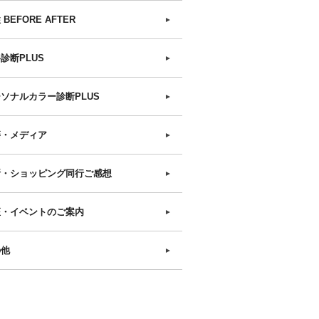
 BEFORE AFTER
►
診断PLUS
►
ソナルカラー診断PLUS
►
籍・メディア
►
断・ショッピング同行ご感想
►
座・イベントのご案内
►
の他
►