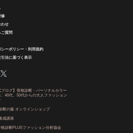
ス
ザ・ウインター
ザ・ウェーブ
ザ・サマー
研修
ザ・ストレート
ザ・スプリング
合わせ
ザ・ナチュラル
サマー
ショッピング同行
るご質問
ストール
ストライプ
ストレ－ト、
バシーポリシー・利用規約
ストレ－トタイプ
取引法に基づく表示
トレ－トタイプ、ウェ－ブタイプ、ナチュラルタイ
プ
トレ－トタイプ、ナチュラルタイプ、ウェ－ブタイ
プ
式ブログ】骨格診断・パーソナルカラー
ストレート
ストレートタイプ
、40代、50代からの大人ファッション
ン
トロング・オータム
スニーカー
スプリング
診断の服 オンラインショップ
スプリング・サマー
養成講座
スプリング、サマー、オータム、ウインター
骨格診断PLUSファッション分析協会
スレンダー・ストレート