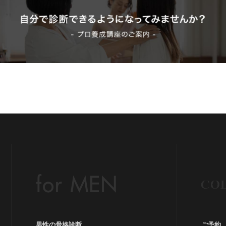
Be
イ
イ
ウ
カラ
グ
男性の骨格診断
ご予約