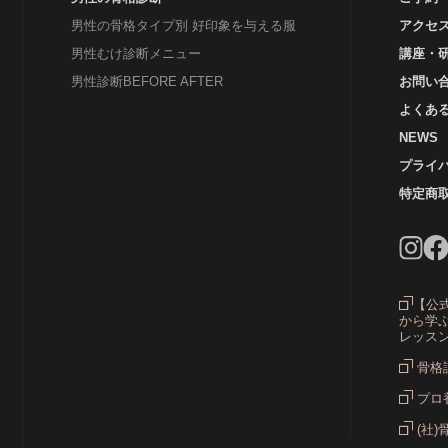
男性の骨格タイプ別 好印象を与える服
アクセ
男性むけ診断メニュー
講座・
男性診断BEFORE AFTER
お問い
よくあ
NEWS
プライ
特定商
ス
ス
【公
から学ぶ
レッス
ス
骨格
プロ
(社)