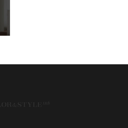
50代
AERA
Before After
fore After 骨格診断
DRESS
アフターコロナ
エベ
イエベオータム
イエベ春
イエベ秋
メコン診断
イメコン選び方
イメコン難民
ウインター
ウインター／スプリング
インタータイプ
ウェ－ブタイプ
ウェーブ
ウェーブタイプ
ウォーム・サマー
ウォームサマー
オータム
オータム、ソフトナチュラル
オータム、ナチュラル
お知らせ
ーアンドスタイル1116
きれいめ・ナチュラル
クリア夏
グレイッシュ・サマー
レイッシュ秋
コロナ
コントラスト・サマー