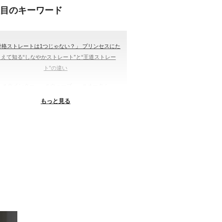
注目のキーワード
骨格ストレートは1つじゃない？」 プリンセスにた
とえて知る“しなやかストレート”と“王道ストレー
ト”の違い
＃ウインター
＃ウェーブ
＃オータム
もっと見る
#ショッピング
＃ストレート
ストレートタイプ
＃ナチュラル
#大館美絵
＃東急プラザ
#骨格診断
格診断、#骨格12分類、#パーソナルカラー診断、#
ー21分類、#BeforeAfter、#似合う服、#30代ファ
ション、#ナチュラルタイプ、#ブライトスプリン
、#ビビッドカラー、#イメージコンサルティング、
スタイルアップ、#骨格診断東京、#イメコン東京、
#COLORandSTYLE1116