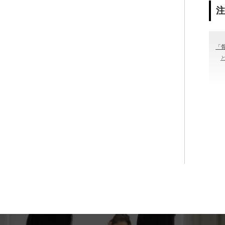
「
＃
#骨
カラ
ッ
グ
#