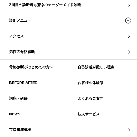
ソフトナチュラル
ダーク秋
タイトスカート
2回目の診断者も驚きのオーダーメイド診断
ダル・グレイッシュサマー
ダル・サマー
ディープ・ウインター
診断メニュー
ナチュラル
ナチュラル4分類
ナチュラルタイプ
ネックライン
パーソナルカラー
パーソナルカラー診断
ビビッド・ウインター
アクセス
ビビッド・スプリング
ビビッドウィンター
ファンデーション
ブライト・ウインター
ブルべ
ブルべ冬
ブルべ夏
男性の骨格診断
ブルべ夏（ソフト）
プロコース
プロ養成講座
ベーシック
ベーシック診断
ペール冬
ヘアスタイル
ペア診断
ボーイッシュ
骨格診断がはじめての方へ
自己診断が難しい理由
ボディバランス診断
ボディバランス調整
マイルド・ウインター
メリハリ・ウェーブ
メリハリ・ナチュラル
BEFORE AFTER
お客様の体験談
メリハリ・リッチ・ウェーブ
メリハリ・リッチ・ナチュラル
メリハリウェーブ
メリハリナチュラル
メリハリナチュラル分類
講座・研修
よくあるご質問
メリハリリッチナチュラル
メンズ骨格診断
ライト・スプリング
NEWS
法人サービス
ライト春
ラフ・ウェーブ
ラフ・ストレート
ラフウェーブ
ラフストレート
リッチ・ナチュラル
リッチウェーブ
プロ養成講座
リッチナチュラル
リップ
リモート映え
リモート診断
休業