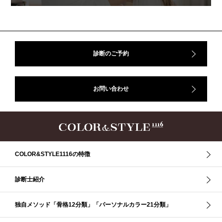
イメコン診断
イメコン選び方
イメコン難民
ウインター
ウインター／スプリング
ウインタータイプ
ウェ－ブタイプ
ウェーブ
ウェーブタイプ
ウォーム・サマー
ウォームサマー
オータム
オータム、ソフトナチュラル
オータム、ナチュラル
診断のご予約
お知らせ
カラーアンドスタイル1116
きれいめ・ナチュラル
クリア夏
グレイッシュ・サマー
グレイッシュ秋
コロナ
お問い合わせ
コントラスト・サマー
ザ・ウインター
ザ・ウェーブ
ザ・サマー
ザ・ストレート
ザ・スプリング
ザ・ナチュラル
サマー
ショッピング同行
ストール
ストライプ
ストレ－ト、
ストレ－トタイプ
ストレ－トタイプ、ウェ－ブタイプ、ナチュラルタイプ
ストレ－トタイプ、ナチュラルタイプ、ウェ－ブタイプ
ストレート
COLOR&STYLE1116の特徴
ストレートタイプ
ストロング・オータム
スニーカー
スプリング
スプリング・サマー
スプリング、サマー、オータム、ウインター
診断士紹介
スレンダー・ストレート
スレンダー・ラフ・ストレート
スレンダーストレート
セーター
ソフト・ストレート
独自メソッド「骨格12分類」「パーソナルカラー21分類」
ソフト・ナチュラル
ソフト・ライト
ソフトストレート