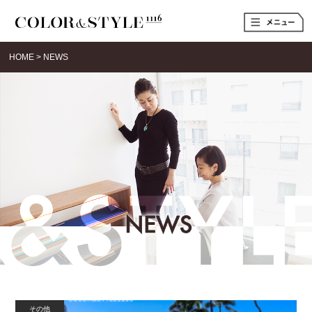
t
o
g
g
HOME
>
NEWS
l
e
n
a
v
i
g
a
t
i
o
n
その他