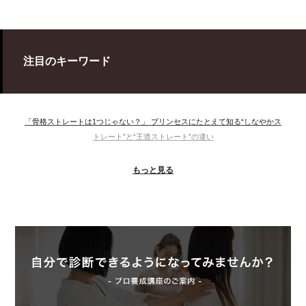
注目のキーワード
「骨格ストレートは1つじゃない？」 プリンセスにたとえて知る“しなやかス
トレート”と“王道ストレート”の違い
＃ウインター
＃ウェーブ
＃オータム
#ショッピング
もっと見る
＃ストレート
＃ストレートタイプ
＃ナチュラル
#大館美絵
＃東急プラザ
#骨格診断
#骨格診断、#骨格12分類、#パーソナルカラー診断、#カラー21分類、
#BeforeAfter、#似合う服、#30代ファッション、#ナチュラルタイプ、#ブライ
トスプリング、#ビビッドカラー、#イメージコンサルティング、#スタイルア
ップ、#骨格診断東京、#イメコン東京、#COLORandSTYLE1116
50代
AERA
Before After
Before After 骨格診断
DRESS
アフターコロナ
イエベ
イエベオータム
イエベ春
イエベ秋