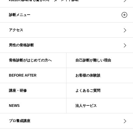
ダル・グレイッシュサマー
ダル・サマー
ディープ・ウインター
診断メニュー
ナチュラル
ナチュラル4分類
ナチュラルタイプ
ネックライン
パーソナルカラー
パーソナルカラー診断
ビビッド・ウインター
アクセス
ビビッド・スプリング
ビビッドウィンター
ファンデーション
ブライト・ウインター
ブルべ
ブルべ冬
ブルべ夏
男性の骨格診断
ブルべ夏（ソフト）
プロコース
プロ養成講座
ベーシック
ベーシック診断
ペール冬
ヘアスタイル
ペア診断
ボーイッシュ
骨格診断がはじめての方へ
自己診断が難しい理由
ボディバランス診断
ボディバランス調整
マイルド・ウインター
メリハリ・ウェーブ
メリハリ・ナチュラル
BEFORE AFTER
お客様の体験談
メリハリ・リッチ・ウェーブ
メリハリ・リッチ・ナチュラル
メリハリウェーブ
メリハリナチュラル
メリハリナチュラル分類
講座・研修
よくあるご質問
メリハリリッチナチュラル
メンズ骨格診断
ライト・スプリング
NEWS
法人サービス
ライト春
ラフ・ウェーブ
ラフ・ストレート
ラフウェーブ
ラフストレート
リッチ・ナチュラル
リッチウェーブ
プロ養成講座
リッチナチュラル
リップ
リモート映え
リモート診断
休業
似合う診断
個人診断山崎真理子
南青山 パーソナルカラー診断