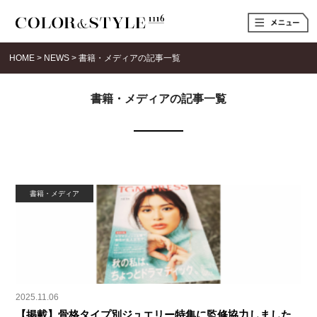
t
o
g
g
HOME
>
NEWS
>
書籍・メディアの記事一覧
l
e
n
a
書籍・メディアの記事一覧
v
i
g
a
t
i
o
n
書籍・メディア
2025.11.06
【掲載】骨格タイプ別ジュエリー特集に監修協力しました