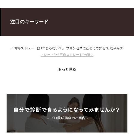
注目のキーワード
「骨格ストレートは1つじゃない？」 プリンセスにたとえて知る“しなやかス
トレート”と“王道ストレート”の違い
＃ウインター
＃ウェーブ
＃オータム
#ショッピング
もっと見る
＃ストレート
＃ストレートタイプ
＃ナチュラル
#大館美絵
＃東急プラザ
#骨格診断
#骨格診断、#骨格12分類、#パーソナルカラー診断、#カラー21分類、
#BeforeAfter、#似合う服、#30代ファッション、#ナチュラルタイプ、#ブライ
トスプリング、#ビビッドカラー、#イメージコンサルティング、#スタイルア
ップ、#骨格診断東京、#イメコン東京、#COLORandSTYLE1116
50代
AERA
Before After
Before After 骨格診断
DRESS
アフターコロナ
イエベ
イエベオータム
イエベ春
イエベ秋
イメコン診断
イメコン選び方
イメコン難民
ウインター