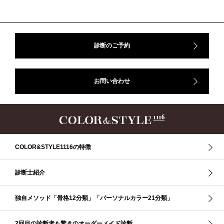
ウインター／スプリング
ウインタータイプ
ウェ－ブタイプ
ウェーブ
ウェーブタイプ
ウォーム・サマー
ウォームサマー
オータム
オータム、ソフトナチュラル
オータム、ナチュラル
診断のご予約
お知らせ
カラーアンドスタイル1116
きれいめ・ナチュラル
クリア夏
グレイッシュ・サマー
グレイッシュ秋
コロナ
お問い合わせ
コントラスト・サマー
ザ・ウインター
ザ・ウェーブ
ザ・サマー
ザ・ストレート
ザ・スプリング
ザ・ナチュラル
サマー
ショッピング同行
ストール
ストライプ
ストレ－ト、
ストレ－トタイプ
ストレ－トタイプ、ウェ－ブタイプ、ナチュラルタイプ
ストレ－トタイプ、ナチュラルタイプ、ウェ－ブタイプ
ストレート
COLOR&STYLE1116の特徴
ストレートタイプ
ストロング・オータム
スニーカー
スプリング
スプリング・サマー
スプリング、サマー、オータム、ウインター
診断士紹介
スレンダー・ストレート
スレンダー・ラフ・ストレート
スレンダーストレート
セーター
ソフト・ストレート
独自メソッド「骨格12分類」「パーソナルカラー21分類」
ソフト・ナチュラル
ソフト・ライト
ソフトストレート
ソフトナチュラル
ダーク秋
タイトスカート
2回目の診断者も驚きのオーダーメイド診断