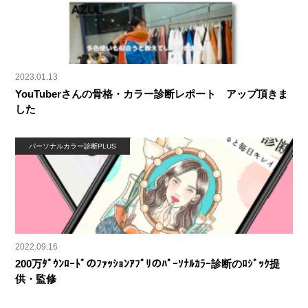
2023.01.13
YouTuberさんの骨格・カラー診断レポート アップ頂きま
した
パーソナルカラー診断PLUS
2022.09.16
200万ﾀﾞｳﾝﾛｰﾄﾞのﾌｧｯｼｮﾝｱﾌﾟﾘのﾊﾟｰｿﾅﾙｶﾗｰ診断のﾛｼﾞｯｸ提
供・監修