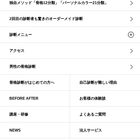
独自メソッド「骨格12分類」「パーソナルカラー21分類」
ソフト・ナチュラル
ソフト・ライト
ソフトストレート
ソフトナチュラル
ダーク秋
タイトスカート
2回目の診断者も驚きのオーダーメイド診断
ダル・グレイッシュサマー
ダル・サマー
ディープ・ウインター
診断メニュー
ナチュラル
ナチュラル4分類
ナチュラルタイプ
ネックライン
パーソナルカラー
パーソナルカラー診断
ビビッド・ウインター
アクセス
ビビッド・スプリング
ビビッドウィンター
ファンデーション
ブライト・ウインター
ブルべ
ブルべ冬
ブルべ夏
男性の骨格診断
ブルべ夏（ソフト）
プロコース
プロ養成講座
ベーシック
ベーシック診断
ペール冬
ヘアスタイル
ペア診断
ボーイッシュ
骨格診断がはじめての方へ
自己診断が難しい理由
ボディバランス診断
ボディバランス調整
マイルド・ウインター
メリハリ・ウェーブ
メリハリ・ナチュラル
BEFORE AFTER
お客様の体験談
メリハリ・リッチ・ウェーブ
メリハリ・リッチ・ナチュラル
メリハリウェーブ
メリハリナチュラル
メリハリナチュラル分類
講座・研修
よくあるご質問
メリハリリッチナチュラル
メンズ骨格診断
ライト・スプリング
NEWS
法人サービス
ライト春
ラフ・ウェーブ
ラフ・ストレート
ラフウェーブ
ラフストレート
リッチ・ナチュラル
リッチウェーブ