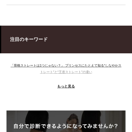
注目のキーワード
「骨格ストレートは1つじゃない？」 プリンセスにたとえて知る“しなやかス
トレート”と“王道ストレート”の違い
＃ウインター
＃ウェーブ
＃オータム
#ショッピング
もっと見る
＃ストレート
＃ストレートタイプ
＃ナチュラル
#大館美絵
＃東急プラザ
#骨格診断
#骨格診断、#骨格12分類、#パーソナルカラー診断、#カラー21分類、
#BeforeAfter、#似合う服、#30代ファッション、#ナチュラルタイプ、#ブライ
トスプリング、#ビビッドカラー、#イメージコンサルティング、#スタイルア
ップ、#骨格診断東京、#イメコン東京、#COLORandSTYLE1116
50代
AERA
Before After
Before After 骨格診断
DRESS