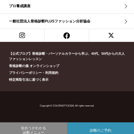
プロ養成講座
リッチナチュラル
リップ
リモート映え
リモート診断
休業
似合う診断
個人診断山崎真理子
南青山 パーソナルカラー診断
一般社団法人骨格診断PLUSファッション分析協会
南青山 骨格診断
失敗しない診断
挨拶
新眼鏡診断
春・夏ライト
春冬ビビッド
春夏
東京都
淡オータム
清色
濁色
濃オータム
濃サマー
男女ペア診断
男性ウェ－ブ
男性診断
男性骨格診断
童顔
繊研新聞
花柄
葉月美羽
薄みストレート
【公式ブログ】骨格診断・パーソナルカラーから学ぶ、40代、50代からの大人
診断モデル
赤み・コントラスト・サマー
赤み・ソフト・オータム
ファッションレッスン
骨格診断の服 オンラインショップ
赤み夏
赤み秋
革ジャン
顔診断
骨格12分類
骨格ウェーブ
プライバシーポリシー・利用規約
骨格ストレート
骨格ナチュラル
骨格ナチュラルタイプ
特定商取引法に基づく表示
骨格診断12分類
骨格診断PLUS
黄み・深・オータム
Copyright © COLOR&STYLE1116, All rights reserved.
似合うがわかる
診断のご予約
診断メニュー