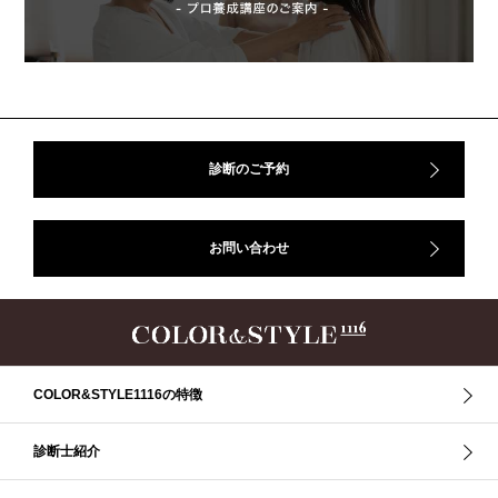
アフターコロナ
イエベ
イエベオータム
イエベ春
イエベ秋
イメコン診断
イメコン選び方
イメコン難民
ウインター
ウインター／スプリング
ウインタータイプ
ウェ－ブタイプ
ウェーブ
ウェーブタイプ
ウォーム・サマー
ウォームサマー
オータム
オータム、ソフトナチュラル
オータム、ナチュラル
診断のご予約
お知らせ
カラーアンドスタイル1116
きれいめ・ナチュラル
クリア夏
グレイッシュ・サマー
グレイッシュ秋
コロナ
お問い合わせ
コントラスト・サマー
ザ・ウインター
ザ・ウェーブ
ザ・サマー
ザ・ストレート
ザ・スプリング
ザ・ナチュラル
サマー
ショッピング同行
ストール
ストライプ
ストレ－ト、
ストレ－トタイプ
ストレ－トタイプ、ウェ－ブタイプ、ナチュラルタイプ
ストレ－トタイプ、ナチュラルタイプ、ウェ－ブタイプ
ストレート
COLOR&STYLE1116の特徴
ストレートタイプ
ストロング・オータム
スニーカー
スプリング
スプリング・サマー
スプリング、サマー、オータム、ウインター
診断士紹介
スレンダー・ストレート
スレンダー・ラフ・ストレート
スレンダーストレート
セーター
ソフト・ストレート