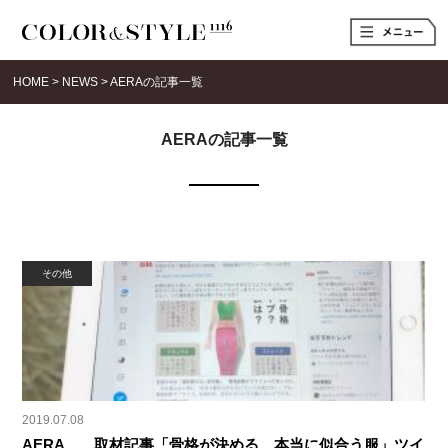
t
o
g
g
HOME
>
NEWS
>
AERAの記事一覧
l
e
n
a
AERAの記事一覧
v
i
g
a
t
i
o
n
その他
2019.07.08
AERA 取材記事「骨格が決める 本当に似合う服」ツイ