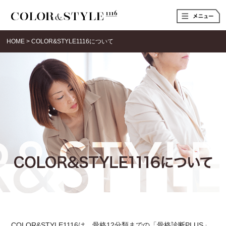
t
o
g
g
HOME
>
COLOR&STYLE1116について
l
e
n
a
v
i
g
a
t
i
o
n
COLOR&STYLE1116は、骨格12分類までの「骨格診断PLUS」