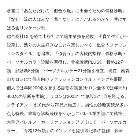
著書に『あなただけの「似合う服」に出会うための骨格診断』
『なぜ一流の人はみな「着こなし」にこだわるのか？』共にす
ばる舎リンケージ刊
総合商社OLを経て出版社にて編集業務を経験。子育て生活が一
段落し、残りの人生好きなことを楽しむべく「似合うファッシ
ョンスタイル」を追求。「似合う」の客観的指標・骨格診断・
パーソナルカラー診断を習得し、骨格診断PLUS®、骨格12分
類、顔診断8分類、パーソナルカラー21分類を確立。現在、南⻘
山サロンにて個人向けファッションコンサルティングを展開。
個人では年間200名を超える診断を実施(サロン全体では年間約
400名の診断を実施)。サロンは2023年で創設12年目を迎える。
クライアントは10代から70代と幅広く、男性の診断実績が多い
点も特⻑。豊富な診断経験を活かしアパレル業界誌にて執筆、
大手アパレルメーカーファッションアプリにて「パーソナルカ
ラー」「骨格12分類」のメソッドを提供等記事の監修、執筆、