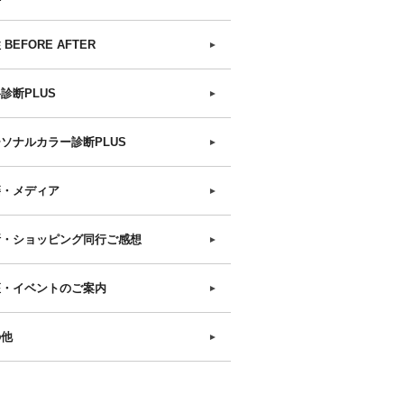
 BEFORE AFTER
►
診断PLUS
►
ソナルカラー診断PLUS
►
籍・メディア
►
断・ショッピング同行ご感想
►
座・イベントのご案内
►
の他
►