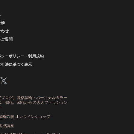
レイッシュ秋
コロナ
コントラスト・サマー
ス
ザ・ウインター
ザ・ウェーブ
ザ・サマー
研修
ザ・ストレート
ザ・スプリング
合わせ
ザ・ナチュラル
サマー
ショッピング同行
るご質問
ストール
ストライプ
ストレ－ト、
バシーポリシー・利用規約
ストレ－トタイプ
取引法に基づく表示
トレ－トタイプ、ウェ－ブタイプ、ナチュラルタイ
プ
トレ－トタイプ、ナチュラルタイプ、ウェ－ブタイ
プ
式ブログ】骨格診断・パーソナルカラー
ストレート
ストレートタイプ
、40代、50代からの大人ファッション
ン
トロング・オータム
スニーカー
スプリング
診断の服 オンラインショップ
スプリング・サマー
養成講座
スプリング、サマー、オータム、ウインター