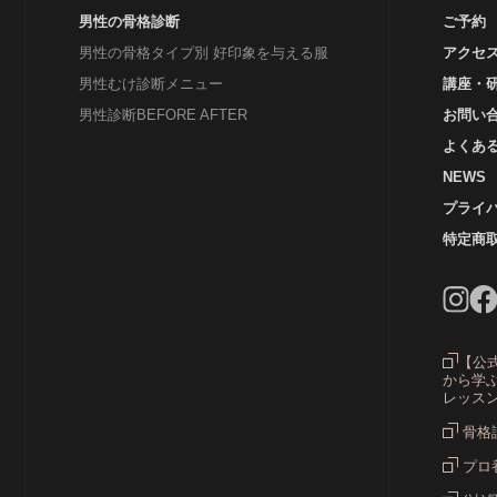
グ
男性の骨格診断
ご予約
男性の骨格タイプ別 好印象を与える服
アクセ
男性むけ診断メニュー
講座・
男性診断BEFORE AFTER
お問い
よくあ
NEWS
プライ
特定商
ス
ス
【公
から学ぶ
レッス
ス
骨格
プロ