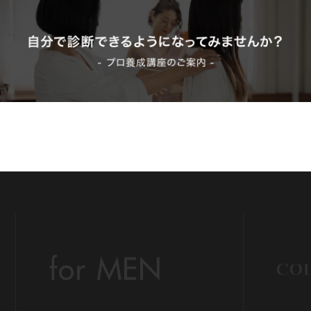
Be
イ
イ
ウ
カラ