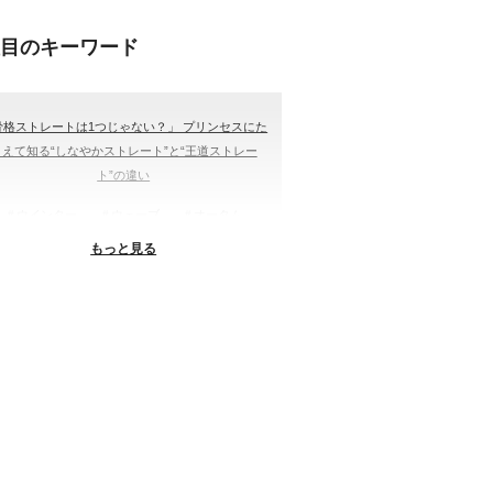
注目のキーワード
骨格ストレートは1つじゃない？」 プリンセスにた
とえて知る“しなやかストレート”と“王道ストレー
ト”の違い
＃ウインター
＃ウェーブ
＃オータム
もっと見る
#ショッピング
＃ストレート
ストレートタイプ
＃ナチュラル
#大館美絵
＃東急プラザ
#骨格診断
格診断、#骨格12分類、#パーソナルカラー診断、#
ー21分類、#BeforeAfter、#似合う服、#30代ファ
ション、#ナチュラルタイプ、#ブライトスプリン
、#ビビッドカラー、#イメージコンサルティング、
スタイルアップ、#骨格診断東京、#イメコン東京、
#COLORandSTYLE1116