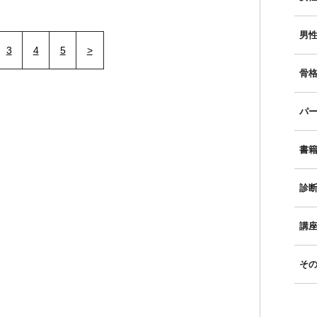
男性
3
4
5
>
骨格
パー
書
診
講
そ