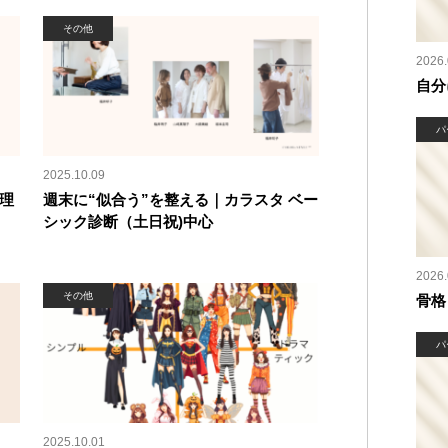
その他
2026.
自分
パ
2025.10.09
理
週末に“似合う”を整える｜カラスタ ベー
シック診断（土日祝)中心
2026.
その他
骨格
パ
2025.10.01