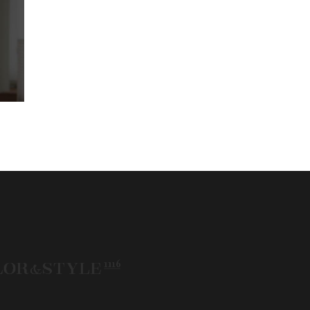
50代
AERA
Before After
fore After 骨格診断
DRESS
アフターコロナ
エベ
イエベオータム
イエベ春
イエベ秋
メコン診断
イメコン選び方
イメコン難民
ウインター
ウインター／スプリング
インタータイプ
ウェ－ブタイプ
ウェーブ
ウェーブタイプ
ウォーム・サマー
ウォームサマー
オータム
オータム、ソフトナチュラル
オータム、ナチュラル
お知らせ
ーアンドスタイル1116
きれいめ・ナチュラル
クリア夏
グレイッシュ・サマー