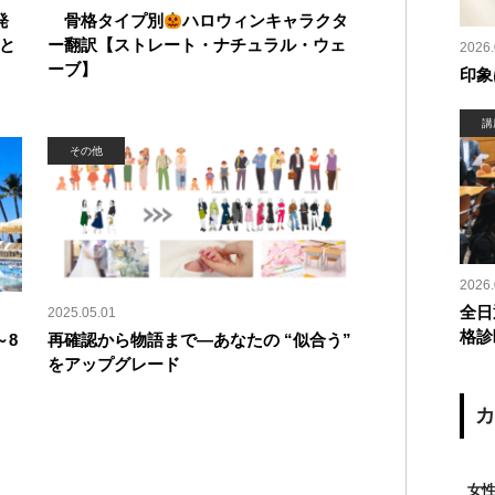
発
骨格タイプ別
ハロウィンキャラクタ
と
ー翻訳【ストレート・ナチュラル・ウェ
2026.
ーブ】
印象
講
その他
2026.
全日
2025.05.01
格診
～8
再確認から物語まで—あなたの “似合う”
をアップグレード
女性