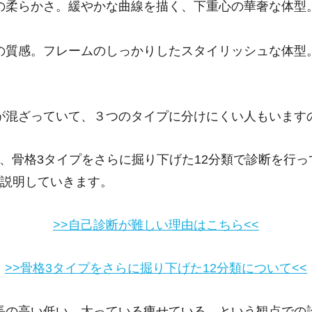
の柔らかさ。緩やかな曲線を描く、下重心の華奢な体型
の質感。フレームのしっかりしたスタイリッシュな体型
。
が混ざっていて、３つのタイプに分けにくい人もいます
16では、骨格3タイプをさらに掘り下げた12分類で診断を
て説明していきます。
>>自己診断が難しい理由はこちら<<
>>骨格3タイプをさらに掘り下げた12分類について<<
長の高い低い、太っている痩せている、という観点での