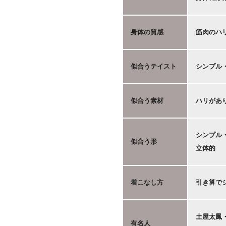
身体の質感
筋肉のハ
似合うテイスト
シンプル
似合う素材
ハリがあ
シンプル
似合う形
立体的
着こなし方
引き算で
土屋太鳳
有名人