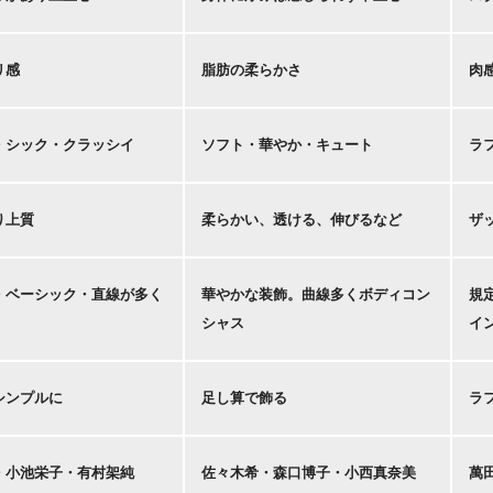
リ感
脂肪の柔らかさ
肉
・シック・クラッシイ
ソフト・華やか・キュート
ラ
り上質
柔らかい、透ける、伸びるなど
ザ
・ベーシック・直線が多く
華やかな装飾。曲線多くボディコン
規
シャス
イ
シンプルに
足し算で飾る
ラ
・小池栄子・有村架純
佐々木希・森口博子・小西真奈美
萬