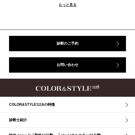
もっと見る
＃ストレート
＃ストレートタイプ
＃ナチュラル
#大館美絵
＃東急プラザ
#骨格診断
#骨格診断、#骨格12分類、#パーソナルカラー診断、#カラー21分類、
#BeforeAfter、#似合う服、#30代ファッション、#ナチュラルタイプ、#ブライ
トスプリング、#ビビッドカラー、#イメージコンサルティング、#スタイルア
ップ、#骨格診断東京、#イメコン東京、#COLORandSTYLE1116
診断のご予約
50代
AERA
Before After
Before After 骨格診断
DRESS
アフターコロナ
イエベ
イエベオータム
イエベ春
イエベ秋
お問い合わせ
イメコン診断
イメコン選び方
イメコン難民
ウインター
ウインター／スプリング
ウインタータイプ
ウェ－ブタイプ
ウェーブ
ウェーブタイプ
ウォーム・サマー
ウォームサマー
オータム
オータム、ソフトナチュラル
オータム、ナチュラル
お知らせ
カラーアンドスタイル1116
きれいめ・ナチュラル
COLOR&STYLE1116の特徴
クリア夏
グレイッシュ・サマー
グレイッシュ秋
コロナ
コントラスト・サマー
ザ・ウインター
ザ・ウェーブ
ザ・サマー
診断士紹介
ザ・ストレート
ザ・スプリング
ザ・ナチュラル
サマー