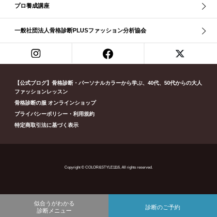
ボディバランス診断
ボディバランス調整
マイルド・ウインター
プロ養成講座
メリハリ・ウェーブ
メリハリ・ナチュラル
メリハリ・リッチ・ウェーブ
メリハリ・リッチ・ナチュラル
一般社団法人骨格診断PLUSファッション分析協会
メリハリウェーブ
メリハリナチュラル
メリハリナチュラル分類
メリハリリッチナチュラル
メンズ骨格診断
ライト・スプリング
ライト春
ラフ・ウェーブ
ラフ・ストレート
ラフウェーブ
ラフストレート
リッチ・ナチュラル
リッチウェーブ
【公式ブログ】骨格診断・パーソナルカラーから学ぶ、40代、50代からの大人
ファッションレッスン
リッチナチュラル
リップ
リモート映え
リモート診断
休業
骨格診断の服 オンラインショップ
似合う診断
個人診断山崎真理子
南青山 パーソナルカラー診断
プライバシーポリシー・利用規約
南青山 骨格診断
失敗しない診断
挨拶
新眼鏡診断
春・夏ライト
特定商取引法に基づく表示
春冬ビビッド
春夏
東京都
淡オータム
清色
濁色
濃オータム
濃サマー
男女ペア診断
男性ウェ－ブ
男性診断
男性骨格診断
童顔
繊研新聞
花柄
葉月美羽
薄みストレート
Copyright © COLOR&STYLE1116, All rights reserved.
診断モデル
赤み・コントラスト・サマー
赤み・ソフト・オータム
赤み夏
赤み秋
革ジャン
顔診断
骨格12分類
骨格ウェーブ
似合うがわかる
骨格ストレート
骨格ナチュラル
骨格ナチュラルタイプ
診断のご予約
診断メニュー