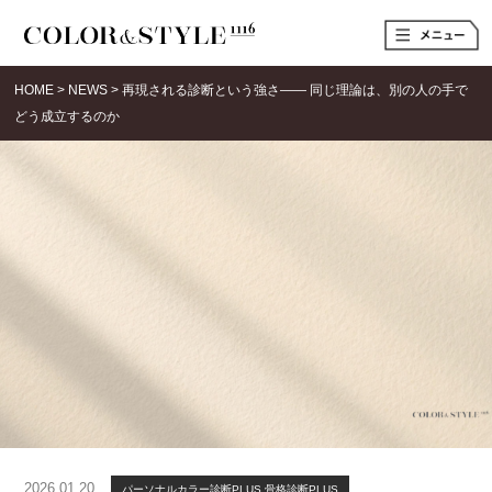
t
o
g
g
HOME
>
NEWS
>
再現される診断という強さ―― 同じ理論は、別の人の手で
l
e
どう成立するのか
n
a
v
i
g
a
t
i
o
n
2026.01.20
パーソナルカラー診断PLUS
骨格診断PLUS