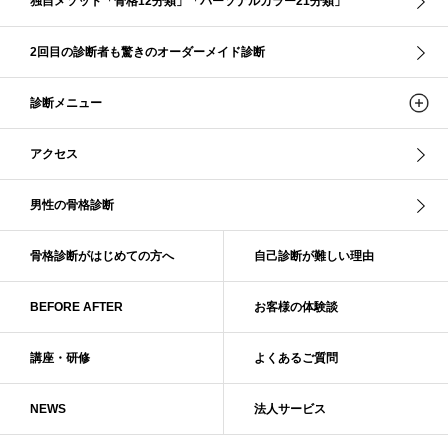
独自メソッド「骨格12分類」「パーソナルカラー21分類」
ショッピング同行
ストール
ストライプ
ストレ－ト、
ストレ－トタイプ
ストレ－トタイプ、ウェ－ブタイプ、ナチュラルタイプ
2回目の診断者も驚きのオーダーメイド診断
ストレ－トタイプ、ナチュラルタイプ、ウェ－ブタイプ
ストレート
ストレートタイプ
ストロング・オータム
スニーカー
スプリング
診断メニュー
スプリング・サマー
スプリング、サマー、オータム、ウインター
スレンダー・ストレート
スレンダー・ラフ・ストレート
アクセス
スレンダーストレート
セーター
ソフト・ストレート
ソフト・ナチュラル
ソフト・ライト
ソフトストレート
男性の骨格診断
ソフトナチュラル
ダーク秋
タイトスカート
ダル・グレイッシュサマー
ダル・サマー
ディープ・ウインター
骨格診断がはじめての方へ
自己診断が難しい理由
ナチュラル
ナチュラル4分類
ナチュラルタイプ
ネックライン
BEFORE AFTER
お客様の体験談
パーソナルカラー
パーソナルカラー診断
ビビッド・ウインター
ビビッド・スプリング
ビビッドウィンター
ファンデーション
講座・研修
よくあるご質問
ブライト・ウインター
ブルべ
ブルべ冬
ブルべ夏
ブルべ夏（ソフト）
プロコース
プロ養成講座
ベーシック
NEWS
法人サービス
ベーシック診断
ペール冬
ヘアスタイル
ペア診断
ボーイッシュ