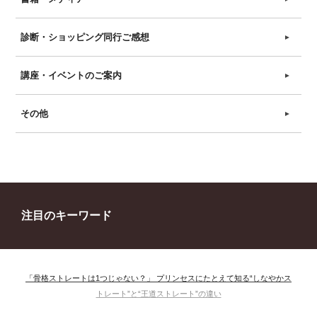
診断・ショッピング同行ご感想
►
講座・イベントのご案内
►
その他
►
注目のキーワード
「骨格ストレートは1つじゃない？」 プリンセスにたとえて知る“しなやかス
トレート”と“王道ストレート”の違い
＃ウインター
＃ウェーブ
＃オータム
#ショッピング