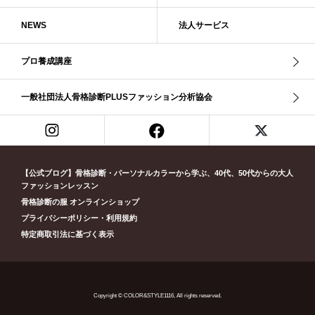
ブルべ夏（ソフト）
プロコース
プロ養成講座
ベーシック
NEWS
法人サービス
ベーシック診断
ペール冬
ヘアスタイル
ペア診断
ボーイッシュ
ボディバランス診断
ボディバランス調整
マイルド・ウインター
プロ養成講座
メリハリ・ウェーブ
メリハリ・ナチュラル
メリハリ・リッチ・ウェーブ
メリハリ・リッチ・ナチュラル
一般社団法人骨格診断PLUSファッション分析協会
メリハリウェーブ
メリハリナチュラル
メリハリナチュラル分類
メリハリリッチナチュラル
メンズ骨格診断
ライト・スプリング
ライト春
ラフ・ウェーブ
ラフ・ストレート
ラフウェーブ
ラフストレート
リッチ・ナチュラル
リッチウェーブ
【公式ブログ】骨格診断・パーソナルカラーから学ぶ、40代、50代からの大人
ファッションレッスン
リッチナチュラル
リップ
リモート映え
リモート診断
休業
骨格診断の服 オンラインショップ
似合う診断
個人診断山崎真理子
南青山 パーソナルカラー診断
プライバシーポリシー・利用規約
南青山 骨格診断
失敗しない診断
挨拶
新眼鏡診断
春・夏ライト
特定商取引法に基づく表示
春冬ビビッド
春夏
東京都
淡オータム
清色
濁色
濃オータム
濃サマー
男女ペア診断
男性ウェ－ブ
男性診断
男性骨格診断
童顔
繊研新聞
花柄
葉月美羽
薄みストレート
Copyright © COLOR&STYLE1116, All rights reserved.
診断モデル
赤み・コントラスト・サマー
赤み・ソフト・オータム