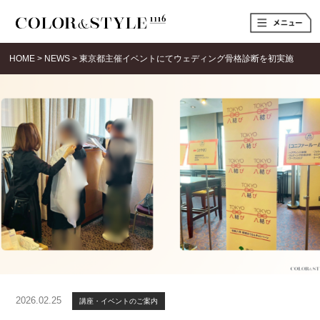
t
o
g
g
HOME
>
NEWS
>
東京都主催イベントにてウェディング骨格診断を初実施
l
e
n
a
v
i
g
a
t
i
o
n
2026.02.25
講座・イベントのご案内