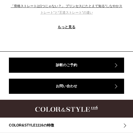
「骨格ストレートは1つじゃない？」 プリンセスにたとえて知る“しなやかス
トレート”と“王道ストレート”の違い
＃ウインター
＃ウェーブ
＃オータム
#ショッピング
もっと見る
＃ストレート
＃ストレートタイプ
＃ナチュラル
#大館美絵
＃東急プラザ
#骨格診断
#骨格診断、#骨格12分類、#パーソナルカラー診断、#カラー21分類、
#BeforeAfter、#似合う服、#30代ファッション、#ナチュラルタイプ、#ブライ
トスプリング、#ビビッドカラー、#イメージコンサルティング、#スタイルア
ップ、#骨格診断東京、#イメコン東京、#COLORandSTYLE1116
診断のご予約
50代
AERA
Before After
Before After 骨格診断
DRESS
アフターコロナ
イエベ
イエベオータム
イエベ春
イエベ秋
お問い合わせ
イメコン診断
イメコン選び方
イメコン難民
ウインター
ウインター／スプリング
ウインタータイプ
ウェ－ブタイプ
ウェーブ
ウェーブタイプ
ウォーム・サマー
ウォームサマー
オータム
オータム、ソフトナチュラル
オータム、ナチュラル
お知らせ
カラーアンドスタイル1116
きれいめ・ナチュラル
COLOR&STYLE1116の特徴
クリア夏
グレイッシュ・サマー
グレイッシュ秋
コロナ