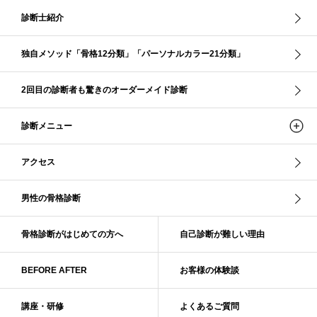
コントラスト・サマー
ザ・ウインター
ザ・ウェーブ
ザ・サマー
診断士紹介
ザ・ストレート
ザ・スプリング
ザ・ナチュラル
サマー
独自メソッド「骨格12分類」「パーソナルカラー21分類」
ショッピング同行
ストール
ストライプ
ストレ－ト、
ストレ－トタイプ
ストレ－トタイプ、ウェ－ブタイプ、ナチュラルタイプ
2回目の診断者も驚きのオーダーメイド診断
ストレ－トタイプ、ナチュラルタイプ、ウェ－ブタイプ
ストレート
ストレートタイプ
ストロング・オータム
スニーカー
スプリング
診断メニュー
スプリング・サマー
スプリング、サマー、オータム、ウインター
スレンダー・ストレート
スレンダー・ラフ・ストレート
アクセス
スレンダーストレート
セーター
ソフト・ストレート
ソフト・ナチュラル
ソフト・ライト
ソフトストレート
男性の骨格診断
ソフトナチュラル
ダーク秋
タイトスカート
ダル・グレイッシュサマー
ダル・サマー
ディープ・ウインター
骨格診断がはじめての方へ
自己診断が難しい理由
ナチュラル
ナチュラル4分類
ナチュラルタイプ
ネックライン
BEFORE AFTER
お客様の体験談
パーソナルカラー
パーソナルカラー診断
ビビッド・ウインター
ビビッド・スプリング
ビビッドウィンター
ファンデーション
講座・研修
よくあるご質問
ブライト・ウインター
ブルべ
ブルべ冬
ブルべ夏