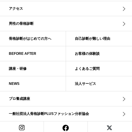
スレンダー・ストレート
スレンダー・ラフ・ストレート
アクセス
スレンダーストレート
セーター
ソフト・ストレート
ソフト・ナチュラル
ソフト・ライト
ソフトストレート
男性の骨格診断
ソフトナチュラル
ダーク秋
タイトスカート
ダル・グレイッシュサマー
ダル・サマー
ディープ・ウインター
骨格診断がはじめての方へ
自己診断が難しい理由
ナチュラル
ナチュラル4分類
ナチュラルタイプ
ネックライン
BEFORE AFTER
お客様の体験談
パーソナルカラー
パーソナルカラー診断
ビビッド・ウインター
ビビッド・スプリング
ビビッドウィンター
ファンデーション
講座・研修
よくあるご質問
ブライト・ウインター
ブルべ
ブルべ冬
ブルべ夏
ブルべ夏（ソフト）
プロコース
プロ養成講座
ベーシック
NEWS
法人サービス
ベーシック診断
ペール冬
ヘアスタイル
ペア診断
ボーイッシュ
ボディバランス診断
ボディバランス調整
マイルド・ウインター
プロ養成講座
メリハリ・ウェーブ
メリハリ・ナチュラル
メリハリ・リッチ・ウェーブ
メリハリ・リッチ・ナチュラル
一般社団法人骨格診断PLUSファッション分析協会
メリハリウェーブ
メリハリナチュラル
メリハリナチュラル分類
メリハリリッチナチュラル
メンズ骨格診断
ライト・スプリング