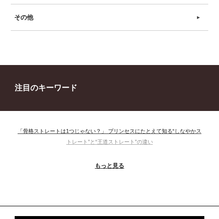
その他
►
注目のキーワード
「骨格ストレートは1つじゃない？」 プリンセスにたとえて知る“しなやかス
トレート”と“王道ストレート”の違い
＃ウインター
＃ウェーブ
＃オータム
#ショッピング
もっと見る
＃ストレート
＃ストレートタイプ
＃ナチュラル
#大館美絵
＃東急プラザ
#骨格診断
#骨格診断、#骨格12分類、#パーソナルカラー診断、#カラー21分類、
#BeforeAfter、#似合う服、#30代ファッション、#ナチュラルタイプ、#ブライ
トスプリング、#ビビッドカラー、#イメージコンサルティング、#スタイルア