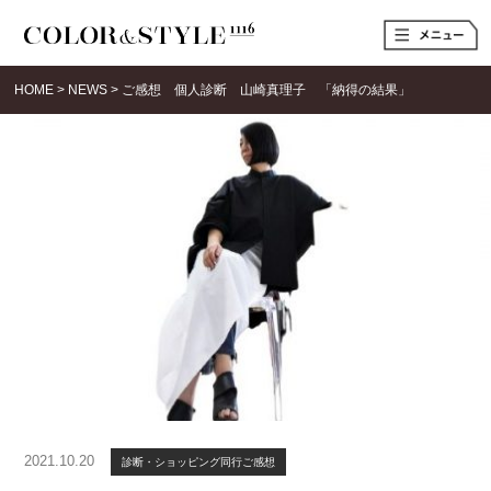
t
o
g
g
HOME
>
NEWS
>
ご感想 個人診断 山崎真理子 「納得の結果」
l
e
n
a
v
i
g
a
t
i
o
n
2021.10.20
診断・ショッピング同行ご感想