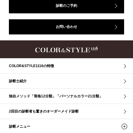
ップ、#骨格診断東京、#イメコン東京、#COLORandSTYLE1116
診断のご予約
50代
AERA
Before After
Before After 骨格診断
DRESS
アフターコロナ
イエベ
イエベオータム
イエベ春
イエベ秋
お問い合わせ
イメコン診断
イメコン選び方
イメコン難民
ウインター
ウインター／スプリング
ウインタータイプ
ウェ－ブタイプ
ウェーブ
ウェーブタイプ
ウォーム・サマー
ウォームサマー
オータム
オータム、ソフトナチュラル
オータム、ナチュラル
お知らせ
カラーアンドスタイル1116
きれいめ・ナチュラル
COLOR&STYLE1116の特徴
クリア夏
グレイッシュ・サマー
グレイッシュ秋
コロナ
コントラスト・サマー
ザ・ウインター
ザ・ウェーブ
ザ・サマー
診断士紹介
ザ・ストレート
ザ・スプリング
ザ・ナチュラル
サマー
独自メソッド「骨格12分類」「パーソナルカラー21分類」
ショッピング同行
ストール
ストライプ
ストレ－ト、
ストレ－トタイプ
ストレ－トタイプ、ウェ－ブタイプ、ナチュラルタイプ
2回目の診断者も驚きのオーダーメイド診断
ストレ－トタイプ、ナチュラルタイプ、ウェ－ブタイプ
ストレート
ストレートタイプ
ストロング・オータム
スニーカー
スプリング
診断メニュー
スプリング・サマー
スプリング、サマー、オータム、ウインター