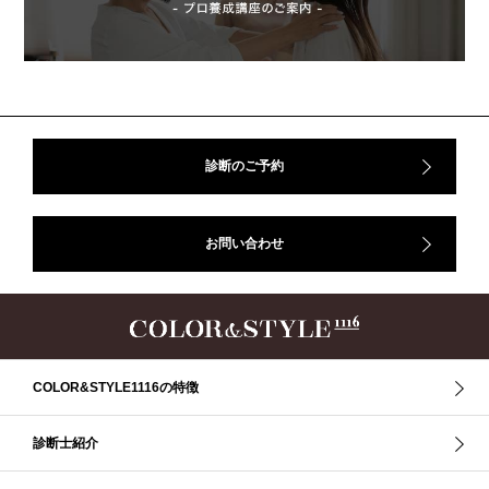
アフターコロナ
イエベ
イエベオータム
イエベ春
イエベ秋
イメコン診断
イメコン選び方
イメコン難民
ウインター
ウインター／スプリング
ウインタータイプ
ウェ－ブタイプ
ウェーブ
ウェーブタイプ
ウォーム・サマー
ウォームサマー
オータム
オータム、ソフトナチュラル
オータム、ナチュラル
診断のご予約
お知らせ
カラーアンドスタイル1116
きれいめ・ナチュラル
クリア夏
グレイッシュ・サマー
グレイッシュ秋
コロナ
お問い合わせ
コントラスト・サマー
ザ・ウインター
ザ・ウェーブ
ザ・サマー
ザ・ストレート
ザ・スプリング
ザ・ナチュラル
サマー
ショッピング同行
ストール
ストライプ
ストレ－ト、
ストレ－トタイプ
ストレ－トタイプ、ウェ－ブタイプ、ナチュラルタイプ
ストレ－トタイプ、ナチュラルタイプ、ウェ－ブタイプ
ストレート
COLOR&STYLE1116の特徴
ストレートタイプ
ストロング・オータム
スニーカー
スプリング
スプリング・サマー
スプリング、サマー、オータム、ウインター
診断士紹介
スレンダー・ストレート
スレンダー・ラフ・ストレート
スレンダーストレート
セーター
ソフト・ストレート