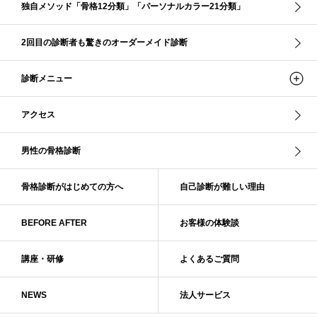
独自メソッド「骨格12分類」「パーソナルカラー21分類」
ソフト・ナチュラル
ソフト・ライト
ソフトストレート
ソフトナチュラル
ダーク秋
タイトスカート
2回目の診断者も驚きのオーダーメイド診断
ダル・グレイッシュサマー
ダル・サマー
ディープ・ウインター
診断メニュー
ナチュラル
ナチュラル4分類
ナチュラルタイプ
ネックライン
パーソナルカラー
パーソナルカラー診断
ビビッド・ウインター
アクセス
ビビッド・スプリング
ビビッドウィンター
ファンデーション
ブライト・ウインター
ブルべ
ブルべ冬
ブルべ夏
男性の骨格診断
ブルべ夏（ソフト）
プロコース
プロ養成講座
ベーシック
ベーシック診断
ペール冬
ヘアスタイル
ペア診断
ボーイッシュ
骨格診断がはじめての方へ
自己診断が難しい理由
ボディバランス診断
ボディバランス調整
マイルド・ウインター
メリハリ・ウェーブ
メリハリ・ナチュラル
BEFORE AFTER
お客様の体験談
メリハリ・リッチ・ウェーブ
メリハリ・リッチ・ナチュラル
メリハリウェーブ
メリハリナチュラル
メリハリナチュラル分類
講座・研修
よくあるご質問
メリハリリッチナチュラル
メンズ骨格診断
ライト・スプリング
NEWS
法人サービス
ライト春
ラフ・ウェーブ
ラフ・ストレート
ラフウェーブ
ラフストレート
リッチ・ナチュラル
リッチウェーブ