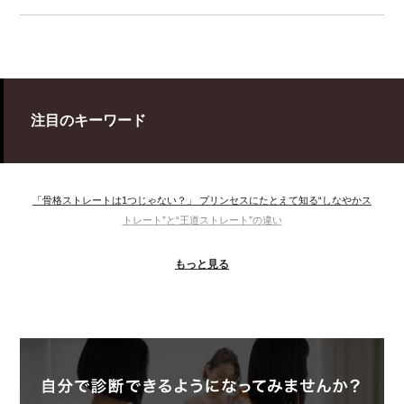
注目のキーワード
「骨格ストレートは1つじゃない？」 プリンセスにたとえて知る“しなやかス
トレート”と“王道ストレート”の違い
＃ウインター
＃ウェーブ
＃オータム
#ショッピング
もっと見る
＃ストレート
＃ストレートタイプ
＃ナチュラル
#大館美絵
＃東急プラザ
#骨格診断
#骨格診断、#骨格12分類、#パーソナルカラー診断、#カラー21分類、
#BeforeAfter、#似合う服、#30代ファッション、#ナチュラルタイプ、#ブライ
トスプリング、#ビビッドカラー、#イメージコンサルティング、#スタイルア
ップ、#骨格診断東京、#イメコン東京、#COLORandSTYLE1116
50代
AERA
Before After
Before After 骨格診断
DRESS