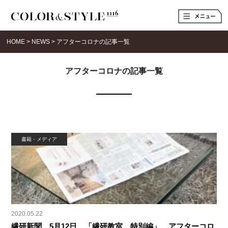
t
o
g
g
HOME
>
NEWS
>
アフターコロナの記事一覧
l
e
n
a
アフターコロナの記事一覧
v
i
g
a
t
i
o
n
書籍・メディア
2020.05.22
繊研新聞 5月12日 「繊研教室 特別編」 アフターコロ