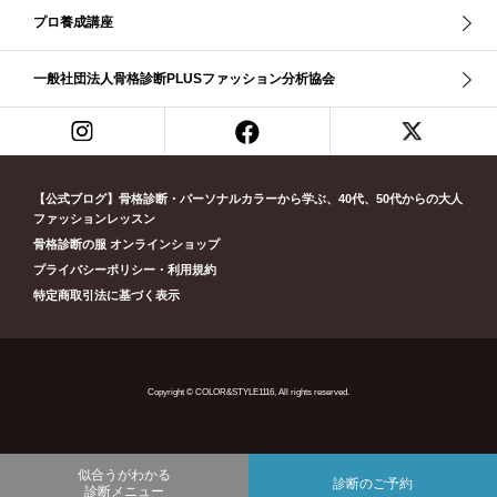
プロ養成講座
リッチナチュラル
リップ
リモート映え
リモート診断
休業
似合う診断
個人診断山崎真理子
南青山 パーソナルカラー診断
一般社団法人骨格診断PLUSファッション分析協会
南青山 骨格診断
失敗しない診断
挨拶
新眼鏡診断
春・夏ライト
春冬ビビッド
春夏
東京都
淡オータム
清色
濁色
濃オータム
濃サマー
男女ペア診断
男性ウェ－ブ
男性診断
男性骨格診断
童顔
繊研新聞
花柄
葉月美羽
薄みストレート
【公式ブログ】骨格診断・パーソナルカラーから学ぶ、40代、50代からの大人
診断モデル
赤み・コントラスト・サマー
赤み・ソフト・オータム
ファッションレッスン
骨格診断の服 オンラインショップ
赤み夏
赤み秋
革ジャン
顔診断
骨格12分類
骨格ウェーブ
プライバシーポリシー・利用規約
骨格ストレート
骨格ナチュラル
骨格ナチュラルタイプ
特定商取引法に基づく表示
骨格診断12分類
骨格診断PLUS
黄み・深・オータム
Copyright © COLOR&STYLE1116, All rights reserved.
似合うがわかる
診断のご予約
診断メニュー