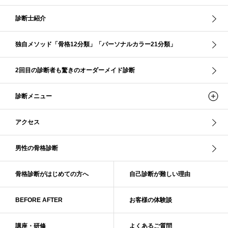
クリア夏
グレイッシュ・サマー
グレイッシュ秋
コロナ
コントラスト・サマー
ザ・ウインター
ザ・ウェーブ
ザ・サマー
診断士紹介
ザ・ストレート
ザ・スプリング
ザ・ナチュラル
サマー
独自メソッド「骨格12分類」「パーソナルカラー21分類」
ショッピング同行
ストール
ストライプ
ストレ－ト、
ストレ－トタイプ
ストレ－トタイプ、ウェ－ブタイプ、ナチュラルタイプ
2回目の診断者も驚きのオーダーメイド診断
ストレ－トタイプ、ナチュラルタイプ、ウェ－ブタイプ
ストレート
ストレートタイプ
ストロング・オータム
スニーカー
スプリング
診断メニュー
スプリング・サマー
スプリング、サマー、オータム、ウインター
スレンダー・ストレート
スレンダー・ラフ・ストレート
アクセス
スレンダーストレート
セーター
ソフト・ストレート
ソフト・ナチュラル
ソフト・ライト
ソフトストレート
男性の骨格診断
ソフトナチュラル
ダーク秋
タイトスカート
ダル・グレイッシュサマー
ダル・サマー
ディープ・ウインター
骨格診断がはじめての方へ
自己診断が難しい理由
ナチュラル
ナチュラル4分類
ナチュラルタイプ
ネックライン
BEFORE AFTER
お客様の体験談
パーソナルカラー
パーソナルカラー診断
ビビッド・ウインター
ビビッド・スプリング
ビビッドウィンター
ファンデーション
講座・研修
よくあるご質問