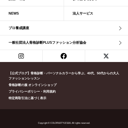
ブライト・ウインター
ブルべ
ブルべ冬
ブルべ夏
ブルべ夏（ソフト）
プロコース
プロ養成講座
ベーシック
NEWS
法人サービス
ベーシック診断
ペール冬
ヘアスタイル
ペア診断
ボーイッシュ
ボディバランス診断
ボディバランス調整
マイルド・ウインター
プロ養成講座
メリハリ・ウェーブ
メリハリ・ナチュラル
メリハリ・リッチ・ウェーブ
メリハリ・リッチ・ナチュラル
一般社団法人骨格診断PLUSファッション分析協会
メリハリウェーブ
メリハリナチュラル
メリハリナチュラル分類
メリハリリッチナチュラル
メンズ骨格診断
ライト・スプリング
ライト春
ラフ・ウェーブ
ラフ・ストレート
ラフウェーブ
ラフストレート
リッチ・ナチュラル
リッチウェーブ
【公式ブログ】骨格診断・パーソナルカラーから学ぶ、40代、50代からの大人
ファッションレッスン
リッチナチュラル
リップ
リモート映え
リモート診断
休業
骨格診断の服 オンラインショップ
似合う診断
個人診断山崎真理子
南青山 パーソナルカラー診断
プライバシーポリシー・利用規約
南青山 骨格診断
失敗しない診断
挨拶
新眼鏡診断
春・夏ライト
特定商取引法に基づく表示
春冬ビビッド
春夏
東京都
淡オータム
清色
濁色
濃オータム
濃サマー
男女ペア診断
男性ウェ－ブ
男性診断
男性骨格診断
童顔
繊研新聞
花柄
葉月美羽
薄みストレート
Copyright © COLOR&STYLE1116, All rights reserved.