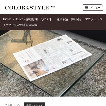
t
o
g
g
HOME
>
NEWS
>
繊研新聞 5月12日 「繊研教室 特別編」 アフターコロ
l
e
ナについての執筆記事掲載
n
a
v
i
g
a
t
i
o
n
2020.05.22
書籍・メディア