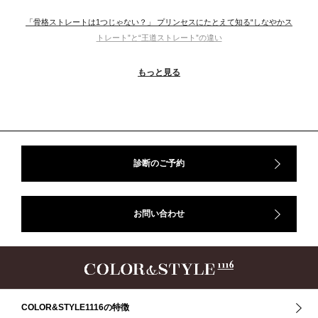
「骨格ストレートは1つじゃない？」 プリンセスにたとえて知る“しなやかス
トレート”と“王道ストレート”の違い
＃ウインター
＃ウェーブ
＃オータム
#ショッピング
もっと見る
＃ストレート
＃ストレートタイプ
＃ナチュラル
#大館美絵
＃東急プラザ
#骨格診断
#骨格診断、#骨格12分類、#パーソナルカラー診断、#カラー21分類、
#BeforeAfter、#似合う服、#30代ファッション、#ナチュラルタイプ、#ブライ
トスプリング、#ビビッドカラー、#イメージコンサルティング、#スタイルア
ップ、#骨格診断東京、#イメコン東京、#COLORandSTYLE1116
診断のご予約
50代
AERA
Before After
Before After 骨格診断
DRESS
アフターコロナ
イエベ
イエベオータム
イエベ春
イエベ秋
お問い合わせ
イメコン診断
イメコン選び方
イメコン難民
ウインター
ウインター／スプリング
ウインタータイプ
ウェ－ブタイプ
ウェーブ
ウェーブタイプ
ウォーム・サマー
ウォームサマー
オータム
オータム、ソフトナチュラル
オータム、ナチュラル
お知らせ
カラーアンドスタイル1116
きれいめ・ナチュラル
COLOR&STYLE1116の特徴