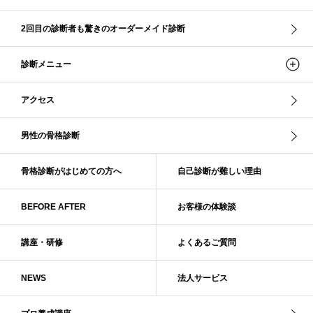
ストレ－トタイプ
ストレ－トタイプ、ウェ－ブタイプ、ナチュラルタイプ
2回目の診断者も驚きのオーダーメイド診断
ストレ－トタイプ、ナチュラルタイプ、ウェ－ブタイプ
ストレート
ストレートタイプ
ストロング・オータム
スニーカー
スプリング
診断メニュー
スプリング・サマー
スプリング、サマー、オータム、ウインター
スレンダー・ストレート
スレンダー・ラフ・ストレート
アクセス
スレンダーストレート
セーター
ソフト・ストレート
ソフト・ナチュラル
ソフト・ライト
ソフトストレート
男性の骨格診断
ソフトナチュラル
ダーク秋
タイトスカート
ダル・グレイッシュサマー
ダル・サマー
ディープ・ウインター
骨格診断がはじめての方へ
自己診断が難しい理由
ナチュラル
ナチュラル4分類
ナチュラルタイプ
ネックライン
BEFORE AFTER
お客様の体験談
パーソナルカラー
パーソナルカラー診断
ビビッド・ウインター
ビビッド・スプリング
ビビッドウィンター
ファンデーション
講座・研修
よくあるご質問
ブライト・ウインター
ブルべ
ブルべ冬
ブルべ夏
ブルべ夏（ソフト）
プロコース
プロ養成講座
ベーシック
NEWS
法人サービス
ベーシック診断
ペール冬
ヘアスタイル
ペア診断
ボーイッシュ
ボディバランス診断
ボディバランス調整
マイルド・ウインター