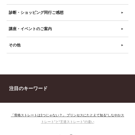
診断・ショッピング同行ご感想
►
講座・イベントのご案内
►
その他
►
注目のキーワード
「骨格ストレートは1つじゃない？」 プリンセスにたとえて知る“しなやかス
トレート”と“王道ストレート”の違い
＃ウインター
＃ウェーブ
＃オータム
#ショッピング