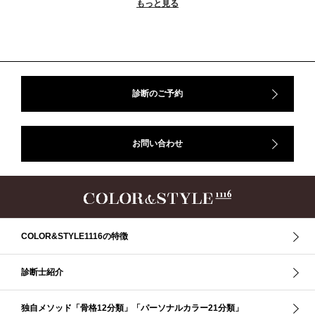
もっと見る
＃ストレート
＃ストレートタイプ
＃ナチュラル
#大館美絵
＃東急プラザ
#骨格診断
#骨格診断、#骨格12分類、#パーソナルカラー診断、#カラー21分類、
#BeforeAfter、#似合う服、#30代ファッション、#ナチュラルタイプ、#ブライ
トスプリング、#ビビッドカラー、#イメージコンサルティング、#スタイルア
ップ、#骨格診断東京、#イメコン東京、#COLORandSTYLE1116
診断のご予約
50代
AERA
Before After
Before After 骨格診断
DRESS
アフターコロナ
イエベ
イエベオータム
イエベ春
イエベ秋
お問い合わせ
イメコン診断
イメコン選び方
イメコン難民
ウインター
ウインター／スプリング
ウインタータイプ
ウェ－ブタイプ
ウェーブ
ウェーブタイプ
ウォーム・サマー
ウォームサマー
オータム
オータム、ソフトナチュラル
オータム、ナチュラル
お知らせ
カラーアンドスタイル1116
きれいめ・ナチュラル
COLOR&STYLE1116の特徴
クリア夏
グレイッシュ・サマー
グレイッシュ秋
コロナ
コントラスト・サマー
ザ・ウインター
ザ・ウェーブ
ザ・サマー
診断士紹介
ザ・ストレート
ザ・スプリング
ザ・ナチュラル
サマー
独自メソッド「骨格12分類」「パーソナルカラー21分類」
ショッピング同行
ストール
ストライプ
ストレ－ト、