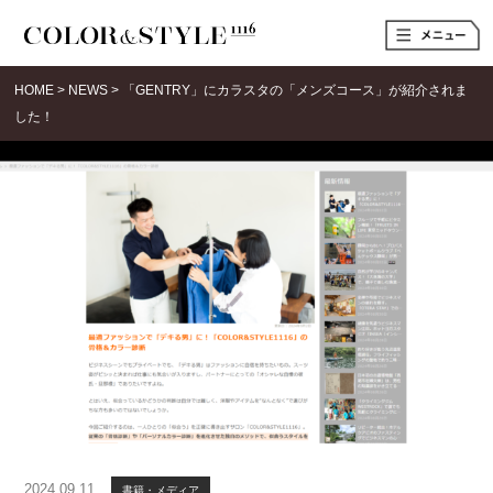
t
o
g
g
HOME
>
NEWS
>
「GENTRY」にカラスタの「メンズコース」が紹介されま
l
e
した！
n
a
v
i
g
a
t
i
o
n
2024.09.11
書籍・メディア