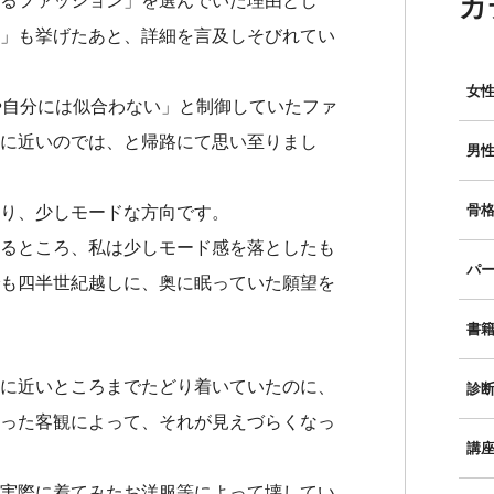
カ
るファッション」を選んでいた理由とし
」も挙げたあと、詳細を言及しそびれてい
女性
や自分には似合わない」と制御していたファ
に近いのでは、と帰路にて思い至りまし
男性
骨格
り、少しモードな方向です。
るところ、私は少しモード感を落としたも
パー
も四半世紀越しに、奥に眠っていた願望を
書
に近いところまでたどり着いていたのに、
診
った客観によって、それが見えづらくなっ
講
実際に着てみたお洋服等によって壊してい