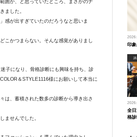
範囲か、と思っていたところ、まさかのナ
きました。
」感が出すぎていたのだろうなと思いま
2026.
どこかつまらない。そんな感覚がありまし
印象
講
に迷子になり、骨格診断にも興味を持ち、診
LOR＆STYLE1116様にお願いして本当に
々は、蓄積された数多の診断から導き出さ
2026.
全日
格診
しませんでした。