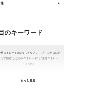
の他
►
目のキーワード
骨格ストレートは1つじゃない？」 プリンセスにた
とえて知る“しなやかストレート”と“王道ストレー
ト”の違い
＃ウインター
＃ウェーブ
＃オータム
もっと見る
#ショッピング
＃ストレート
ストレートタイプ
＃ナチュラル
#大館美絵
＃東急プラザ
#骨格診断
格診断、#骨格12分類、#パーソナルカラー診断、#
ー21分類、#BeforeAfter、#似合う服、#30代ファ