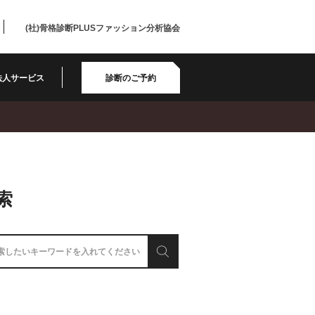
(社)骨格診断PLUSファッション分析協会
法人サービス
診断のご予約
索