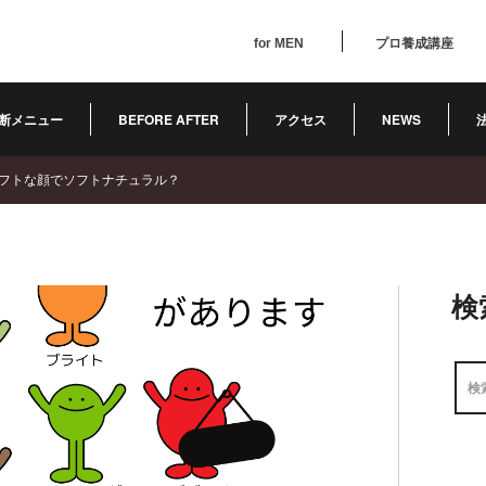
for MEN
プロ養成講座
断メニュー
BEFORE AFTER
アクセス
NEWS
フトな顔でソフトナチュラル？
検