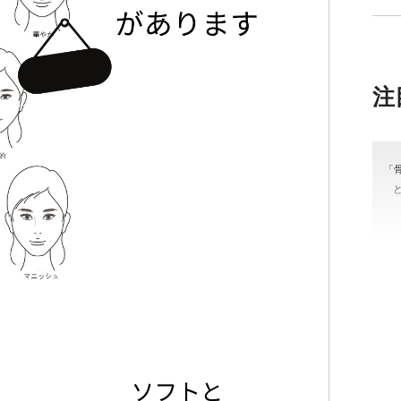
注
「
＃
#骨
カラ
ッ