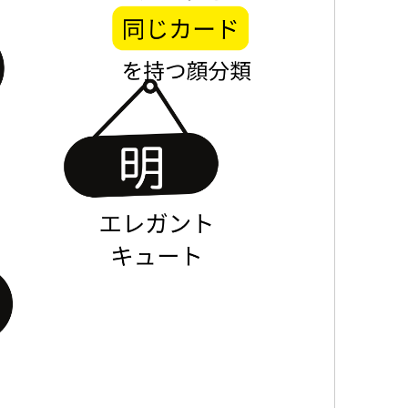
グ
#
Be
イ
イ
ウ