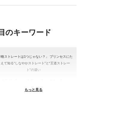
目のキーワード
骨格ストレートは1つじゃない？」 プリンセスにた
とえて知る“しなやかストレート”と“王道ストレー
ト”の違い
＃ウインター
＃ウェーブ
＃オータム
もっと見る
#ショッピング
＃ストレート
ストレートタイプ
＃ナチュラル
#大館美絵
＃東急プラザ
#骨格診断
格診断、#骨格12分類、#パーソナルカラー診断、#
ー21分類、#BeforeAfter、#似合う服、#30代ファ
ション、#ナチュラルタイプ、#ブライトスプリン