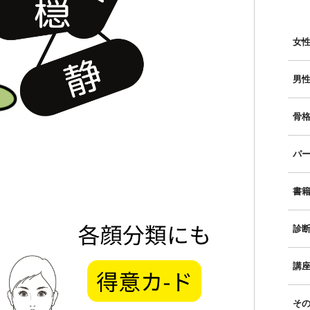
女性
男性
骨格
パー
書
診
講
そ