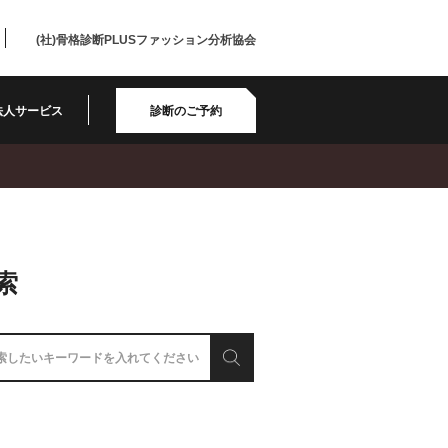
(社)骨格診断PLUSファッション分析協会
法人サービス
診断のご予約
索