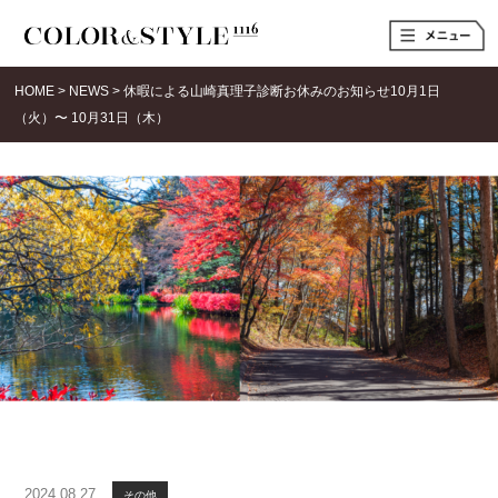
t
o
g
g
HOME
>
NEWS
>
休暇による山崎真理子診断お休みのお知らせ10月1日
l
e
（火）〜 10月31日（木）
n
a
v
i
g
a
t
i
o
n
2024.08.27
その他