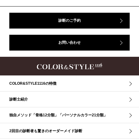
#BeforeAfter、#似合う服、#30代ファッション、#ナチュラルタイプ、#ブライ
トスプリング、#ビビッドカラー、#イメージコンサルティング、#スタイルア
ップ、#骨格診断東京、#イメコン東京、#COLORandSTYLE1116
診断のご予約
50代
AERA
Before After
Before After 骨格診断
DRESS
アフターコロナ
イエベ
イエベオータム
イエベ春
イエベ秋
お問い合わせ
イメコン診断
イメコン選び方
イメコン難民
ウインター
ウインター／スプリング
ウインタータイプ
ウェ－ブタイプ
ウェーブ
ウェーブタイプ
ウォーム・サマー
ウォームサマー
オータム
オータム、ソフトナチュラル
オータム、ナチュラル
お知らせ
カラーアンドスタイル1116
きれいめ・ナチュラル
COLOR&STYLE1116の特徴
クリア夏
グレイッシュ・サマー
グレイッシュ秋
コロナ
コントラスト・サマー
ザ・ウインター
ザ・ウェーブ
ザ・サマー
診断士紹介
ザ・ストレート
ザ・スプリング
ザ・ナチュラル
サマー
独自メソッド「骨格12分類」「パーソナルカラー21分類」
ショッピング同行
ストール
ストライプ
ストレ－ト、
ストレ－トタイプ
ストレ－トタイプ、ウェ－ブタイプ、ナチュラルタイプ
2回目の診断者も驚きのオーダーメイド診断
ストレ－トタイプ、ナチュラルタイプ、ウェ－ブタイプ
ストレート