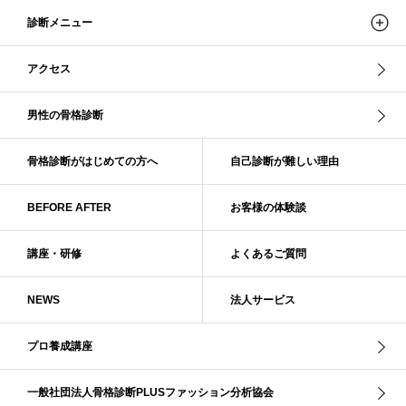
ストレートタイプ
ストロング・オータム
スニーカー
スプリング
診断メニュー
スプリング・サマー
スプリング、サマー、オータム、ウインター
スレンダー・ストレート
スレンダー・ラフ・ストレート
アクセス
スレンダーストレート
セーター
ソフト・ストレート
ソフト・ナチュラル
ソフト・ライト
ソフトストレート
男性の骨格診断
ソフトナチュラル
ダーク秋
タイトスカート
ダル・グレイッシュサマー
ダル・サマー
ディープ・ウインター
骨格診断がはじめての方へ
自己診断が難しい理由
ナチュラル
ナチュラル4分類
ナチュラルタイプ
ネックライン
BEFORE AFTER
お客様の体験談
パーソナルカラー
パーソナルカラー診断
ビビッド・ウインター
ビビッド・スプリング
ビビッドウィンター
ファンデーション
講座・研修
よくあるご質問
ブライト・ウインター
ブルべ
ブルべ冬
ブルべ夏
ブルべ夏（ソフト）
プロコース
プロ養成講座
ベーシック
NEWS
法人サービス
ベーシック診断
ペール冬
ヘアスタイル
ペア診断
ボーイッシュ
ボディバランス診断
ボディバランス調整
マイルド・ウインター
プロ養成講座
メリハリ・ウェーブ
メリハリ・ナチュラル
メリハリ・リッチ・ウェーブ
メリハリ・リッチ・ナチュラル
一般社団法人骨格診断PLUSファッション分析協会