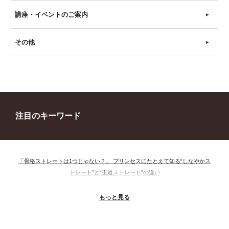
講座・イベントのご案内
►
その他
►
注目のキーワード
「骨格ストレートは1つじゃない？」 プリンセスにたとえて知る“しなやかス
トレート”と“王道ストレート”の違い
＃ウインター
＃ウェーブ
＃オータム
#ショッピング
もっと見る
＃ストレート
＃ストレートタイプ
＃ナチュラル
#大館美絵
＃東急プラザ
#骨格診断
#骨格診断、#骨格12分類、#パーソナルカラー診断、#カラー21分類、