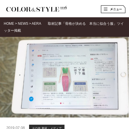
t
o
g
g
HOME
>
NEWS
>
AERA 取材記事「骨格が決める 本当に似合う服」ツイ
l
e
ッター掲載
n
a
v
i
g
a
t
i
o
n
2019.07.08
その他
書籍・メディア