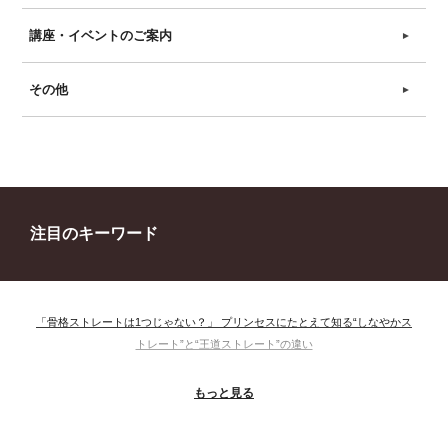
講座・イベントのご案内
►
その他
►
注目のキーワード
「骨格ストレートは1つじゃない？」 プリンセスにたとえて知る“しなやかス
トレート”と“王道ストレート”の違い
＃ウインター
＃ウェーブ
＃オータム
#ショッピング
もっと見る
＃ストレート
＃ストレートタイプ
＃ナチュラル
#大館美絵
＃東急プラザ
#骨格診断