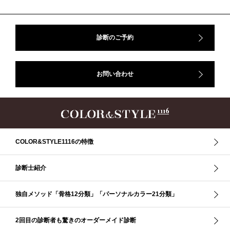
#骨格診断、#骨格12分類、#パーソナルカラー診断、#カラー21分類、
#BeforeAfter、#似合う服、#30代ファッション、#ナチュラルタイプ、#ブライ
トスプリング、#ビビッドカラー、#イメージコンサルティング、#スタイルア
ップ、#骨格診断東京、#イメコン東京、#COLORandSTYLE1116
診断のご予約
50代
AERA
Before After
Before After 骨格診断
DRESS
アフターコロナ
イエベ
イエベオータム
イエベ春
イエベ秋
お問い合わせ
イメコン診断
イメコン選び方
イメコン難民
ウインター
ウインター／スプリング
ウインタータイプ
ウェ－ブタイプ
ウェーブ
ウェーブタイプ
ウォーム・サマー
ウォームサマー
オータム
オータム、ソフトナチュラル
オータム、ナチュラル
お知らせ
カラーアンドスタイル1116
きれいめ・ナチュラル
COLOR&STYLE1116の特徴
クリア夏
グレイッシュ・サマー
グレイッシュ秋
コロナ
コントラスト・サマー
ザ・ウインター
ザ・ウェーブ
ザ・サマー
診断士紹介
ザ・ストレート
ザ・スプリング
ザ・ナチュラル
サマー
独自メソッド「骨格12分類」「パーソナルカラー21分類」
ショッピング同行
ストール
ストライプ
ストレ－ト、
ストレ－トタイプ
ストレ－トタイプ、ウェ－ブタイプ、ナチュラルタイプ
2回目の診断者も驚きのオーダーメイド診断
ストレ－トタイプ、ナチュラルタイプ、ウェ－ブタイプ
ストレート