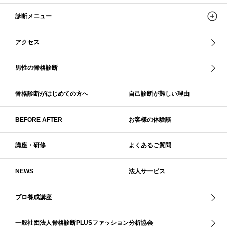
ストレートタイプ
ストロング・オータム
スニーカー
スプリング
診断メニュー
スプリング・サマー
スプリング、サマー、オータム、ウインター
スレンダー・ストレート
スレンダー・ラフ・ストレート
アクセス
スレンダーストレート
セーター
ソフト・ストレート
ソフト・ナチュラル
ソフト・ライト
ソフトストレート
男性の骨格診断
ソフトナチュラル
ダーク秋
タイトスカート
ダル・グレイッシュサマー
ダル・サマー
ディープ・ウインター
骨格診断がはじめての方へ
自己診断が難しい理由
ナチュラル
ナチュラル4分類
ナチュラルタイプ
ネックライン
BEFORE AFTER
お客様の体験談
パーソナルカラー
パーソナルカラー診断
ビビッド・ウインター
ビビッド・スプリング
ビビッドウィンター
ファンデーション
講座・研修
よくあるご質問
ブライト・ウインター
ブルべ
ブルべ冬
ブルべ夏
ブルべ夏（ソフト）
プロコース
プロ養成講座
ベーシック
NEWS
法人サービス
ベーシック診断
ペール冬
ヘアスタイル
ペア診断
ボーイッシュ
ボディバランス診断
ボディバランス調整
マイルド・ウインター
プロ養成講座
メリハリ・ウェーブ
メリハリ・ナチュラル
メリハリ・リッチ・ウェーブ
メリハリ・リッチ・ナチュラル
一般社団法人骨格診断PLUSファッション分析協会