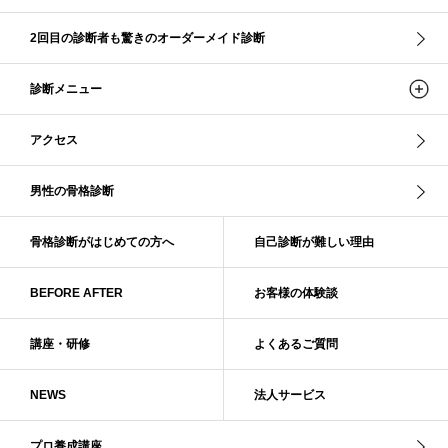
ソフト・ナチュラル
ソフト・ライト
ソフトストレート
ソフトナチュラル
ダーク秋
タイトスカート
2回目の診断者も驚きのオーダーメイド診断
ダル・グレイッシュサマー
ダル・サマー
ディープ・ウインター
診断メニュー
ナチュラル
ナチュラル4分類
ナチュラルタイプ
ネックライン
パーソナルカラー
パーソナルカラー診断
ビビッド・ウインター
アクセス
ビビッド・スプリング
ビビッドウィンター
ファンデーション
ブライト・ウインター
ブルべ
ブルべ冬
ブルべ夏
男性の骨格診断
ブルべ夏（ソフト）
プロコース
プロ養成講座
ベーシック
ベーシック診断
ペール冬
ヘアスタイル
ペア診断
ボーイッシュ
骨格診断がはじめての方へ
自己診断が難しい理由
ボディバランス診断
ボディバランス調整
マイルド・ウインター
メリハリ・ウェーブ
メリハリ・ナチュラル
BEFORE AFTER
お客様の体験談
メリハリ・リッチ・ウェーブ
メリハリ・リッチ・ナチュラル
メリハリウェーブ
メリハリナチュラル
メリハリナチュラル分類
講座・研修
よくあるご質問
メリハリリッチナチュラル
メンズ骨格診断
ライト・スプリング
NEWS
法人サービス
ライト春
ラフ・ウェーブ
ラフ・ストレート
ラフウェーブ
ラフストレート
リッチ・ナチュラル
リッチウェーブ
プロ養成講座