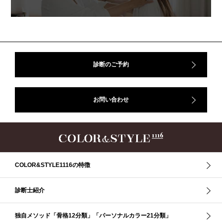
アフターコロナ
イエベ
イエベオータム
イエベ春
イエベ秋
イメコン診断
イメコン選び方
イメコン難民
ウインター
ウインター／スプリング
ウインタータイプ
ウェ－ブタイプ
ウェーブ
ウェーブタイプ
ウォーム・サマー
ウォームサマー
オータム
オータム、ソフトナチュラル
オータム、ナチュラル
診断のご予約
お知らせ
カラーアンドスタイル1116
きれいめ・ナチュラル
クリア夏
グレイッシュ・サマー
グレイッシュ秋
コロナ
お問い合わせ
コントラスト・サマー
ザ・ウインター
ザ・ウェーブ
ザ・サマー
ザ・ストレート
ザ・スプリング
ザ・ナチュラル
サマー
ショッピング同行
ストール
ストライプ
ストレ－ト、
ストレ－トタイプ
ストレ－トタイプ、ウェ－ブタイプ、ナチュラルタイプ
ストレ－トタイプ、ナチュラルタイプ、ウェ－ブタイプ
ストレート
COLOR&STYLE1116の特徴
ストレートタイプ
ストロング・オータム
スニーカー
スプリング
スプリング・サマー
スプリング、サマー、オータム、ウインター
診断士紹介
スレンダー・ストレート
スレンダー・ラフ・ストレート
スレンダーストレート
セーター
ソフト・ストレート
独自メソッド「骨格12分類」「パーソナルカラー21分類」