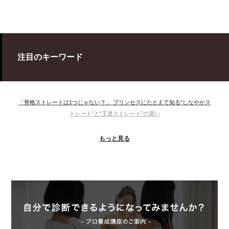
注目のキーワード
「骨格ストレートは1つじゃない？」 プリンセスにたとえて知る“しなやかス
トレート”と“王道ストレート”の違い
＃ウインター
＃ウェーブ
＃オータム
#ショッピング
もっと見る
＃ストレート
＃ストレートタイプ
＃ナチュラル
#大館美絵
＃東急プラザ
#骨格診断
#骨格診断、#骨格12分類、#パーソナルカラー診断、#カラー21分類、
#BeforeAfter、#似合う服、#30代ファッション、#ナチュラルタイプ、#ブライ
トスプリング、#ビビッドカラー、#イメージコンサルティング、#スタイルア
ップ、#骨格診断東京、#イメコン東京、#COLORandSTYLE1116
50代
AERA
Before After
Before After 骨格診断
DRESS