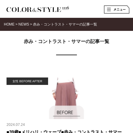
t
o
g
g
HOME
>
NEWS
>
赤み・コントラスト・サマーの記事一覧
l
e
n
a
赤み・コントラスト・サマーの記事一覧
v
i
g
a
t
i
o
n
女性 BEFORE AFTER
2024.07.24
■39歳■メリハリ・ウェーブ■赤み・コントラスト・サマー