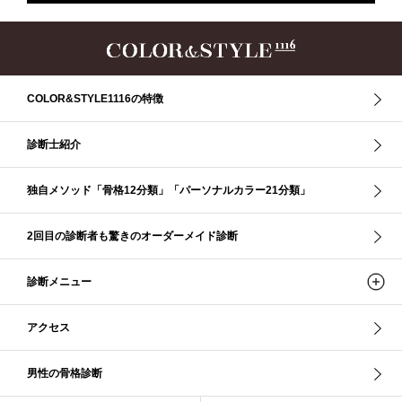
ザ・ストレート
ザ・スプリング
ザ・ナチュラル
サマー
ショッピング同行
ストール
ストライプ
ストレ－ト、
ストレ－トタイプ
ストレ－トタイプ、ウェ－ブタイプ、ナチュラルタイプ
ストレ－トタイプ、ナチュラルタイプ、ウェ－ブタイプ
ストレート
COLOR&STYLE1116の特徴
ストレートタイプ
ストロング・オータム
スニーカー
スプリング
スプリング・サマー
スプリング、サマー、オータム、ウインター
診断士紹介
スレンダー・ストレート
スレンダー・ラフ・ストレート
スレンダーストレート
セーター
ソフト・ストレート
独自メソッド「骨格12分類」「パーソナルカラー21分類」
ソフト・ナチュラル
ソフト・ライト
ソフトストレート
ソフトナチュラル
ダーク秋
タイトスカート
2回目の診断者も驚きのオーダーメイド診断
ダル・グレイッシュサマー
ダル・サマー
ディープ・ウインター
診断メニュー
ナチュラル
ナチュラル4分類
ナチュラルタイプ
ネックライン
パーソナルカラー
パーソナルカラー診断
ビビッド・ウインター
アクセス
ビビッド・スプリング
ビビッドウィンター
ファンデーション
ブライト・ウインター
ブルべ
ブルべ冬
ブルべ夏
男性の骨格診断
ブルべ夏（ソフト）
プロコース
プロ養成講座
ベーシック