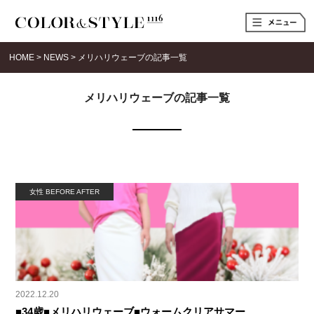
t
o
g
g
HOME
>
NEWS
>
メリハリウェーブの記事一覧
l
e
n
a
メリハリウェーブの記事一覧
v
i
g
a
t
i
o
n
女性 BEFORE AFTER
2022.12.20
■34歳■メリハリウェーブ■ウォームクリアサマー