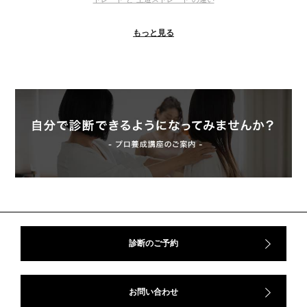
＃ウインター
＃ウェーブ
＃オータム
#ショッピング
もっと見る
＃ストレート
＃ストレートタイプ
＃ナチュラル
#大館美絵
＃東急プラザ
#骨格診断
#骨格診断、#骨格12分類、#パーソナルカラー診断、#カラー21分類、
#BeforeAfter、#似合う服、#30代ファッション、#ナチュラルタイプ、#ブライ
トスプリング、#ビビッドカラー、#イメージコンサルティング、#スタイルア
ップ、#骨格診断東京、#イメコン東京、#COLORandSTYLE1116
50代
AERA
Before After
Before After 骨格診断
DRESS
アフターコロナ
イエベ
イエベオータム
イエベ春
イエベ秋
イメコン診断
イメコン選び方
イメコン難民
ウインター
ウインター／スプリング
ウインタータイプ
ウェ－ブタイプ
ウェーブ
ウェーブタイプ
ウォーム・サマー
ウォームサマー
オータム
オータム、ソフトナチュラル
オータム、ナチュラル
診断のご予約
お知らせ
カラーアンドスタイル1116
きれいめ・ナチュラル
クリア夏
グレイッシュ・サマー
グレイッシュ秋
コロナ
お問い合わせ
コントラスト・サマー
ザ・ウインター
ザ・ウェーブ
ザ・サマー