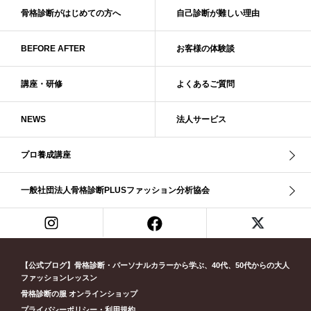
ベーシック診断
ペール冬
ヘアスタイル
ペア診断
ボーイッシュ
骨格診断がはじめての方へ
自己診断が難しい理由
ボディバランス診断
ボディバランス調整
マイルド・ウインター
メリハリ・ウェーブ
メリハリ・ナチュラル
BEFORE AFTER
お客様の体験談
メリハリ・リッチ・ウェーブ
メリハリ・リッチ・ナチュラル
メリハリウェーブ
メリハリナチュラル
メリハリナチュラル分類
講座・研修
よくあるご質問
メリハリリッチナチュラル
メンズ骨格診断
ライト・スプリング
NEWS
法人サービス
ライト春
ラフ・ウェーブ
ラフ・ストレート
ラフウェーブ
ラフストレート
リッチ・ナチュラル
リッチウェーブ
プロ養成講座
リッチナチュラル
リップ
リモート映え
リモート診断
休業
似合う診断
個人診断山崎真理子
南青山 パーソナルカラー診断
一般社団法人骨格診断PLUSファッション分析協会
南青山 骨格診断
失敗しない診断
挨拶
新眼鏡診断
春・夏ライト
春冬ビビッド
春夏
東京都
淡オータム
清色
濁色
濃オータム
濃サマー
男女ペア診断
男性ウェ－ブ
男性診断
男性骨格診断
童顔
繊研新聞
花柄
葉月美羽
薄みストレート
【公式ブログ】骨格診断・パーソナルカラーから学ぶ、40代、50代からの大人
診断モデル
赤み・コントラスト・サマー
赤み・ソフト・オータム
ファッションレッスン
骨格診断の服 オンラインショップ
赤み夏
赤み秋
革ジャン
顔診断
骨格12分類
骨格ウェーブ
プライバシーポリシー・利用規約