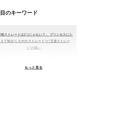
注目のキーワード
骨格ストレートは1つじゃない？」 プリンセスにた
とえて知る“しなやかストレート”と“王道ストレー
ト”の違い
＃ウインター
＃ウェーブ
＃オータム
もっと見る
#ショッピング
＃ストレート
ストレートタイプ
＃ナチュラル
#大館美絵
＃東急プラザ
#骨格診断
格診断、#骨格12分類、#パーソナルカラー診断、#
ー21分類、#BeforeAfter、#似合う服、#30代ファ
ション、#ナチュラルタイプ、#ブライトスプリン
、#ビビッドカラー、#イメージコンサルティング、
スタイルアップ、#骨格診断東京、#イメコン東京、
#COLORandSTYLE1116