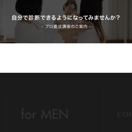
Be
イ
イ
ウ
カラ