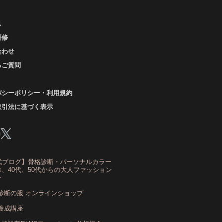
レイッシュ秋
コロナ
コントラスト・サマー
ス
ザ・ウインター
ザ・ウェーブ
ザ・サマー
研修
ザ・ストレート
ザ・スプリング
合わせ
ザ・ナチュラル
サマー
ショッピング同行
るご質問
ストール
ストライプ
ストレ－ト、
バシーポリシー・利用規約
ストレ－トタイプ
取引法に基づく表示
トレ－トタイプ、ウェ－ブタイプ、ナチュラルタイ
プ
トレ－トタイプ、ナチュラルタイプ、ウェ－ブタイ
プ
式ブログ】骨格診断・パーソナルカラー
ストレート
ストレートタイプ
、40代、50代からの大人ファッション
ン
トロング・オータム
スニーカー
スプリング
診断の服 オンラインショップ
スプリング・サマー
養成講座
スプリング、サマー、オータム、ウインター