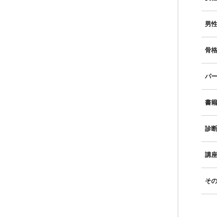
男性
骨格
パー
書
診
講
そ