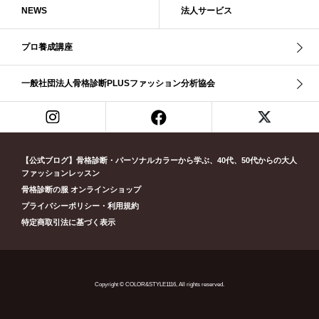
NEWS
法人サービス
ライト春
ラフ・ウェーブ
ラフ・ストレート
ラフウェーブ
ラフストレート
リッチ・ナチュラル
リッチウェーブ
プロ養成講座
リッチナチュラル
リップ
リモート映え
リモート診断
休業
似合う診断
個人診断山崎真理子
南青山 パーソナルカラー診断
一般社団法人骨格診断PLUSファッション分析協会
南青山 骨格診断
失敗しない診断
挨拶
新眼鏡診断
春・夏ライト
春冬ビビッド
春夏
東京都
淡オータム
清色
濁色
濃オータム
濃サマー
男女ペア診断
男性ウェ－ブ
男性診断
男性骨格診断
童顔
繊研新聞
花柄
葉月美羽
薄みストレート
【公式ブログ】骨格診断・パーソナルカラーから学ぶ、40代、50代からの大人
診断モデル
赤み・コントラスト・サマー
赤み・ソフト・オータム
ファッションレッスン
骨格診断の服 オンラインショップ
赤み夏
赤み秋
革ジャン
顔診断
骨格12分類
骨格ウェーブ
プライバシーポリシー・利用規約
骨格ストレート
骨格ナチュラル
骨格ナチュラルタイプ
特定商取引法に基づく表示
骨格診断12分類
骨格診断PLUS
黄み・深・オータム
Copyright © COLOR&STYLE1116, All rights reserved.