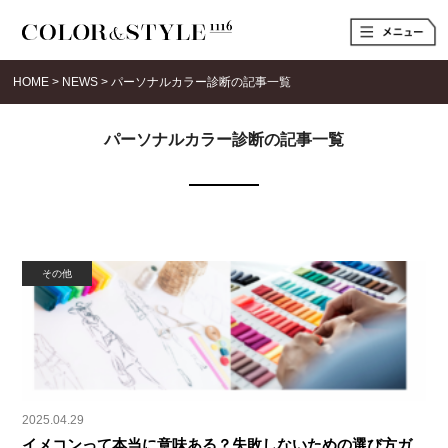
t
o
g
g
HOME
>
NEWS
>
パーソナルカラー診断の記事一覧
l
e
n
a
パーソナルカラー診断の記事一覧
v
i
g
a
t
i
o
n
その他
2025.04.29
イメコンって本当に意味ある？失敗しないための選び方ガ