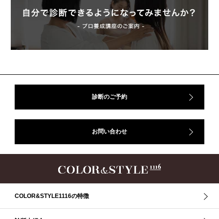
ップ、#骨格診断東京、#イメコン東京、#COLORandSTYLE1116
50代
AERA
Before After
Before After 骨格診断
DRESS
アフターコロナ
イエベ
イエベオータム
イエベ春
イエベ秋
イメコン診断
イメコン選び方
イメコン難民
ウインター
ウインター／スプリング
ウインタータイプ
ウェ－ブタイプ
ウェーブ
ウェーブタイプ
ウォーム・サマー
ウォームサマー
オータム
オータム、ソフトナチュラル
オータム、ナチュラル
診断のご予約
お知らせ
カラーアンドスタイル1116
きれいめ・ナチュラル
クリア夏
グレイッシュ・サマー
グレイッシュ秋
コロナ
お問い合わせ
コントラスト・サマー
ザ・ウインター
ザ・ウェーブ
ザ・サマー
ザ・ストレート
ザ・スプリング
ザ・ナチュラル
サマー
ショッピング同行
ストール
ストライプ
ストレ－ト、
ストレ－トタイプ
ストレ－トタイプ、ウェ－ブタイプ、ナチュラルタイプ
ストレ－トタイプ、ナチュラルタイプ、ウェ－ブタイプ
ストレート
COLOR&STYLE1116の特徴
ストレートタイプ
ストロング・オータム
スニーカー
スプリング
スプリング・サマー
スプリング、サマー、オータム、ウインター