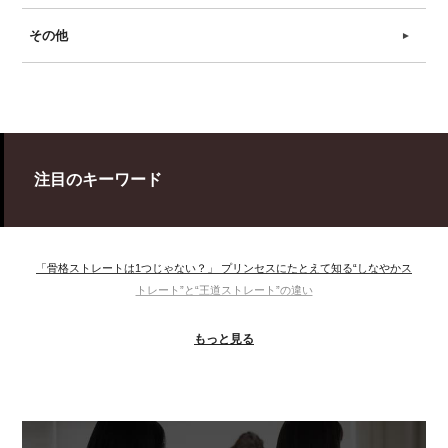
その他
►
注目のキーワード
「骨格ストレートは1つじゃない？」 プリンセスにたとえて知る“しなやかス
トレート”と“王道ストレート”の違い
＃ウインター
＃ウェーブ
＃オータム
#ショッピング
もっと見る
＃ストレート
＃ストレートタイプ
＃ナチュラル
#大館美絵
＃東急プラザ
#骨格診断
#骨格診断、#骨格12分類、#パーソナルカラー診断、#カラー21分類、
#BeforeAfter、#似合う服、#30代ファッション、#ナチュラルタイプ、#ブライ
トスプリング、#ビビッドカラー、#イメージコンサルティング、#スタイルア