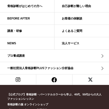
ベーシック診断
ペール冬
ヘアスタイル
ペア診断
ボーイッシュ
骨格診断がはじめての方へ
自己診断が難しい理由
ボディバランス診断
ボディバランス調整
マイルド・ウインター
メリハリ・ウェーブ
メリハリ・ナチュラル
BEFORE AFTER
お客様の体験談
メリハリ・リッチ・ウェーブ
メリハリ・リッチ・ナチュラル
メリハリウェーブ
メリハリナチュラル
メリハリナチュラル分類
講座・研修
よくあるご質問
メリハリリッチナチュラル
メンズ骨格診断
ライト・スプリング
NEWS
法人サービス
ライト春
ラフ・ウェーブ
ラフ・ストレート
ラフウェーブ
ラフストレート
リッチ・ナチュラル
リッチウェーブ
プロ養成講座
リッチナチュラル
リップ
リモート映え
リモート診断
休業
似合う診断
個人診断山崎真理子
南青山 パーソナルカラー診断
一般社団法人骨格診断PLUSファッション分析協会
南青山 骨格診断
失敗しない診断
挨拶
新眼鏡診断
春・夏ライト
春冬ビビッド
春夏
東京都
淡オータム
清色
濁色
濃オータム
濃サマー
男女ペア診断
男性ウェ－ブ
男性診断
男性骨格診断
童顔
繊研新聞
花柄
葉月美羽
薄みストレート
【公式ブログ】骨格診断・パーソナルカラーから学ぶ、40代、50代からの大人
診断モデル
赤み・コントラスト・サマー
赤み・ソフト・オータム
ファッションレッスン
骨格診断の服 オンラインショップ
赤み夏
赤み秋
革ジャン
顔診断
骨格12分類
骨格ウェーブ