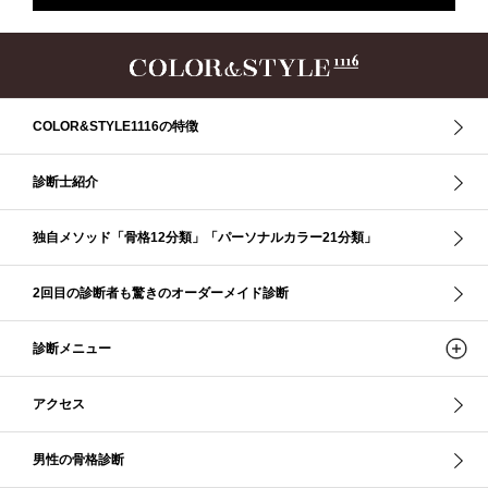
ザ・ストレート
ザ・スプリング
ザ・ナチュラル
サマー
ショッピング同行
ストール
ストライプ
ストレ－ト、
ストレ－トタイプ
ストレ－トタイプ、ウェ－ブタイプ、ナチュラルタイプ
ストレ－トタイプ、ナチュラルタイプ、ウェ－ブタイプ
ストレート
COLOR&STYLE1116の特徴
ストレートタイプ
ストロング・オータム
スニーカー
スプリング
スプリング・サマー
スプリング、サマー、オータム、ウインター
診断士紹介
スレンダー・ストレート
スレンダー・ラフ・ストレート
スレンダーストレート
セーター
ソフト・ストレート
独自メソッド「骨格12分類」「パーソナルカラー21分類」
ソフト・ナチュラル
ソフト・ライト
ソフトストレート
ソフトナチュラル
ダーク秋
タイトスカート
2回目の診断者も驚きのオーダーメイド診断
ダル・グレイッシュサマー
ダル・サマー
ディープ・ウインター
診断メニュー
ナチュラル
ナチュラル4分類
ナチュラルタイプ
ネックライン
パーソナルカラー
パーソナルカラー診断
ビビッド・ウインター
アクセス
ビビッド・スプリング
ビビッドウィンター
ファンデーション
ブライト・ウインター
ブルべ
ブルべ冬
ブルべ夏
男性の骨格診断
ブルべ夏（ソフト）
プロコース
プロ養成講座
ベーシック