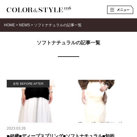
t
o
g
g
HOME
>
NEWS
>
ソフトナチュラルの記事一覧
l
e
n
a
ソフトナチュラルの記事一覧
v
i
g
a
t
i
o
n
女性 BEFORE AFTER
2023.03.26
■48歳■ディープスプリング■ソフトナチュラル■知的