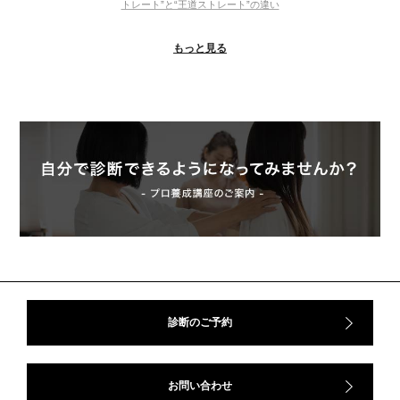
トレート”と“王道ストレート”の違い
＃ウインター
＃ウェーブ
＃オータム
#ショッピング
もっと見る
＃ストレート
＃ストレートタイプ
＃ナチュラル
#大館美絵
＃東急プラザ
#骨格診断
#骨格診断、#骨格12分類、#パーソナルカラー診断、#カラー21分類、
#BeforeAfter、#似合う服、#30代ファッション、#ナチュラルタイプ、#ブライ
トスプリング、#ビビッドカラー、#イメージコンサルティング、#スタイルア
ップ、#骨格診断東京、#イメコン東京、#COLORandSTYLE1116
50代
AERA
Before After
Before After 骨格診断
DRESS
アフターコロナ
イエベ
イエベオータム
イエベ春
イエベ秋
イメコン診断
イメコン選び方
イメコン難民
ウインター
ウインター／スプリング
ウインタータイプ
ウェ－ブタイプ
ウェーブ
ウェーブタイプ
ウォーム・サマー
ウォームサマー
オータム
オータム、ソフトナチュラル
オータム、ナチュラル
診断のご予約
お知らせ
カラーアンドスタイル1116
きれいめ・ナチュラル
クリア夏
グレイッシュ・サマー
グレイッシュ秋
コロナ
お問い合わせ
コントラスト・サマー
ザ・ウインター
ザ・ウェーブ
ザ・サマー