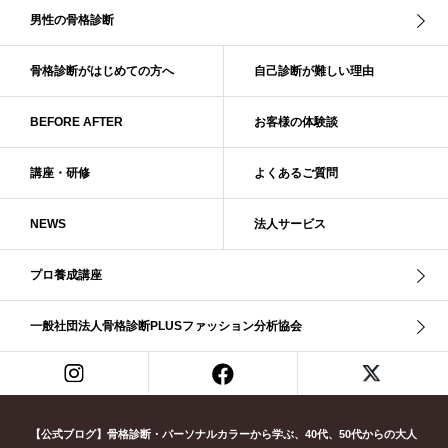
ブライト・ウインター
ブルべ
ブルべ冬
ブルべ夏
男性の骨格診断
ブルべ夏（ソフト）
プロコース
プロ養成講座
ベーシック
ベーシック診断
ペール冬
ヘアスタイル
ペア診断
ボーイッシュ
骨格診断がはじめての方へ
自己診断が難しい理由
ボディバランス診断
ボディバランス調整
マイルド・ウインター
メリハリ・ウェーブ
メリハリ・ナチュラル
BEFORE AFTER
お客様の体験談
メリハリ・リッチ・ウェーブ
メリハリ・リッチ・ナチュラル
メリハリウェーブ
メリハリナチュラル
メリハリナチュラル分類
講座・研修
よくあるご質問
メリハリリッチナチュラル
メンズ骨格診断
ライト・スプリング
NEWS
法人サービス
ライト春
ラフ・ウェーブ
ラフ・ストレート
ラフウェーブ
ラフストレート
リッチ・ナチュラル
リッチウェーブ
プロ養成講座
リッチナチュラル
リップ
リモート映え
リモート診断
休業
似合う診断
個人診断山崎真理子
南青山 パーソナルカラー診断
一般社団法人骨格診断PLUSファッション分析協会
南青山 骨格診断
失敗しない診断
挨拶
新眼鏡診断
春・夏ライト
春冬ビビッド
春夏
東京都
淡オータム
清色
濁色
濃オータム
濃サマー
男女ペア診断
男性ウェ－ブ
男性診断
男性骨格診断
童顔
繊研新聞
花柄
葉月美羽
薄みストレート
【公式ブログ】骨格診断・パーソナルカラーから学ぶ、40代、50代からの大人