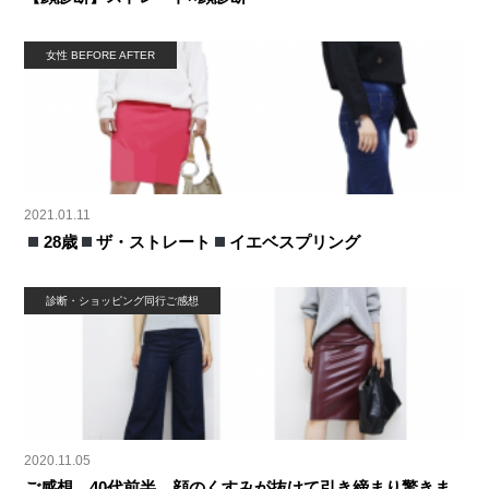
女性 BEFORE AFTER
2021.01.11
28歳
ザ・ストレート
イエベスプリング
診断・ショッピング同行ご感想
2020.11.05
ご感想 40代前半 顔のくすみが抜けて引き締まり驚きま