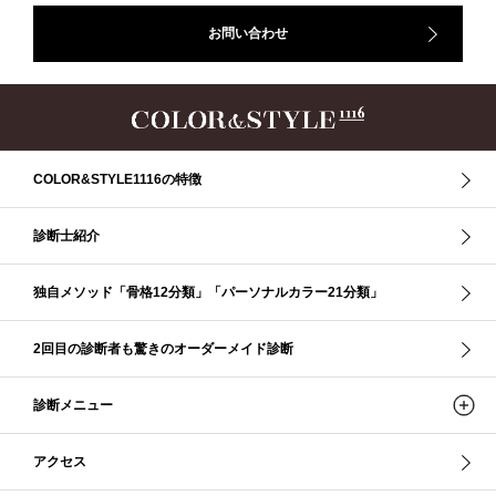
クリア夏
グレイッシュ・サマー
グレイッシュ秋
コロナ
お問い合わせ
コントラスト・サマー
ザ・ウインター
ザ・ウェーブ
ザ・サマー
ザ・ストレート
ザ・スプリング
ザ・ナチュラル
サマー
ショッピング同行
ストール
ストライプ
ストレ－ト、
ストレ－トタイプ
ストレ－トタイプ、ウェ－ブタイプ、ナチュラルタイプ
ストレ－トタイプ、ナチュラルタイプ、ウェ－ブタイプ
ストレート
COLOR&STYLE1116の特徴
ストレートタイプ
ストロング・オータム
スニーカー
スプリング
スプリング・サマー
スプリング、サマー、オータム、ウインター
診断士紹介
スレンダー・ストレート
スレンダー・ラフ・ストレート
スレンダーストレート
セーター
ソフト・ストレート
独自メソッド「骨格12分類」「パーソナルカラー21分類」
ソフト・ナチュラル
ソフト・ライト
ソフトストレート
ソフトナチュラル
ダーク秋
タイトスカート
2回目の診断者も驚きのオーダーメイド診断
ダル・グレイッシュサマー
ダル・サマー
ディープ・ウインター
診断メニュー
ナチュラル
ナチュラル4分類
ナチュラルタイプ
ネックライン
パーソナルカラー
パーソナルカラー診断
ビビッド・ウインター
アクセス
ビビッド・スプリング
ビビッドウィンター
ファンデーション