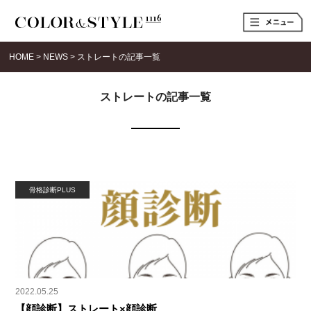
t
o
g
g
HOME
>
NEWS
>
ストレートの記事一覧
l
e
n
a
ストレートの記事一覧
v
i
g
a
t
i
o
n
骨格診断PLUS
2022.05.25
【顔診断】ストレート×顔診断