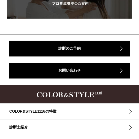
50代
AERA
Before After
Before After 骨格診断
DRESS
アフターコロナ
イエベ
イエベオータム
イエベ春
イエベ秋
イメコン診断
イメコン選び方
イメコン難民
ウインター
ウインター／スプリング
ウインタータイプ
ウェ－ブタイプ
ウェーブ
ウェーブタイプ
ウォーム・サマー
ウォームサマー
オータム
オータム、ソフトナチュラル
オータム、ナチュラル
診断のご予約
お知らせ
カラーアンドスタイル1116
きれいめ・ナチュラル
クリア夏
グレイッシュ・サマー
グレイッシュ秋
コロナ
お問い合わせ
コントラスト・サマー
ザ・ウインター
ザ・ウェーブ
ザ・サマー
ザ・ストレート
ザ・スプリング
ザ・ナチュラル
サマー
ショッピング同行
ストール
ストライプ
ストレ－ト、
ストレ－トタイプ
ストレ－トタイプ、ウェ－ブタイプ、ナチュラルタイプ
ストレ－トタイプ、ナチュラルタイプ、ウェ－ブタイプ
ストレート
COLOR&STYLE1116の特徴
ストレートタイプ
ストロング・オータム
スニーカー
スプリング
スプリング・サマー
スプリング、サマー、オータム、ウインター
診断士紹介
スレンダー・ストレート
スレンダー・ラフ・ストレート