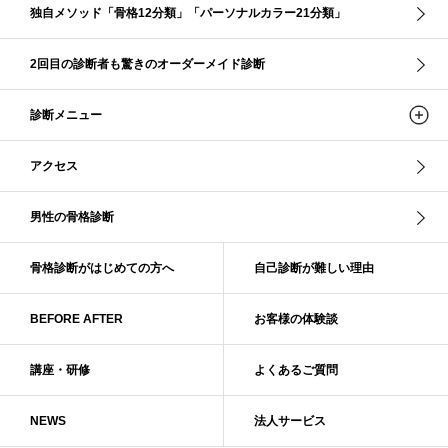
スレンダーストレート
セーター
ソフト・ストレート
独自メソッド「骨格12分類」「パーソナルカラー21分類」
ソフト・ナチュラル
ソフト・ライト
ソフトストレート
ソフトナチュラル
ダーク秋
タイトスカート
2回目の診断者も驚きのオーダーメイド診断
ダル・グレイッシュサマー
ダル・サマー
ディープ・ウインター
診断メニュー
ナチュラル
ナチュラル4分類
ナチュラルタイプ
ネックライン
パーソナルカラー
パーソナルカラー診断
ビビッド・ウインター
アクセス
ビビッド・スプリング
ビビッドウィンター
ファンデーション
ブライト・ウインター
ブルべ
ブルべ冬
ブルべ夏
男性の骨格診断
ブルべ夏（ソフト）
プロコース
プロ養成講座
ベーシック
ベーシック診断
ペール冬
ヘアスタイル
ペア診断
ボーイッシュ
骨格診断がはじめての方へ
自己診断が難しい理由
ボディバランス診断
ボディバランス調整
マイルド・ウインター
メリハリ・ウェーブ
メリハリ・ナチュラル
BEFORE AFTER
お客様の体験談
メリハリ・リッチ・ウェーブ
メリハリ・リッチ・ナチュラル
メリハリウェーブ
メリハリナチュラル
メリハリナチュラル分類
講座・研修
よくあるご質問
メリハリリッチナチュラル
メンズ骨格診断
ライト・スプリング
NEWS
法人サービス
ライト春
ラフ・ウェーブ
ラフ・ストレート
ラフウェーブ