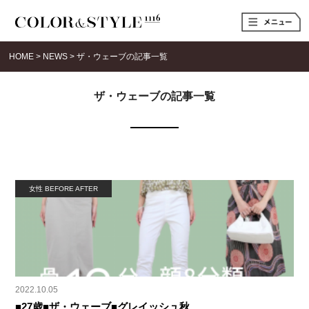
t
o
g
g
HOME
>
NEWS
>
ザ・ウェーブの記事一覧
l
e
n
a
ザ・ウェーブの記事一覧
v
i
g
a
t
i
o
n
女性 BEFORE AFTER
2022.10.05
■27歳■ザ・ウェーブ■グレイッシュ秋