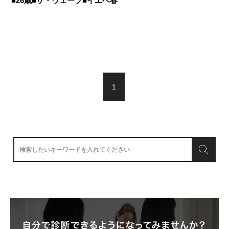
■26歳■ザ・ウェーブ■イエベ春
1