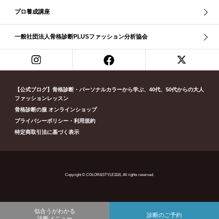
ラフストレート
リッチ・ナチュラル
リッチウェーブ
プロ養成講座
リッチナチュラル
リップ
リモート映え
リモート診断
休業
似合う診断
個人診断山崎真理子
南青山 パーソナルカラー診断
一般社団法人骨格診断PLUSファッション分析協会
南青山 骨格診断
失敗しない診断
挨拶
新眼鏡診断
春・夏ライト
春冬ビビッド
春夏
東京都
淡オータム
清色
濁色
濃オータム
濃サマー
男女ペア診断
男性ウェ－ブ
男性診断
男性骨格診断
童顔
繊研新聞
花柄
葉月美羽
薄みストレート
【公式ブログ】骨格診断・パーソナルカラーから学ぶ、40代、50代からの大人
診断モデル
赤み・コントラスト・サマー
赤み・ソフト・オータム
ファッションレッスン
骨格診断の服 オンラインショップ
赤み夏
赤み秋
革ジャン
顔診断
骨格12分類
骨格ウェーブ
プライバシーポリシー・利用規約
骨格ストレート
骨格ナチュラル
骨格ナチュラルタイプ
特定商取引法に基づく表示
骨格診断12分類
骨格診断PLUS
黄み・深・オータム
Copyright © COLOR&STYLE1116, All rights reserved.
似合うがわかる
診断のご予約
診断メニュー