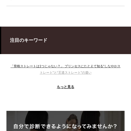
注目のキーワード
「骨格ストレートは1つじゃない？」 プリンセスにたとえて知る“しなやかス
トレート”と“王道ストレート”の違い
＃ウインター
＃ウェーブ
＃オータム
#ショッピング
もっと見る
＃ストレート
＃ストレートタイプ
＃ナチュラル
#大館美絵
＃東急プラザ
#骨格診断
#骨格診断、#骨格12分類、#パーソナルカラー診断、#カラー21分類、
#BeforeAfter、#似合う服、#30代ファッション、#ナチュラルタイプ、#ブライ
トスプリング、#ビビッドカラー、#イメージコンサルティング、#スタイルア
ップ、#骨格診断東京、#イメコン東京、#COLORandSTYLE1116