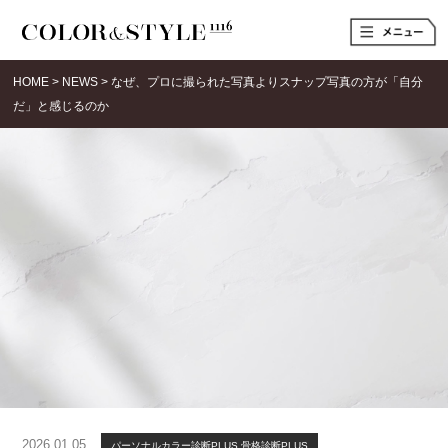
t
o
g
g
HOME
>
NEWS
>
なぜ、プロに撮られた写真よりスナップ写真の方が「自分
l
e
だ」と感じるのか
n
a
v
i
g
a
t
i
o
n
2026.01.05
パーソナルカラー診断PLUS
骨格診断PLUS