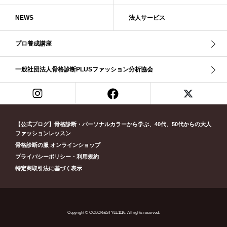
ブルべ夏（ソフト）
プロコース
プロ養成講座
ベーシック
NEWS
法人サービス
ベーシック診断
ペール冬
ヘアスタイル
ペア診断
ボーイッシュ
ボディバランス診断
ボディバランス調整
マイルド・ウインター
プロ養成講座
メリハリ・ウェーブ
メリハリ・ナチュラル
メリハリ・リッチ・ウェーブ
メリハリ・リッチ・ナチュラル
一般社団法人骨格診断PLUSファッション分析協会
メリハリウェーブ
メリハリナチュラル
メリハリナチュラル分類
メリハリリッチナチュラル
メンズ骨格診断
ライト・スプリング
ライト春
ラフ・ウェーブ
ラフ・ストレート
ラフウェーブ
ラフストレート
リッチ・ナチュラル
リッチウェーブ
【公式ブログ】骨格診断・パーソナルカラーから学ぶ、40代、50代からの大人
ファッションレッスン
リッチナチュラル
リップ
リモート映え
リモート診断
休業
骨格診断の服 オンラインショップ
似合う診断
個人診断山崎真理子
南青山 パーソナルカラー診断
プライバシーポリシー・利用規約
南青山 骨格診断
失敗しない診断
挨拶
新眼鏡診断
春・夏ライト
特定商取引法に基づく表示
春冬ビビッド
春夏
東京都
淡オータム
清色
濁色
濃オータム
濃サマー
男女ペア診断
男性ウェ－ブ
男性診断
男性骨格診断
童顔
繊研新聞
花柄
葉月美羽
薄みストレート
Copyright © COLOR&STYLE1116, All rights reserved.
診断モデル
赤み・コントラスト・サマー
赤み・ソフト・オータム