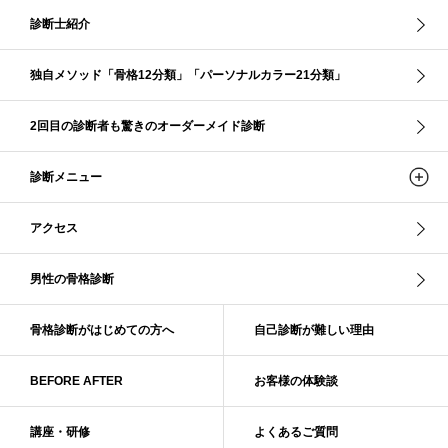
コントラスト・サマー
ザ・ウインター
ザ・ウェーブ
ザ・サマー
診断士紹介
ザ・ストレート
ザ・スプリング
ザ・ナチュラル
サマー
独自メソッド「骨格12分類」「パーソナルカラー21分類」
ショッピング同行
ストール
ストライプ
ストレ－ト、
ストレ－トタイプ
ストレ－トタイプ、ウェ－ブタイプ、ナチュラルタイプ
2回目の診断者も驚きのオーダーメイド診断
ストレ－トタイプ、ナチュラルタイプ、ウェ－ブタイプ
ストレート
ストレートタイプ
ストロング・オータム
スニーカー
スプリング
診断メニュー
スプリング・サマー
スプリング、サマー、オータム、ウインター
スレンダー・ストレート
スレンダー・ラフ・ストレート
アクセス
スレンダーストレート
セーター
ソフト・ストレート
ソフト・ナチュラル
ソフト・ライト
ソフトストレート
男性の骨格診断
ソフトナチュラル
ダーク秋
タイトスカート
ダル・グレイッシュサマー
ダル・サマー
ディープ・ウインター
骨格診断がはじめての方へ
自己診断が難しい理由
ナチュラル
ナチュラル4分類
ナチュラルタイプ
ネックライン
BEFORE AFTER
お客様の体験談
パーソナルカラー
パーソナルカラー診断
ビビッド・ウインター
ビビッド・スプリング
ビビッドウィンター
ファンデーション
講座・研修
よくあるご質問
ブライト・ウインター
ブルべ
ブルべ冬
ブルべ夏