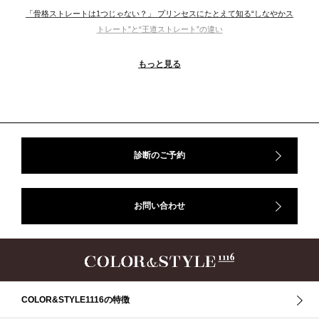
「骨格ストレートは1つじゃない？」 プリンセスにたとえて知る“しなやかス
トレート”と“王道ストレート”の違い
＃ウインター
＃ウェーブ
＃オータム
#ショッピング
もっと見る
＃ストレート
＃ストレートタイプ
＃ナチュラル
#大館美絵
＃東急プラザ
#骨格診断
#骨格診断、#骨格12分類、#パーソナルカラー診断、#カラー21分類、
#BeforeAfter、#似合う服、#30代ファッション、#ナチュラルタイプ、#ブライ
トスプリング、#ビビッドカラー、#イメージコンサルティング、#スタイルア
ップ、#骨格診断東京、#イメコン東京、#COLORandSTYLE1116
診断のご予約
50代
AERA
Before After
Before After 骨格診断
DRESS
アフターコロナ
イエベ
イエベオータム
イエベ春
イエベ秋
お問い合わせ
イメコン診断
イメコン選び方
イメコン難民
ウインター
ウインター／スプリング
ウインタータイプ
ウェ－ブタイプ
ウェーブ
ウェーブタイプ
ウォーム・サマー
ウォームサマー
オータム
オータム、ソフトナチュラル
オータム、ナチュラル
お知らせ
カラーアンドスタイル1116
きれいめ・ナチュラル
COLOR&STYLE1116の特徴
クリア夏
グレイッシュ・サマー
グレイッシュ秋
コロナ