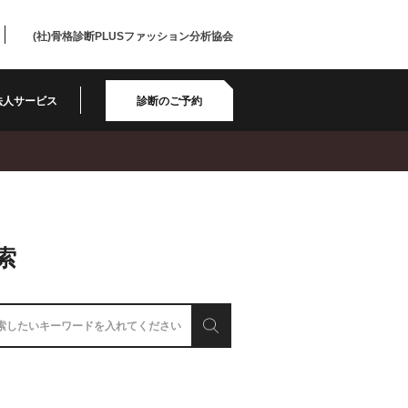
(社)骨格診断PLUSファッション分析協会
法人サービス
診断のご予約
索