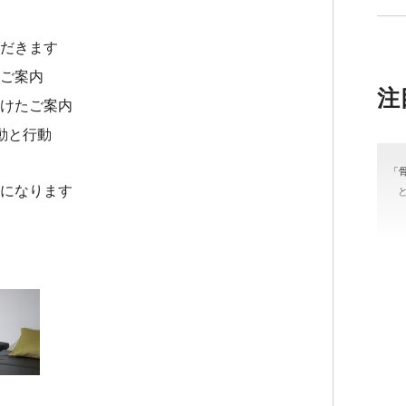
だきます
ご案内
注
けたご案内
動と行動
「
になります
＃
#骨
カラ
ッ