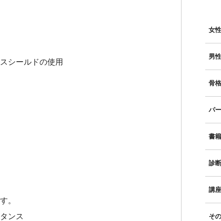
女性
男性
スシールドの使用
骨格
パー
書
診
講
す。
タンス
そ