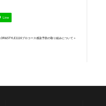
カラ
Line
グ
OR&STYLE1116プロコース感染予防の取り組みについて
»
ス
ス
ス