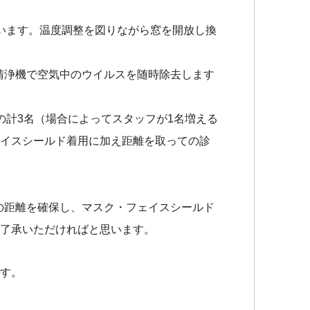
グ
います。温度調整を図りながら窓を開放し換
#
空気清浄機で空気中のウイルスを随時除去します
Be
の計3名（場合によってスタッフが1名増える
イ
イスシールド着用に加え距離を取っての診
イ
ウ
の距離を確保し、マスク・フェイスシールド
了承いただければと思います。
す。