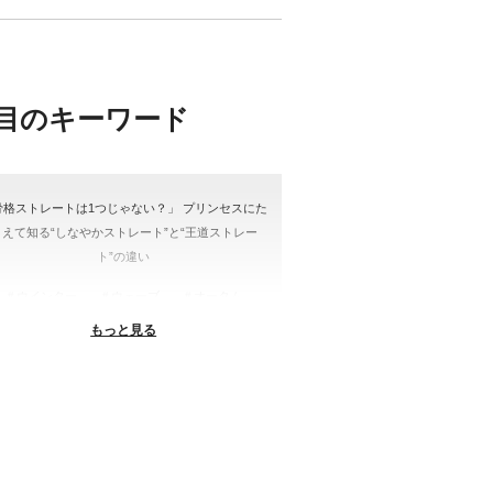
目のキーワード
骨格ストレートは1つじゃない？」 プリンセスにた
とえて知る“しなやかストレート”と“王道ストレー
ト”の違い
＃ウインター
＃ウェーブ
＃オータム
もっと見る
#ショッピング
＃ストレート
ストレートタイプ
＃ナチュラル
#大館美絵
＃東急プラザ
#骨格診断
格診断、#骨格12分類、#パーソナルカラー診断、#
ー21分類、#BeforeAfter、#似合う服、#30代ファ
ション、#ナチュラルタイプ、#ブライトスプリン