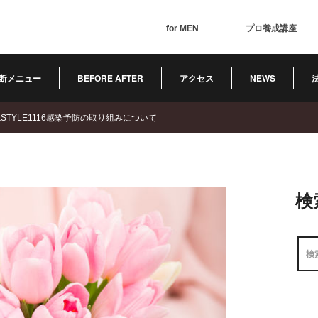
for MEN
プロ養成講座
断メニュー
BEFORE AFTER
アクセス
NEWS
STYLE1116感染予防の取り組みについて
検