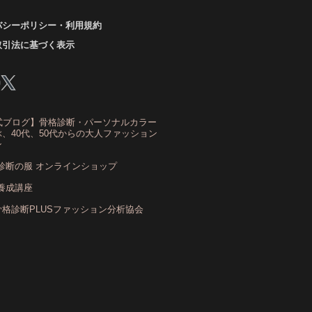
バシーポリシー・利用規約
ーアンドスタイル1116
きれいめ・ナチュラル
取引法に基づく表示
クリア夏
グレイッシュ・サマー
レイッシュ秋
コロナ
コントラスト・サマー
ザ・ウインター
ザ・ウェーブ
ザ・サマー
式ブログ】骨格診断・パーソナルカラー
ザ・ストレート
ザ・スプリング
、40代、50代からの大人ファッション
ン
ザ・ナチュラル
サマー
ショッピング同行
診断の服 オンラインショップ
ストール
ストライプ
ストレ－ト、
養成講座
ストレ－トタイプ
骨格診断PLUSファッション分析協会
トレ－トタイプ、ウェ－ブタイプ、ナチュラルタイ
プ
トレ－トタイプ、ナチュラルタイプ、ウェ－ブタイ
プ
ストレート
ストレートタイプ