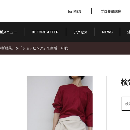
for MEN
プロ養成講座
断メニュー
BEFORE AFTER
アクセス
NEWS
診断結果」を「ショッピング」で実感 40代
検