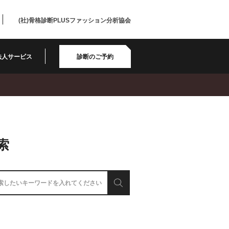
(社)骨格診断PLUSファッション分析協会
法人サービス
診断のご予約
索