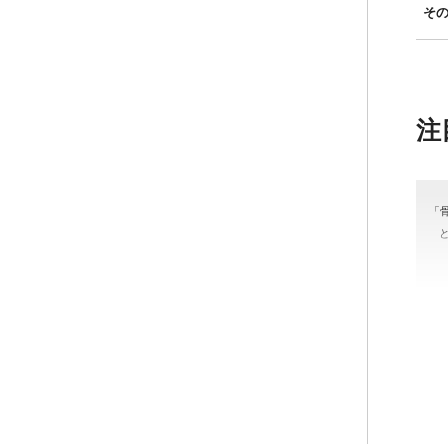
そ
注
「
＃
#骨
カラ