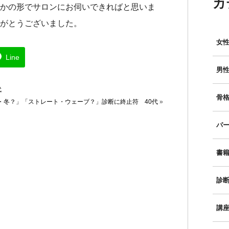
カ
かの形でサロンにお伺いできればと思いま
がとうございました。
女性
Line
男性
代
骨格
・冬？」「ストレート・ウェーブ？」診断に終止符 40代
»
パー
書
診
講