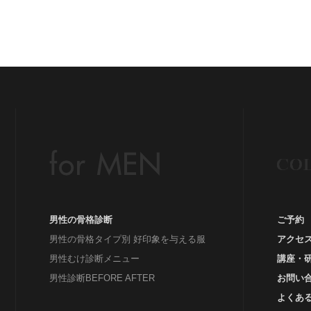
ッ
グ
#
Be
イ
イ
ウ
男性の骨格診断
ご予約
男性の骨格タイプ別 好印象を与える服
アクセ
男性むけ診断メニュー
講座・
男性診断BEFORE AFTER
お問い
よくあ