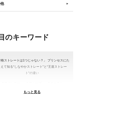
の他
►
目のキーワード
骨格ストレートは1つじゃない？」 プリンセスにた
とえて知る“しなやかストレート”と“王道ストレー
ト”の違い
＃ウインター
＃ウェーブ
＃オータム
もっと見る
#ショッピング
＃ストレート
ストレートタイプ
＃ナチュラル
#大館美絵
＃東急プラザ
#骨格診断
格診断、#骨格12分類、#パーソナルカラー診断、#
ー21分類、#BeforeAfter、#似合う服、#30代ファ