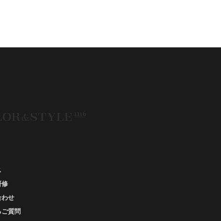
ション、#ナチュラルタイプ、#ブライトスプリン
、#ビビッドカラー、#イメージコンサルティング、
スタイルアップ、#骨格診断東京、#イメコン東京、
#COLORandSTYLE1116
50代
AERA
Before After
fore After 骨格診断
DRESS
アフターコロナ
エベ
イエベオータム
イエベ春
イエベ秋
メコン診断
イメコン選び方
イメコン難民
ウインター
ウインター／スプリング
インタータイプ
ウェ－ブタイプ
ウェーブ
ウェーブタイプ
ウォーム・サマー
ス
研修
ウォームサマー
オータム
合わせ
オータム、ソフトナチュラル
るご質問
オータム、ナチュラル
お知らせ