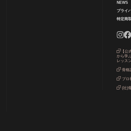
NEWS
プライ
カラ
特定商
グ
【公
から学ぶ
レッス
骨格
プロ
(社)
ス
ス