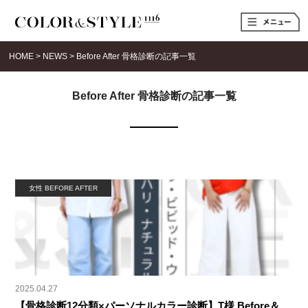
t
o
g
g
HOME
>
NEWS
>
Before After 骨格診断の記事一覧
l
e
n
a
Before After 骨格診断の記事一覧
v
i
g
a
t
i
o
n
女性 BEFORE AFTER
2025.04.27
【骨格診断12分類×パーソナルカラー診断】T様 Before＆