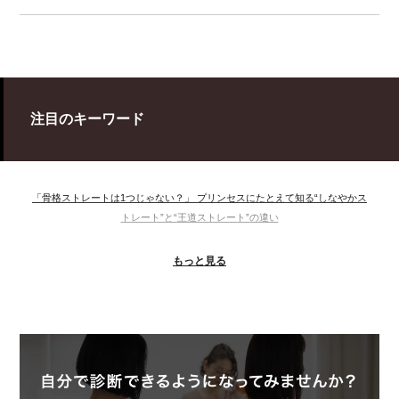
注目のキーワード
「骨格ストレートは1つじゃない？」 プリンセスにたとえて知る“しなやかス
トレート”と“王道ストレート”の違い
＃ウインター
＃ウェーブ
＃オータム
#ショッピング
もっと見る
＃ストレート
＃ストレートタイプ
＃ナチュラル
#大館美絵
＃東急プラザ
#骨格診断
#骨格診断、#骨格12分類、#パーソナルカラー診断、#カラー21分類、
#BeforeAfter、#似合う服、#30代ファッション、#ナチュラルタイプ、#ブライ
トスプリング、#ビビッドカラー、#イメージコンサルティング、#スタイルア
ップ、#骨格診断東京、#イメコン東京、#COLORandSTYLE1116
50代
AERA
Before After
Before After 骨格診断
DRESS