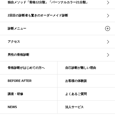
独自メソッド「骨格12分類」「パーソナルカラー21分類」
ソフト・ナチュラル
ソフト・ライト
ソフトストレート
ソフトナチュラル
ダーク秋
タイトスカート
2回目の診断者も驚きのオーダーメイド診断
ダル・グレイッシュサマー
ダル・サマー
ディープ・ウインター
診断メニュー
ナチュラル
ナチュラル4分類
ナチュラルタイプ
ネックライン
パーソナルカラー
パーソナルカラー診断
ビビッド・ウインター
アクセス
ビビッド・スプリング
ビビッドウィンター
ファンデーション
ブライト・ウインター
ブルべ
ブルべ冬
ブルべ夏
男性の骨格診断
ブルべ夏（ソフト）
プロコース
プロ養成講座
ベーシック
ベーシック診断
ペール冬
ヘアスタイル
ペア診断
ボーイッシュ
骨格診断がはじめての方へ
自己診断が難しい理由
ボディバランス診断
ボディバランス調整
マイルド・ウインター
メリハリ・ウェーブ
メリハリ・ナチュラル
BEFORE AFTER
お客様の体験談
メリハリ・リッチ・ウェーブ
メリハリ・リッチ・ナチュラル
メリハリウェーブ
メリハリナチュラル
メリハリナチュラル分類
講座・研修
よくあるご質問
メリハリリッチナチュラル
メンズ骨格診断
ライト・スプリング
NEWS
法人サービス
ライト春
ラフ・ウェーブ
ラフ・ストレート
ラフウェーブ
ラフストレート
リッチ・ナチュラル
リッチウェーブ