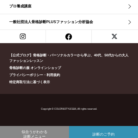
プロ養成講座
リッチナチュラル
リップ
リモート映え
リモート診断
休業
似合う診断
個人診断山崎真理子
南青山 パーソナルカラー診断
一般社団法人骨格診断PLUSファッション分析協会
南青山 骨格診断
失敗しない診断
挨拶
新眼鏡診断
春・夏ライト
春冬ビビッド
春夏
東京都
淡オータム
清色
濁色
濃オータム
濃サマー
男女ペア診断
男性ウェ－ブ
男性診断
男性骨格診断
童顔
繊研新聞
花柄
葉月美羽
薄みストレート
【公式ブログ】骨格診断・パーソナルカラーから学ぶ、40代、50代からの大人
診断モデル
赤み・コントラスト・サマー
赤み・ソフト・オータム
ファッションレッスン
骨格診断の服 オンラインショップ
赤み夏
赤み秋
革ジャン
顔診断
骨格12分類
骨格ウェーブ
プライバシーポリシー・利用規約
骨格ストレート
骨格ナチュラル
骨格ナチュラルタイプ
特定商取引法に基づく表示
骨格診断12分類
骨格診断PLUS
黄み・深・オータム
Copyright © COLOR&STYLE1116, All rights reserved.
似合うがわかる
診断のご予約
診断メニュー