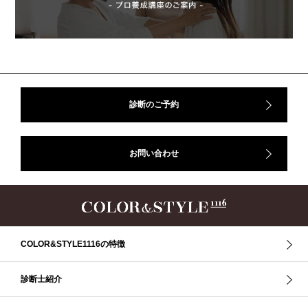
アフターコロナ
イエベ
イエベオータム
イエベ春
イエベ秋
イメコン診断
イメコン選び方
イメコン難民
ウインター
ウインター／スプリング
ウインタータイプ
ウェ－ブタイプ
ウェーブ
ウェーブタイプ
ウォーム・サマー
ウォームサマー
オータム
オータム、ソフトナチュラル
オータム、ナチュラル
診断のご予約
お知らせ
カラーアンドスタイル1116
きれいめ・ナチュラル
クリア夏
グレイッシュ・サマー
グレイッシュ秋
コロナ
お問い合わせ
コントラスト・サマー
ザ・ウインター
ザ・ウェーブ
ザ・サマー
ザ・ストレート
ザ・スプリング
ザ・ナチュラル
サマー
ショッピング同行
ストール
ストライプ
ストレ－ト、
ストレ－トタイプ
ストレ－トタイプ、ウェ－ブタイプ、ナチュラルタイプ
ストレ－トタイプ、ナチュラルタイプ、ウェ－ブタイプ
ストレート
COLOR&STYLE1116の特徴
ストレートタイプ
ストロング・オータム
スニーカー
スプリング
スプリング・サマー
スプリング、サマー、オータム、ウインター
診断士紹介
スレンダー・ストレート
スレンダー・ラフ・ストレート
スレンダーストレート
セーター
ソフト・ストレート