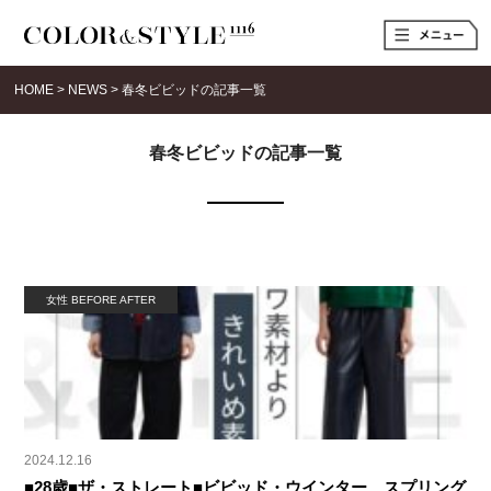
t
o
g
g
HOME
>
NEWS
>
春冬ビビッドの記事一覧
l
e
n
a
春冬ビビッドの記事一覧
v
i
g
a
t
i
o
n
女性 BEFORE AFTER
2024.12.16
■28歳■ザ・ストレート■ビビッド・ウインター、スプリング