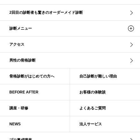
ソフト・ナチュラル
ソフト・ライト
ソフトストレート
ソフトナチュラル
ダーク秋
タイトスカート
2回目の診断者も驚きのオーダーメイド診断
ダル・グレイッシュサマー
ダル・サマー
ディープ・ウインター
診断メニュー
ナチュラル
ナチュラル4分類
ナチュラルタイプ
ネックライン
パーソナルカラー
パーソナルカラー診断
ビビッド・ウインター
アクセス
ビビッド・スプリング
ビビッドウィンター
ファンデーション
ブライト・ウインター
ブルべ
ブルべ冬
ブルべ夏
男性の骨格診断
ブルべ夏（ソフト）
プロコース
プロ養成講座
ベーシック
ベーシック診断
ペール冬
ヘアスタイル
ペア診断
ボーイッシュ
骨格診断がはじめての方へ
自己診断が難しい理由
ボディバランス診断
ボディバランス調整
マイルド・ウインター
メリハリ・ウェーブ
メリハリ・ナチュラル
BEFORE AFTER
お客様の体験談
メリハリ・リッチ・ウェーブ
メリハリ・リッチ・ナチュラル
メリハリウェーブ
メリハリナチュラル
メリハリナチュラル分類
講座・研修
よくあるご質問
メリハリリッチナチュラル
メンズ骨格診断
ライト・スプリング
NEWS
法人サービス
ライト春
ラフ・ウェーブ
ラフ・ストレート
ラフウェーブ
ラフストレート
リッチ・ナチュラル
リッチウェーブ