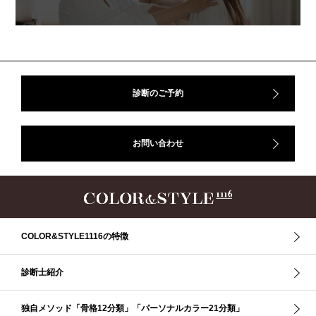
アフターコロナ
イエベ
イエベオータム
イエベ春
イエベ秋
イメコン診断
イメコン選び方
イメコン難民
ウインター
ウインター／スプリング
ウインタータイプ
ウェ－ブタイプ
ウェーブ
ウェーブタイプ
ウォーム・サマー
ウォームサマー
オータム
オータム、ソフトナチュラル
オータム、ナチュラル
診断のご予約
お知らせ
カラーアンドスタイル1116
きれいめ・ナチュラル
クリア夏
グレイッシュ・サマー
グレイッシュ秋
コロナ
お問い合わせ
コントラスト・サマー
ザ・ウインター
ザ・ウェーブ
ザ・サマー
ザ・ストレート
ザ・スプリング
ザ・ナチュラル
サマー
ショッピング同行
ストール
ストライプ
ストレ－ト、
ストレ－トタイプ
ストレ－トタイプ、ウェ－ブタイプ、ナチュラルタイプ
ストレ－トタイプ、ナチュラルタイプ、ウェ－ブタイプ
ストレート
COLOR&STYLE1116の特徴
ストレートタイプ
ストロング・オータム
スニーカー
スプリング
スプリング・サマー
スプリング、サマー、オータム、ウインター
診断士紹介
スレンダー・ストレート
スレンダー・ラフ・ストレート
スレンダーストレート
セーター
ソフト・ストレート
独自メソッド「骨格12分類」「パーソナルカラー21分類」