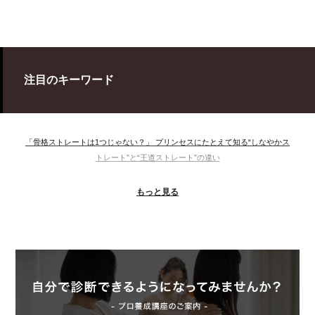
注目のキーワード
「骨格ストレートは1つじゃない？」 プリンセスにたとえて知る“しなやかス
トレート”と“王道ストレート”の違い
＃ウインター
＃ウェーブ
＃オータム
#ショッピング
もっと見る
＃ストレート
＃ストレートタイプ
＃ナチュラル
#大館美絵
＃東急プラザ
#骨格診断
#骨格診断、#骨格12分類、#パーソナルカラー診断、#カラー21分類、
#BeforeAfter、#似合う服、#30代ファッション、#ナチュラルタイプ、#ブライ
トスプリング、#ビビッドカラー、#イメージコンサルティング、#スタイルア
ップ、#骨格診断東京、#イメコン東京、#COLORandSTYLE1116
50代
AERA
Before After
Before After 骨格診断
DRESS