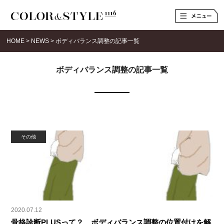
t
o
g
g
HOME
>
NEWS
>
ボディバランス調整の記事一覧
l
e
n
a
ボディバランス調整の記事一覧
v
i
g
a
t
i
o
n
その他
2020.07.12
骨格診断PLUSって？ ボディバランス調整の位置付けを解