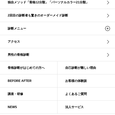
独自メソッド「骨格12分類」「パーソナルカラー21分類」
ソフト・ナチュラル
ソフト・ライト
ソフトストレート
ソフトナチュラル
ダーク秋
タイトスカート
2回目の診断者も驚きのオーダーメイド診断
ダル・グレイッシュサマー
ダル・サマー
ディープ・ウインター
診断メニュー
ナチュラル
ナチュラル4分類
ナチュラルタイプ
ネックライン
パーソナルカラー
パーソナルカラー診断
ビビッド・ウインター
アクセス
ビビッド・スプリング
ビビッドウィンター
ファンデーション
ブライト・ウインター
ブルべ
ブルべ冬
ブルべ夏
男性の骨格診断
ブルべ夏（ソフト）
プロコース
プロ養成講座
ベーシック
ベーシック診断
ペール冬
ヘアスタイル
ペア診断
ボーイッシュ
骨格診断がはじめての方へ
自己診断が難しい理由
ボディバランス診断
ボディバランス調整
マイルド・ウインター
メリハリ・ウェーブ
メリハリ・ナチュラル
BEFORE AFTER
お客様の体験談
メリハリ・リッチ・ウェーブ
メリハリ・リッチ・ナチュラル
メリハリウェーブ
メリハリナチュラル
メリハリナチュラル分類
講座・研修
よくあるご質問
メリハリリッチナチュラル
メンズ骨格診断
ライト・スプリング
NEWS
法人サービス
ライト春
ラフ・ウェーブ
ラフ・ストレート
ラフウェーブ
ラフストレート
リッチ・ナチュラル
リッチウェーブ