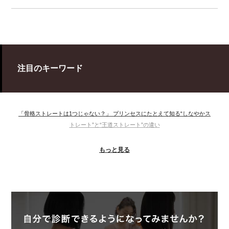
注目のキーワード
「骨格ストレートは1つじゃない？」 プリンセスにたとえて知る“しなやかス
トレート”と“王道ストレート”の違い
＃ウインター
＃ウェーブ
＃オータム
#ショッピング
もっと見る
＃ストレート
＃ストレートタイプ
＃ナチュラル
#大館美絵
＃東急プラザ
#骨格診断
#骨格診断、#骨格12分類、#パーソナルカラー診断、#カラー21分類、
#BeforeAfter、#似合う服、#30代ファッション、#ナチュラルタイプ、#ブライ
トスプリング、#ビビッドカラー、#イメージコンサルティング、#スタイルア
ップ、#骨格診断東京、#イメコン東京、#COLORandSTYLE1116
50代
AERA
Before After
Before After 骨格診断
DRESS