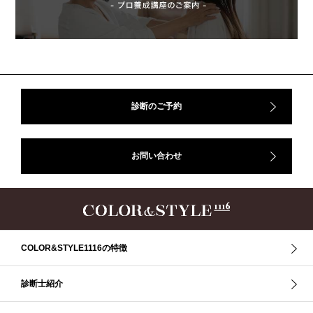
アフターコロナ
イエベ
イエベオータム
イエベ春
イエベ秋
イメコン診断
イメコン選び方
イメコン難民
ウインター
ウインター／スプリング
ウインタータイプ
ウェ－ブタイプ
ウェーブ
ウェーブタイプ
ウォーム・サマー
ウォームサマー
オータム
オータム、ソフトナチュラル
オータム、ナチュラル
診断のご予約
お知らせ
カラーアンドスタイル1116
きれいめ・ナチュラル
クリア夏
グレイッシュ・サマー
グレイッシュ秋
コロナ
お問い合わせ
コントラスト・サマー
ザ・ウインター
ザ・ウェーブ
ザ・サマー
ザ・ストレート
ザ・スプリング
ザ・ナチュラル
サマー
ショッピング同行
ストール
ストライプ
ストレ－ト、
ストレ－トタイプ
ストレ－トタイプ、ウェ－ブタイプ、ナチュラルタイプ
ストレ－トタイプ、ナチュラルタイプ、ウェ－ブタイプ
ストレート
COLOR&STYLE1116の特徴
ストレートタイプ
ストロング・オータム
スニーカー
スプリング
スプリング・サマー
スプリング、サマー、オータム、ウインター
診断士紹介
スレンダー・ストレート
スレンダー・ラフ・ストレート
スレンダーストレート
セーター
ソフト・ストレート