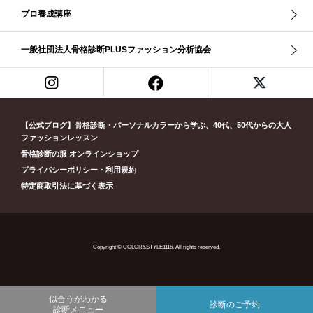
プロ養成講座
リッチナチュラル
リップ
リモート映え
リモート診断
休業
似合う診断
個人診断山崎真理子
南青山 パーソナルカラー診断
一般社団法人骨格診断PLUSファッション分析協会
南青山 骨格診断
失敗しない診断
挨拶
新眼鏡診断
春・夏ライト
春冬ビビッド
春夏
東京都
淡オータム
清色
濁色
濃オータム
濃サマー
男女ペア診断
男性ウェ－ブ
男性診断
男性骨格診断
童顔
繊研新聞
花柄
葉月美羽
薄みストレート
【公式ブログ】骨格診断・パーソナルカラーから学ぶ、40代、50代からの大人
診断モデル
赤み・コントラスト・サマー
赤み・ソフト・オータム
ファッションレッスン
骨格診断の服 オンラインショップ
赤み夏
赤み秋
革ジャン
顔診断
骨格12分類
骨格ウェーブ
プライバシーポリシー・利用規約
骨格ストレート
骨格ナチュラル
骨格ナチュラルタイプ
特定商取引法に基づく表示
骨格診断12分類
骨格診断PLUS
黄み・深・オータム
Copyright © COLOR&STYLE1116, All rights reserved.
似合うがわかる
診断のご予約
診断メニュー