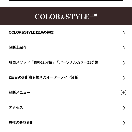
ザ・ストレート
ザ・スプリング
ザ・ナチュラル
サマー
ショッピング同行
ストール
ストライプ
ストレ－ト、
ストレ－トタイプ
ストレ－トタイプ、ウェ－ブタイプ、ナチュラルタイプ
ストレ－トタイプ、ナチュラルタイプ、ウェ－ブタイプ
ストレート
COLOR&STYLE1116の特徴
ストレートタイプ
ストロング・オータム
スニーカー
スプリング
スプリング・サマー
スプリング、サマー、オータム、ウインター
診断士紹介
スレンダー・ストレート
スレンダー・ラフ・ストレート
スレンダーストレート
セーター
ソフト・ストレート
独自メソッド「骨格12分類」「パーソナルカラー21分類」
ソフト・ナチュラル
ソフト・ライト
ソフトストレート
ソフトナチュラル
ダーク秋
タイトスカート
2回目の診断者も驚きのオーダーメイド診断
ダル・グレイッシュサマー
ダル・サマー
ディープ・ウインター
診断メニュー
ナチュラル
ナチュラル4分類
ナチュラルタイプ
ネックライン
パーソナルカラー
パーソナルカラー診断
ビビッド・ウインター
アクセス
ビビッド・スプリング
ビビッドウィンター
ファンデーション
ブライト・ウインター
ブルべ
ブルべ冬
ブルべ夏
男性の骨格診断
ブルべ夏（ソフト）
プロコース
プロ養成講座
ベーシック