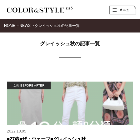
t
o
g
g
HOME
>
NEWS
>
グレイッシュ秋の記事一覧
l
e
n
a
グレイッシュ秋の記事一覧
v
i
g
a
t
i
o
n
女性 BEFORE AFTER
2022.10.05
■27歳■ザ・ウェーブ■グレイッシュ秋