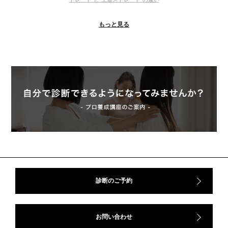
＃ウインター
＃ウェーブ
＃オータム
#ショッピング
もっと見る
＃ストレート
＃ストレートタイプ
＃ナチュラル
#大館美絵
＃東急プラザ
#骨格診断
#骨格診断、#骨格12分類、#パーソナルカラー診断、#カラー21分類、
#BeforeAfter、#似合う服、#30代ファッション、#ナチュラルタイプ、#ブライ
トスプリング、#ビビッドカラー、#イメージコンサルティング、#スタイルア
ップ、#骨格診断東京、#イメコン東京、#COLORandSTYLE1116
50代
AERA
Before After
Before After 骨格診断
DRESS
アフターコロナ
イエベ
イエベオータム
イエベ春
イエベ秋
イメコン診断
イメコン選び方
イメコン難民
ウインター
ウインター／スプリング
ウインタータイプ
ウェ－ブタイプ
ウェーブ
ウェーブタイプ
ウォーム・サマー
ウォームサマー
オータム
オータム、ソフトナチュラル
オータム、ナチュラル
診断のご予約
お知らせ
カラーアンドスタイル1116
きれいめ・ナチュラル
クリア夏
グレイッシュ・サマー
グレイッシュ秋
コロナ
お問い合わせ
コントラスト・サマー
ザ・ウインター
ザ・ウェーブ
ザ・サマー