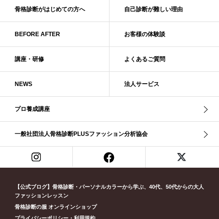
ベーシック診断
ペール冬
ヘアスタイル
ペア診断
ボーイッシュ
骨格診断がはじめての方へ
自己診断が難しい理由
ボディバランス診断
ボディバランス調整
マイルド・ウインター
メリハリ・ウェーブ
メリハリ・ナチュラル
BEFORE AFTER
お客様の体験談
メリハリ・リッチ・ウェーブ
メリハリ・リッチ・ナチュラル
メリハリウェーブ
メリハリナチュラル
メリハリナチュラル分類
講座・研修
よくあるご質問
メリハリリッチナチュラル
メンズ骨格診断
ライト・スプリング
NEWS
法人サービス
ライト春
ラフ・ウェーブ
ラフ・ストレート
ラフウェーブ
ラフストレート
リッチ・ナチュラル
リッチウェーブ
プロ養成講座
リッチナチュラル
リップ
リモート映え
リモート診断
休業
似合う診断
個人診断山崎真理子
南青山 パーソナルカラー診断
一般社団法人骨格診断PLUSファッション分析協会
南青山 骨格診断
失敗しない診断
挨拶
新眼鏡診断
春・夏ライト
春冬ビビッド
春夏
東京都
淡オータム
清色
濁色
濃オータム
濃サマー
男女ペア診断
男性ウェ－ブ
男性診断
男性骨格診断
童顔
繊研新聞
花柄
葉月美羽
薄みストレート
【公式ブログ】骨格診断・パーソナルカラーから学ぶ、40代、50代からの大人
診断モデル
赤み・コントラスト・サマー
赤み・ソフト・オータム
ファッションレッスン
骨格診断の服 オンラインショップ
赤み夏
赤み秋
革ジャン
顔診断
骨格12分類
骨格ウェーブ
プライバシーポリシー・利用規約