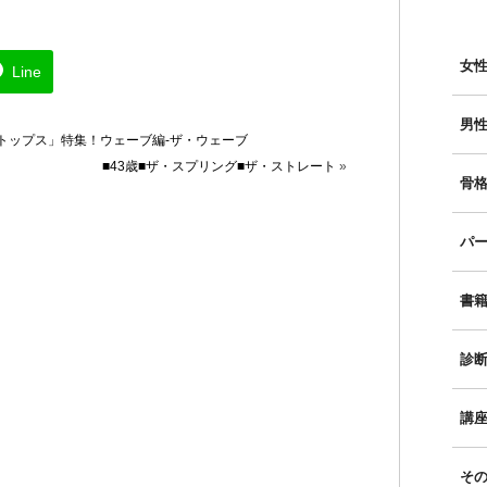
女性
Line
男性
トップス」特集！ウェーブ編-ザ・ウェーブ
■43歳■ザ・スプリング■ザ・ストレート
»
骨格
パー
書
診
講
そ