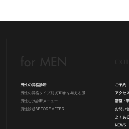
グ
#
Be
イ
イ
ウ
男性の骨格診断
ご予約
男性の骨格タイプ別 好印象を与える服
アクセ
男性むけ診断メニュー
講座・
男性診断BEFORE AFTER
お問い
よくあ
NEWS