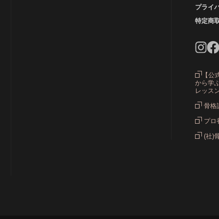
プライ
カラ
特定商
グ
【公
から学ぶ
レッス
骨格
プロ
(社)
ス
ス
ス