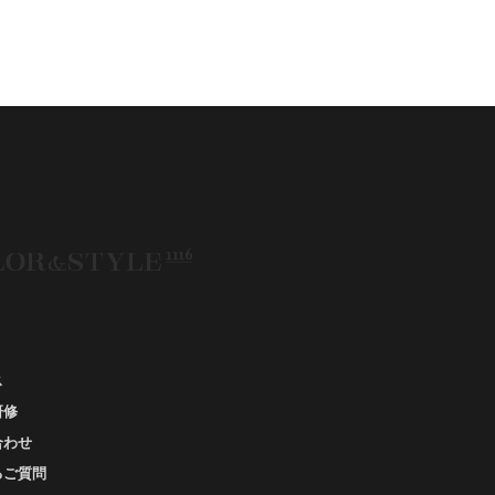
ション、#ナチュラルタイプ、#ブライトスプリン
、#ビビッドカラー、#イメージコンサルティング、
スタイルアップ、#骨格診断東京、#イメコン東京、
#COLORandSTYLE1116
50代
AERA
Before After
fore After 骨格診断
DRESS
アフターコロナ
エベ
イエベオータム
イエベ春
イエベ秋
メコン診断
イメコン選び方
イメコン難民
ウインター
ウインター／スプリング
インタータイプ
ウェ－ブタイプ
ウェーブ
ウェーブタイプ
ウォーム・サマー
ス
研修
ウォームサマー
オータム
合わせ
オータム、ソフトナチュラル
るご質問
オータム、ナチュラル
お知らせ