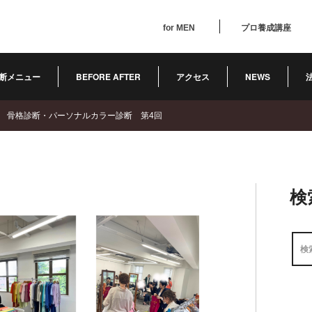
for MEN
プロ養成講座
断メニュー
BEFORE AFTER
アクセス
NEWS
 骨格診断・パーソナルカラー診断 第4回
検