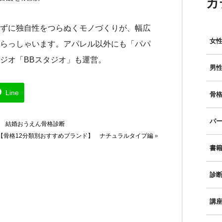
カ
ずに独自性をつらぬくモノづくりが、幅広
女性
らっしゃいます。アパレル以外にも「パパ
ジオ「BBスタジオ」も運営。
男性
Line
骨格
パー
】 結婚おうえん骨格診断
【骨格12分類別おすすめブランド】 ナチュラルタイプ編
»
書
診
講