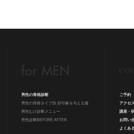
ッ
グ
#
Be
イ
イ
ウ
男性の骨格診断
ご予約
男性の骨格タイプ別 好印象を与える服
アクセ
男性むけ診断メニュー
講座・
男性診断BEFORE AFTER
お問い
よくあ