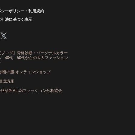
バシーポリシー・利用規約
ーアンドスタイル1116
きれいめ・ナチュラル
取引法に基づく表示
クリア夏
グレイッシュ・サマー
レイッシュ秋
コロナ
コントラスト・サマー
ザ・ウインター
ザ・ウェーブ
ザ・サマー
式ブログ】骨格診断・パーソナルカラー
ザ・ストレート
ザ・スプリング
、40代、50代からの大人ファッション
ン
ザ・ナチュラル
サマー
ショッピング同行
診断の服 オンラインショップ
ストール
ストライプ
ストレ－ト、
養成講座
ストレ－トタイプ
骨格診断PLUSファッション分析協会
トレ－トタイプ、ウェ－ブタイプ、ナチュラルタイ
プ
トレ－トタイプ、ナチュラルタイプ、ウェ－ブタイ
プ
ストレート
ストレートタイプ