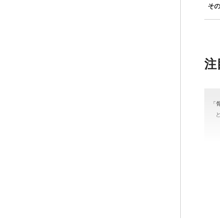
そ
注
「
＃
#骨
カラ