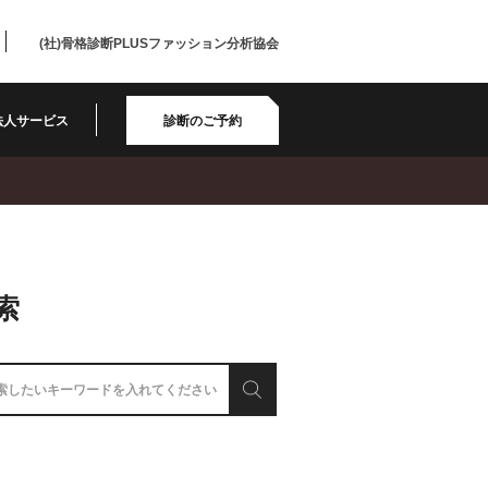
(社)骨格診断PLUSファッション分析協会
法人サービス
診断のご予約
索