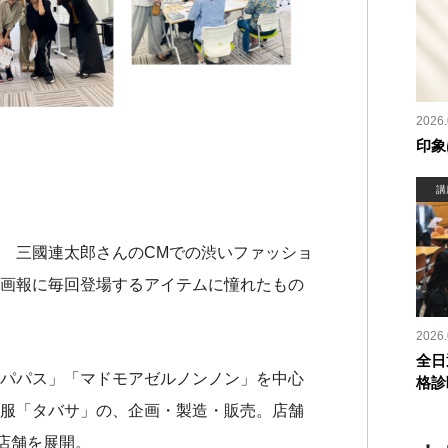
2026.
印象
講
 三國連太郎さんのCMでの渋いファッショ
画報に毎回登場するアイテムに憧れたもの
2026.
全日
パパス」「マドモアゼルノンノン」を中心
格診
服「タバサ」の、企画・製造・販売。店舗
0店舗を展開。