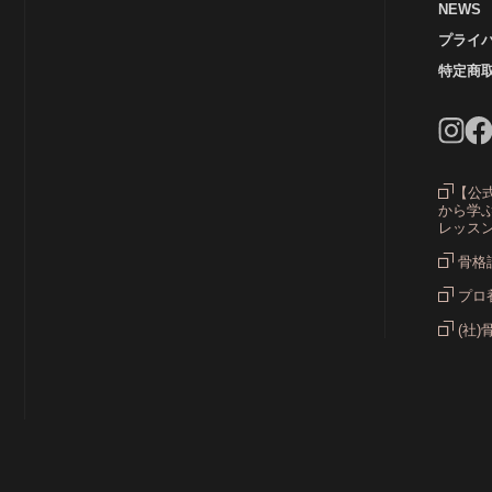
NEWS
プライ
カラ
特定商
グ
【公
から学ぶ
レッス
骨格
プロ
(社)
ス
ス