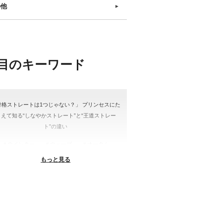
の他
►
目のキーワード
骨格ストレートは1つじゃない？」 プリンセスにた
とえて知る“しなやかストレート”と“王道ストレー
ト”の違い
＃ウインター
＃ウェーブ
＃オータム
もっと見る
#ショッピング
＃ストレート
ストレートタイプ
＃ナチュラル
#大館美絵
＃東急プラザ
#骨格診断
格診断、#骨格12分類、#パーソナルカラー診断、#
ー21分類、#BeforeAfter、#似合う服、#30代ファ