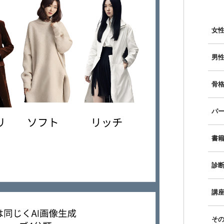
女性
男性
骨格
パー
書
診
講
そ