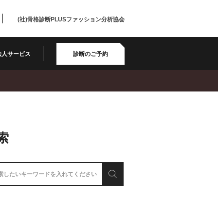
(社)骨格診断PLUSファッション分析協会
法人サービス
診断のご予約
索