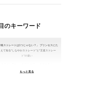
目のキーワード
骨格ストレートは1つじゃない？」 プリンセスにた
とえて知る“しなやかストレート”と“王道ストレー
ト”の違い
＃ウインター
＃ウェーブ
＃オータム
もっと見る
#ショッピング
＃ストレート
ストレートタイプ
＃ナチュラル
#大館美絵
＃東急プラザ
#骨格診断
格診断、#骨格12分類、#パーソナルカラー診断、#
ー21分類、#BeforeAfter、#似合う服、#30代ファ
ション、#ナチュラルタイプ、#ブライトスプリン