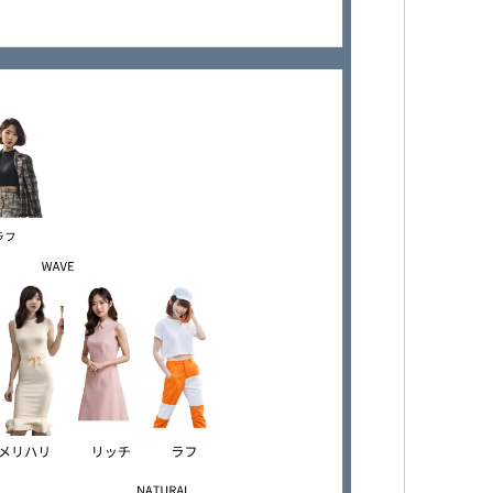
グ
#
Be
イ
イ
ウ