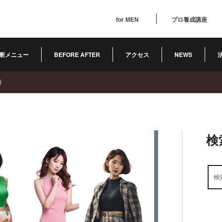
for MEN
プロ養成講座
断メニュー
BEFORE AFTER
アクセス
NEWS
類
検