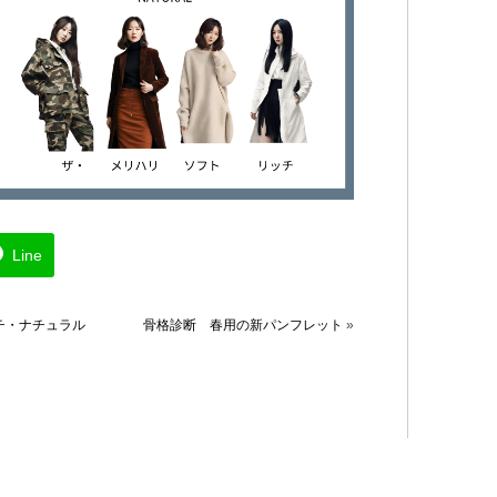
カラ
グ
Line
チ・ナチュラル
骨格診断 春用の新パンフレット
»
ス
ス
ス