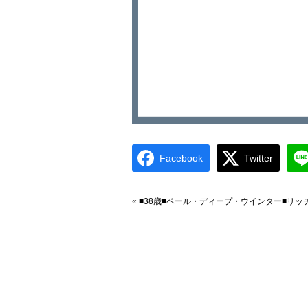
Facebook
Twitter
«
■38歳■ペール・ディープ・ウインター■リッ