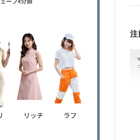
注
「
＃
#骨
カラ
ッ