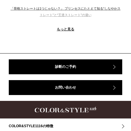
「骨格ストレートは1つじゃない？」 プリンセスにたとえて知る“しなやかス
トレート”と“王道ストレート”の違い
＃ウインター
＃ウェーブ
＃オータム
#ショッピング
もっと見る
＃ストレート
＃ストレートタイプ
＃ナチュラル
#大館美絵
＃東急プラザ
#骨格診断
#骨格診断、#骨格12分類、#パーソナルカラー診断、#カラー21分類、
#BeforeAfter、#似合う服、#30代ファッション、#ナチュラルタイプ、#ブライ
トスプリング、#ビビッドカラー、#イメージコンサルティング、#スタイルア
ップ、#骨格診断東京、#イメコン東京、#COLORandSTYLE1116
診断のご予約
50代
AERA
Before After
Before After 骨格診断
DRESS
アフターコロナ
イエベ
イエベオータム
イエベ春
イエベ秋
お問い合わせ
イメコン診断
イメコン選び方
イメコン難民
ウインター
ウインター／スプリング
ウインタータイプ
ウェ－ブタイプ
ウェーブ
ウェーブタイプ
ウォーム・サマー
ウォームサマー
オータム
オータム、ソフトナチュラル
オータム、ナチュラル
お知らせ
カラーアンドスタイル1116
きれいめ・ナチュラル
COLOR&STYLE1116の特徴