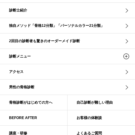
クリア夏
グレイッシュ・サマー
グレイッシュ秋
コロナ
コントラスト・サマー
ザ・ウインター
ザ・ウェーブ
ザ・サマー
診断士紹介
ザ・ストレート
ザ・スプリング
ザ・ナチュラル
サマー
独自メソッド「骨格12分類」「パーソナルカラー21分類」
ショッピング同行
ストール
ストライプ
ストレ－ト、
ストレ－トタイプ
ストレ－トタイプ、ウェ－ブタイプ、ナチュラルタイプ
2回目の診断者も驚きのオーダーメイド診断
ストレ－トタイプ、ナチュラルタイプ、ウェ－ブタイプ
ストレート
ストレートタイプ
ストロング・オータム
スニーカー
スプリング
診断メニュー
スプリング・サマー
スプリング、サマー、オータム、ウインター
スレンダー・ストレート
スレンダー・ラフ・ストレート
アクセス
スレンダーストレート
セーター
ソフト・ストレート
ソフト・ナチュラル
ソフト・ライト
ソフトストレート
男性の骨格診断
ソフトナチュラル
ダーク秋
タイトスカート
ダル・グレイッシュサマー
ダル・サマー
ディープ・ウインター
骨格診断がはじめての方へ
自己診断が難しい理由
ナチュラル
ナチュラル4分類
ナチュラルタイプ
ネックライン
BEFORE AFTER
お客様の体験談
パーソナルカラー
パーソナルカラー診断
ビビッド・ウインター
ビビッド・スプリング
ビビッドウィンター
ファンデーション
講座・研修
よくあるご質問