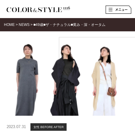
t
o
g
g
HOME
>
NEWS
>
■49歳■ザ・ナチュラル■黄み・深・オータム
l
e
n
a
v
i
g
a
t
i
o
n
2023.07.31
女性 BEFORE AFTER