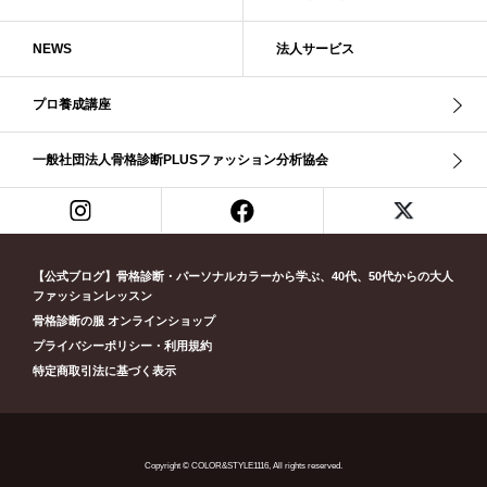
ブライト・ウインター
ブルべ
ブルべ冬
ブルべ夏
ブルべ夏（ソフト）
プロコース
プロ養成講座
ベーシック
NEWS
法人サービス
ベーシック診断
ペール冬
ヘアスタイル
ペア診断
ボーイッシュ
ボディバランス診断
ボディバランス調整
マイルド・ウインター
プロ養成講座
メリハリ・ウェーブ
メリハリ・ナチュラル
メリハリ・リッチ・ウェーブ
メリハリ・リッチ・ナチュラル
一般社団法人骨格診断PLUSファッション分析協会
メリハリウェーブ
メリハリナチュラル
メリハリナチュラル分類
メリハリリッチナチュラル
メンズ骨格診断
ライト・スプリング
ライト春
ラフ・ウェーブ
ラフ・ストレート
ラフウェーブ
ラフストレート
リッチ・ナチュラル
リッチウェーブ
【公式ブログ】骨格診断・パーソナルカラーから学ぶ、40代、50代からの大人
ファッションレッスン
リッチナチュラル
リップ
リモート映え
リモート診断
休業
骨格診断の服 オンラインショップ
似合う診断
個人診断山崎真理子
南青山 パーソナルカラー診断
プライバシーポリシー・利用規約
南青山 骨格診断
失敗しない診断
挨拶
新眼鏡診断
春・夏ライト
特定商取引法に基づく表示
春冬ビビッド
春夏
東京都
淡オータム
清色
濁色
濃オータム
濃サマー
男女ペア診断
男性ウェ－ブ
男性診断
男性骨格診断
童顔
繊研新聞
花柄
葉月美羽
薄みストレート
Copyright © COLOR&STYLE1116, All rights reserved.