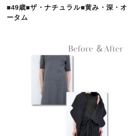
■49歳■ザ・ナチュラル■黄み・深・オ
ータム