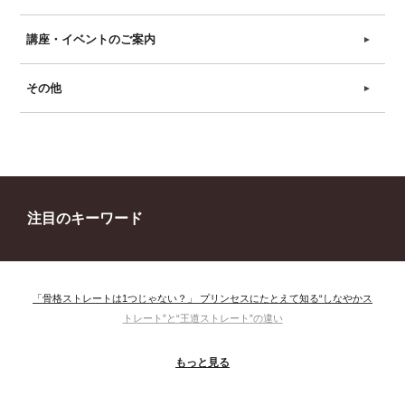
講座・イベントのご案内
►
その他
►
注目のキーワード
「骨格ストレートは1つじゃない？」 プリンセスにたとえて知る“しなやかス
トレート”と“王道ストレート”の違い
＃ウインター
＃ウェーブ
＃オータム
#ショッピング
もっと見る
＃ストレート
＃ストレートタイプ
＃ナチュラル
#大館美絵
＃東急プラザ
#骨格診断