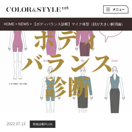
t
o
g
g
HOME
>
NEWS
>
【ボディバランス診断】マイク体型（顔が大きい解消編）
l
e
n
a
v
i
g
a
t
i
o
n
2022.07.13
骨格診断PLUS