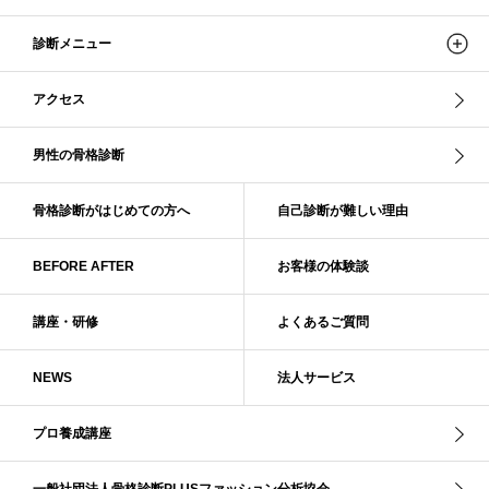
ストレートタイプ
ストロング・オータム
スニーカー
スプリング
診断メニュー
スプリング・サマー
スプリング、サマー、オータム、ウインター
スレンダー・ストレート
スレンダー・ラフ・ストレート
アクセス
スレンダーストレート
セーター
ソフト・ストレート
ソフト・ナチュラル
ソフト・ライト
ソフトストレート
男性の骨格診断
ソフトナチュラル
ダーク秋
タイトスカート
ダル・グレイッシュサマー
ダル・サマー
ディープ・ウインター
骨格診断がはじめての方へ
自己診断が難しい理由
ナチュラル
ナチュラル4分類
ナチュラルタイプ
ネックライン
BEFORE AFTER
お客様の体験談
パーソナルカラー
パーソナルカラー診断
ビビッド・ウインター
ビビッド・スプリング
ビビッドウィンター
ファンデーション
講座・研修
よくあるご質問
ブライト・ウインター
ブルべ
ブルべ冬
ブルべ夏
ブルべ夏（ソフト）
プロコース
プロ養成講座
ベーシック
NEWS
法人サービス
ベーシック診断
ペール冬
ヘアスタイル
ペア診断
ボーイッシュ
ボディバランス診断
ボディバランス調整
マイルド・ウインター
プロ養成講座
メリハリ・ウェーブ
メリハリ・ナチュラル
メリハリ・リッチ・ウェーブ
メリハリ・リッチ・ナチュラル