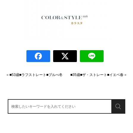
«
■53歳■ラフストレート■ブルべ冬
■35歳■ザ・ストレート■イエベ春
»