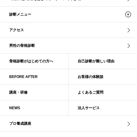
ストレ－トタイプ、ナチュラルタイプ、ウェ－ブタイプ
ストレート
ストレートタイプ
ストロング・オータム
スニーカー
スプリング
診断メニュー
スプリング・サマー
スプリング、サマー、オータム、ウインター
スレンダー・ストレート
スレンダー・ラフ・ストレート
アクセス
スレンダーストレート
セーター
ソフト・ストレート
ソフト・ナチュラル
ソフト・ライト
ソフトストレート
男性の骨格診断
ソフトナチュラル
ダーク秋
タイトスカート
ダル・グレイッシュサマー
ダル・サマー
ディープ・ウインター
骨格診断がはじめての方へ
自己診断が難しい理由
ナチュラル
ナチュラル4分類
ナチュラルタイプ
ネックライン
BEFORE AFTER
お客様の体験談
パーソナルカラー
パーソナルカラー診断
ビビッド・ウインター
ビビッド・スプリング
ビビッドウィンター
ファンデーション
講座・研修
よくあるご質問
ブライト・ウインター
ブルべ
ブルべ冬
ブルべ夏
ブルべ夏（ソフト）
プロコース
プロ養成講座
ベーシック
NEWS
法人サービス
ベーシック診断
ペール冬
ヘアスタイル
ペア診断
ボーイッシュ
ボディバランス診断
ボディバランス調整
マイルド・ウインター
プロ養成講座
メリハリ・ウェーブ
メリハリ・ナチュラル