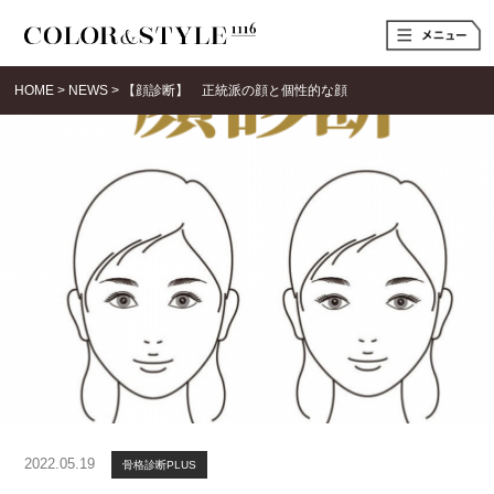
t
o
g
g
HOME
>
NEWS
>
【顔診断】 正統派の顔と個性的な顔
l
e
n
a
v
i
g
a
t
i
o
n
2022.05.19
骨格診断PLUS