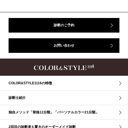
#骨格診断、#骨格12分類、#パーソナルカラー診断、#カラー21分類、
#BeforeAfter、#似合う服、#30代ファッション、#ナチュラルタイプ、#ブライ
トスプリング、#ビビッドカラー、#イメージコンサルティング、#スタイルア
ップ、#骨格診断東京、#イメコン東京、#COLORandSTYLE1116
診断のご予約
50代
AERA
Before After
Before After 骨格診断
DRESS
アフターコロナ
イエベ
イエベオータム
イエベ春
イエベ秋
お問い合わせ
イメコン診断
イメコン選び方
イメコン難民
ウインター
ウインター／スプリング
ウインタータイプ
ウェ－ブタイプ
ウェーブ
ウェーブタイプ
ウォーム・サマー
ウォームサマー
オータム
オータム、ソフトナチュラル
オータム、ナチュラル
お知らせ
カラーアンドスタイル1116
きれいめ・ナチュラル
COLOR&STYLE1116の特徴
クリア夏
グレイッシュ・サマー
グレイッシュ秋
コロナ
コントラスト・サマー
ザ・ウインター
ザ・ウェーブ
ザ・サマー
診断士紹介
ザ・ストレート
ザ・スプリング
ザ・ナチュラル
サマー
独自メソッド「骨格12分類」「パーソナルカラー21分類」
ショッピング同行
ストール
ストライプ
ストレ－ト、
ストレ－トタイプ
ストレ－トタイプ、ウェ－ブタイプ、ナチュラルタイプ
2回目の診断者も驚きのオーダーメイド診断