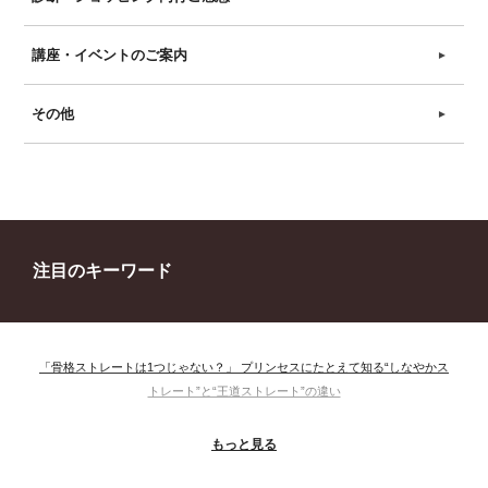
講座・イベントのご案内
►
その他
►
注目のキーワード
「骨格ストレートは1つじゃない？」 プリンセスにたとえて知る“しなやかス
トレート”と“王道ストレート”の違い
＃ウインター
＃ウェーブ
＃オータム
#ショッピング
もっと見る
＃ストレート
＃ストレートタイプ
＃ナチュラル
#大館美絵
＃東急プラザ
#骨格診断