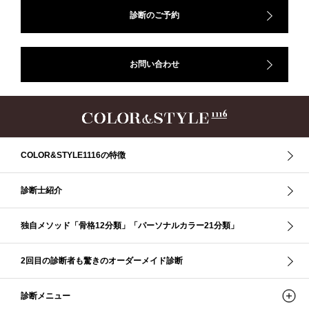
ップ、#骨格診断東京、#イメコン東京、#COLORandSTYLE1116
診断のご予約
50代
AERA
Before After
Before After 骨格診断
DRESS
アフターコロナ
イエベ
イエベオータム
イエベ春
イエベ秋
お問い合わせ
イメコン診断
イメコン選び方
イメコン難民
ウインター
ウインター／スプリング
ウインタータイプ
ウェ－ブタイプ
ウェーブ
ウェーブタイプ
ウォーム・サマー
ウォームサマー
オータム
オータム、ソフトナチュラル
オータム、ナチュラル
お知らせ
カラーアンドスタイル1116
きれいめ・ナチュラル
COLOR&STYLE1116の特徴
クリア夏
グレイッシュ・サマー
グレイッシュ秋
コロナ
コントラスト・サマー
ザ・ウインター
ザ・ウェーブ
ザ・サマー
診断士紹介
ザ・ストレート
ザ・スプリング
ザ・ナチュラル
サマー
独自メソッド「骨格12分類」「パーソナルカラー21分類」
ショッピング同行
ストール
ストライプ
ストレ－ト、
ストレ－トタイプ
ストレ－トタイプ、ウェ－ブタイプ、ナチュラルタイプ
2回目の診断者も驚きのオーダーメイド診断
ストレ－トタイプ、ナチュラルタイプ、ウェ－ブタイプ
ストレート
ストレートタイプ
ストロング・オータム
スニーカー
スプリング
診断メニュー
スプリング・サマー
スプリング、サマー、オータム、ウインター