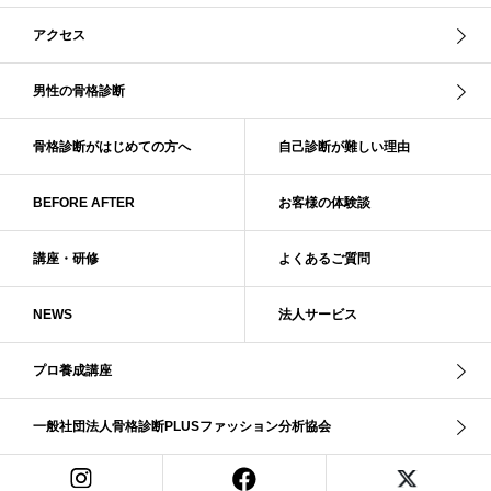
スレンダー・ストレート
スレンダー・ラフ・ストレート
アクセス
スレンダーストレート
セーター
ソフト・ストレート
ソフト・ナチュラル
ソフト・ライト
ソフトストレート
男性の骨格診断
ソフトナチュラル
ダーク秋
タイトスカート
ダル・グレイッシュサマー
ダル・サマー
ディープ・ウインター
骨格診断がはじめての方へ
自己診断が難しい理由
ナチュラル
ナチュラル4分類
ナチュラルタイプ
ネックライン
BEFORE AFTER
お客様の体験談
パーソナルカラー
パーソナルカラー診断
ビビッド・ウインター
ビビッド・スプリング
ビビッドウィンター
ファンデーション
講座・研修
よくあるご質問
ブライト・ウインター
ブルべ
ブルべ冬
ブルべ夏
ブルべ夏（ソフト）
プロコース
プロ養成講座
ベーシック
NEWS
法人サービス
ベーシック診断
ペール冬
ヘアスタイル
ペア診断
ボーイッシュ
ボディバランス診断
ボディバランス調整
マイルド・ウインター
プロ養成講座
メリハリ・ウェーブ
メリハリ・ナチュラル
メリハリ・リッチ・ウェーブ
メリハリ・リッチ・ナチュラル
一般社団法人骨格診断PLUSファッション分析協会
メリハリウェーブ
メリハリナチュラル
メリハリナチュラル分類
メリハリリッチナチュラル
メンズ骨格診断
ライト・スプリング