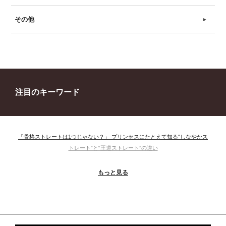
その他
►
注目のキーワード
「骨格ストレートは1つじゃない？」 プリンセスにたとえて知る“しなやかス
トレート”と“王道ストレート”の違い
＃ウインター
＃ウェーブ
＃オータム
#ショッピング
もっと見る
＃ストレート
＃ストレートタイプ
＃ナチュラル
#大館美絵
＃東急プラザ
#骨格診断
#骨格診断、#骨格12分類、#パーソナルカラー診断、#カラー21分類、
#BeforeAfter、#似合う服、#30代ファッション、#ナチュラルタイプ、#ブライ
トスプリング、#ビビッドカラー、#イメージコンサルティング、#スタイルア