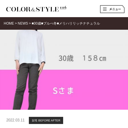
t
o
g
g
HOME
>
NEWS
>
■30歳■ブルべ冬■メリハリリッチナチュラル
l
e
n
a
v
i
g
a
t
i
o
n
2022.03.11
女性 BEFORE AFTER