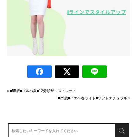
«
■55歳■ブルべ夏■12分類ザ・ストレート
■25歳■イエベ春ライト■ソフトナチュラル
»