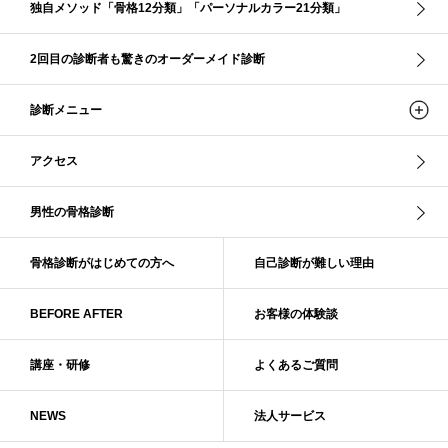
独自メソッド「骨格12分類」「パーソナルカラー21分類」
ショッピング同行
ストール
ストライプ
ストレ－ト、
ストレ－トタイプ
ストレ－トタイプ、ウェ－ブタイプ、ナチュラルタイプ
2回目の診断者も驚きのオーダーメイド診断
ストレ－トタイプ、ナチュラルタイプ、ウェ－ブタイプ
ストレート
ストレートタイプ
ストロング・オータム
スニーカー
スプリング
診断メニュー
スプリング・サマー
スプリング、サマー、オータム、ウインター
スレンダー・ストレート
スレンダー・ラフ・ストレート
アクセス
スレンダーストレート
セーター
ソフト・ストレート
ソフト・ナチュラル
ソフト・ライト
ソフトストレート
男性の骨格診断
ソフトナチュラル
ダーク秋
タイトスカート
ダル・グレイッシュサマー
ダル・サマー
ディープ・ウインター
骨格診断がはじめての方へ
自己診断が難しい理由
ナチュラル
ナチュラル4分類
ナチュラルタイプ
ネックライン
BEFORE AFTER
お客様の体験談
パーソナルカラー
パーソナルカラー診断
ビビッド・ウインター
ビビッド・スプリング
ビビッドウィンター
ファンデーション
講座・研修
よくあるご質問
ブライト・ウインター
ブルべ
ブルべ冬
ブルべ夏
ブルべ夏（ソフト）
プロコース
プロ養成講座
ベーシック
NEWS
法人サービス
ベーシック診断
ペール冬
ヘアスタイル
ペア診断
ボーイッシュ