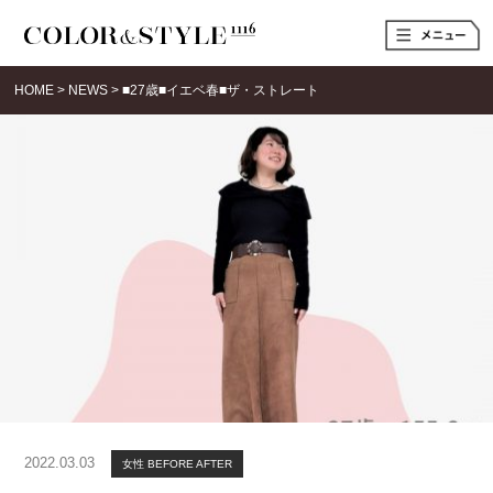
t
o
g
g
HOME
>
NEWS
>
■27歳■イエベ春■ザ・ストレート
l
e
n
a
v
i
g
a
t
i
o
n
2022.03.03
女性 BEFORE AFTER