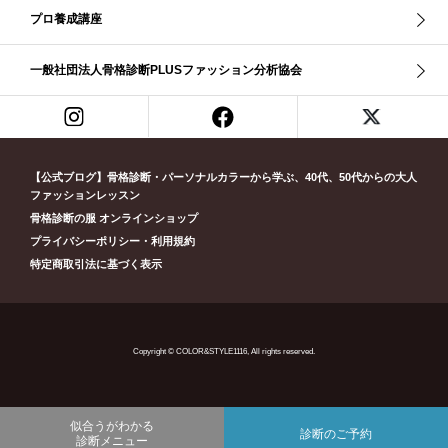
ボディバランス診断
ボディバランス調整
マイルド・ウインター
プロ養成講座
メリハリ・ウェーブ
メリハリ・ナチュラル
メリハリ・リッチ・ウェーブ
メリハリ・リッチ・ナチュラル
一般社団法人骨格診断PLUSファッション分析協会
メリハリウェーブ
メリハリナチュラル
メリハリナチュラル分類
メリハリリッチナチュラル
メンズ骨格診断
ライト・スプリング
ライト春
ラフ・ウェーブ
ラフ・ストレート
ラフウェーブ
ラフストレート
リッチ・ナチュラル
リッチウェーブ
【公式ブログ】骨格診断・パーソナルカラーから学ぶ、40代、50代からの大人
ファッションレッスン
リッチナチュラル
リップ
リモート映え
リモート診断
休業
骨格診断の服 オンラインショップ
似合う診断
個人診断山崎真理子
南青山 パーソナルカラー診断
プライバシーポリシー・利用規約
南青山 骨格診断
失敗しない診断
挨拶
新眼鏡診断
春・夏ライト
特定商取引法に基づく表示
春冬ビビッド
春夏
東京都
淡オータム
清色
濁色
濃オータム
濃サマー
男女ペア診断
男性ウェ－ブ
男性診断
男性骨格診断
童顔
繊研新聞
花柄
葉月美羽
薄みストレート
Copyright © COLOR&STYLE1116, All rights reserved.
診断モデル
赤み・コントラスト・サマー
赤み・ソフト・オータム
赤み夏
赤み秋
革ジャン
顔診断
骨格12分類
骨格ウェーブ
似合うがわかる
骨格ストレート
骨格ナチュラル
骨格ナチュラルタイプ
診断のご予約
診断メニュー