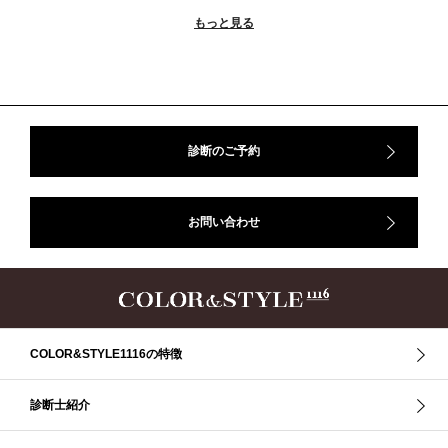
＃ウインター
＃ウェーブ
＃オータム
#ショッピング
もっと見る
＃ストレート
＃ストレートタイプ
＃ナチュラル
#大館美絵
＃東急プラザ
#骨格診断
#骨格診断、#骨格12分類、#パーソナルカラー診断、#カラー21分類、
#BeforeAfter、#似合う服、#30代ファッション、#ナチュラルタイプ、#ブライ
トスプリング、#ビビッドカラー、#イメージコンサルティング、#スタイルア
ップ、#骨格診断東京、#イメコン東京、#COLORandSTYLE1116
診断のご予約
50代
AERA
Before After
Before After 骨格診断
DRESS
アフターコロナ
イエベ
イエベオータム
イエベ春
イエベ秋
お問い合わせ
イメコン診断
イメコン選び方
イメコン難民
ウインター
ウインター／スプリング
ウインタータイプ
ウェ－ブタイプ
ウェーブ
ウェーブタイプ
ウォーム・サマー
ウォームサマー
オータム
オータム、ソフトナチュラル
オータム、ナチュラル
お知らせ
カラーアンドスタイル1116
きれいめ・ナチュラル
COLOR&STYLE1116の特徴
クリア夏
グレイッシュ・サマー
グレイッシュ秋
コロナ
コントラスト・サマー
ザ・ウインター
ザ・ウェーブ
ザ・サマー
診断士紹介
ザ・ストレート
ザ・スプリング
ザ・ナチュラル
サマー