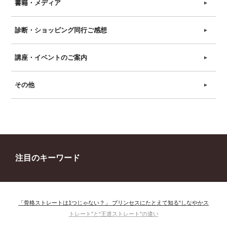
書籍・メディア
►
診断・ショッピング同行ご感想
►
講座・イベントのご案内
►
その他
►
注目のキーワード
「骨格ストレートは1つじゃない？」 プリンセスにたとえて知る“しなやかス
トレート”と“王道ストレート”の違い