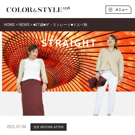
t
o
g
g
HOME
>
NEWS
>
■27歳■ザ・ストレート■イエベ秋
l
e
n
a
v
i
g
a
t
i
o
n
2021.07.04
女性 BEFORE AFTER