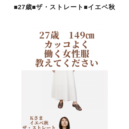
■27歳■ザ・ストレート■イエベ秋