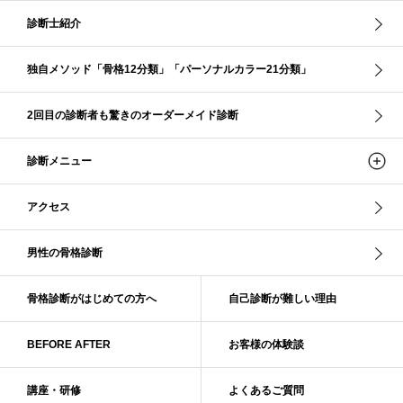
コントラスト・サマー
ザ・ウインター
ザ・ウェーブ
ザ・サマー
診断士紹介
ザ・ストレート
ザ・スプリング
ザ・ナチュラル
サマー
独自メソッド「骨格12分類」「パーソナルカラー21分類」
ショッピング同行
ストール
ストライプ
ストレ－ト、
ストレ－トタイプ
ストレ－トタイプ、ウェ－ブタイプ、ナチュラルタイプ
2回目の診断者も驚きのオーダーメイド診断
ストレ－トタイプ、ナチュラルタイプ、ウェ－ブタイプ
ストレート
ストレートタイプ
ストロング・オータム
スニーカー
スプリング
診断メニュー
スプリング・サマー
スプリング、サマー、オータム、ウインター
スレンダー・ストレート
スレンダー・ラフ・ストレート
アクセス
スレンダーストレート
セーター
ソフト・ストレート
ソフト・ナチュラル
ソフト・ライト
ソフトストレート
男性の骨格診断
ソフトナチュラル
ダーク秋
タイトスカート
ダル・グレイッシュサマー
ダル・サマー
ディープ・ウインター
骨格診断がはじめての方へ
自己診断が難しい理由
ナチュラル
ナチュラル4分類
ナチュラルタイプ
ネックライン
BEFORE AFTER
お客様の体験談
パーソナルカラー
パーソナルカラー診断
ビビッド・ウインター
ビビッド・スプリング
ビビッドウィンター
ファンデーション
講座・研修
よくあるご質問
ブライト・ウインター
ブルべ
ブルべ冬
ブルべ夏