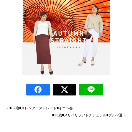
«
■32歳■スレンダーストレート■イエベ春
■23歳■メリハリソフトナチュラル■ブルべ夏
»