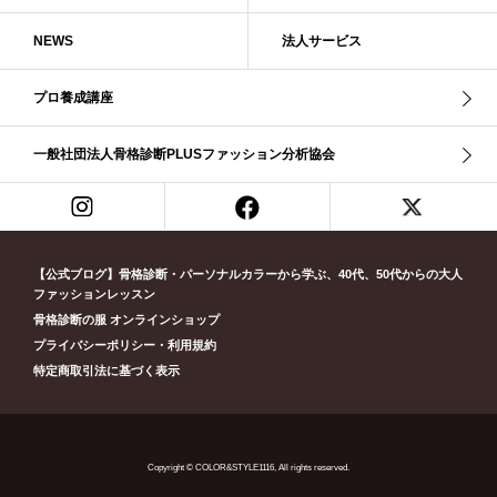
ブルべ夏（ソフト）
プロコース
プロ養成講座
ベーシック
NEWS
法人サービス
ベーシック診断
ペール冬
ヘアスタイル
ペア診断
ボーイッシュ
ボディバランス診断
ボディバランス調整
マイルド・ウインター
プロ養成講座
メリハリ・ウェーブ
メリハリ・ナチュラル
メリハリ・リッチ・ウェーブ
メリハリ・リッチ・ナチュラル
一般社団法人骨格診断PLUSファッション分析協会
メリハリウェーブ
メリハリナチュラル
メリハリナチュラル分類
メリハリリッチナチュラル
メンズ骨格診断
ライト・スプリング
ライト春
ラフ・ウェーブ
ラフ・ストレート
ラフウェーブ
ラフストレート
リッチ・ナチュラル
リッチウェーブ
【公式ブログ】骨格診断・パーソナルカラーから学ぶ、40代、50代からの大人
ファッションレッスン
リッチナチュラル
リップ
リモート映え
リモート診断
休業
骨格診断の服 オンラインショップ
似合う診断
個人診断山崎真理子
南青山 パーソナルカラー診断
プライバシーポリシー・利用規約
南青山 骨格診断
失敗しない診断
挨拶
新眼鏡診断
春・夏ライト
特定商取引法に基づく表示
春冬ビビッド
春夏
東京都
淡オータム
清色
濁色
濃オータム
濃サマー
男女ペア診断
男性ウェ－ブ
男性診断
男性骨格診断
童顔
繊研新聞
花柄
葉月美羽
薄みストレート
Copyright © COLOR&STYLE1116, All rights reserved.
診断モデル
赤み・コントラスト・サマー
赤み・ソフト・オータム