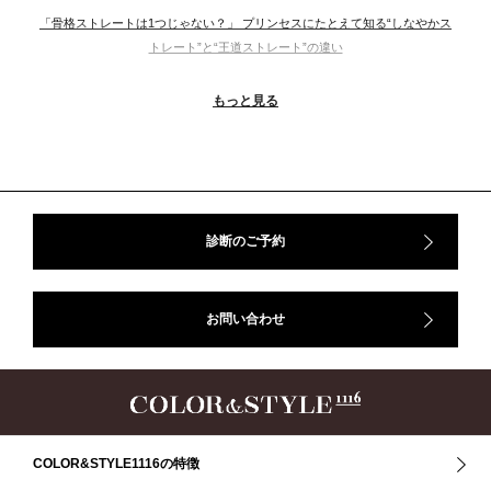
「骨格ストレートは1つじゃない？」 プリンセスにたとえて知る“しなやかス
トレート”と“王道ストレート”の違い
＃ウインター
＃ウェーブ
＃オータム
#ショッピング
もっと見る
＃ストレート
＃ストレートタイプ
＃ナチュラル
#大館美絵
＃東急プラザ
#骨格診断
#骨格診断、#骨格12分類、#パーソナルカラー診断、#カラー21分類、
#BeforeAfter、#似合う服、#30代ファッション、#ナチュラルタイプ、#ブライ
トスプリング、#ビビッドカラー、#イメージコンサルティング、#スタイルア
ップ、#骨格診断東京、#イメコン東京、#COLORandSTYLE1116
診断のご予約
50代
AERA
Before After
Before After 骨格診断
DRESS
アフターコロナ
イエベ
イエベオータム
イエベ春
イエベ秋
お問い合わせ
イメコン診断
イメコン選び方
イメコン難民
ウインター
ウインター／スプリング
ウインタータイプ
ウェ－ブタイプ
ウェーブ
ウェーブタイプ
ウォーム・サマー
ウォームサマー
オータム
オータム、ソフトナチュラル
オータム、ナチュラル
お知らせ
カラーアンドスタイル1116
きれいめ・ナチュラル
COLOR&STYLE1116の特徴
クリア夏
グレイッシュ・サマー
グレイッシュ秋
コロナ