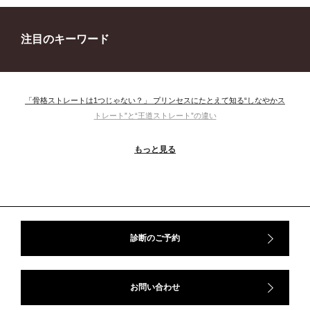
注目のキーワード
「骨格ストレートは1つじゃない？」 プリンセスにたとえて知る“しなやかス
トレート”と“王道ストレート”の違い
＃ウインター
＃ウェーブ
＃オータム
#ショッピング
もっと見る
＃ストレート
＃ストレートタイプ
＃ナチュラル
#大館美絵
＃東急プラザ
#骨格診断
#骨格診断、#骨格12分類、#パーソナルカラー診断、#カラー21分類、
#BeforeAfter、#似合う服、#30代ファッション、#ナチュラルタイプ、#ブライ
トスプリング、#ビビッドカラー、#イメージコンサルティング、#スタイルア
ップ、#骨格診断東京、#イメコン東京、#COLORandSTYLE1116
診断のご予約
50代
AERA
Before After
Before After 骨格診断
DRESS
アフターコロナ
イエベ
イエベオータム
イエベ春
イエベ秋
お問い合わせ
イメコン診断
イメコン選び方
イメコン難民
ウインター