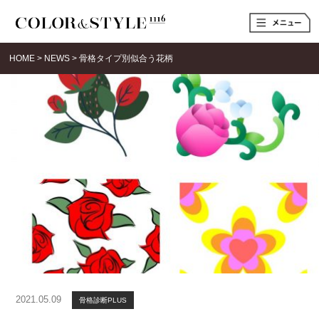
t
o
g
g
HOME
>
NEWS
>
骨格タイプ別似合う花柄
l
e
n
a
v
i
g
a
t
i
o
n
2021.05.09
骨格診断PLUS