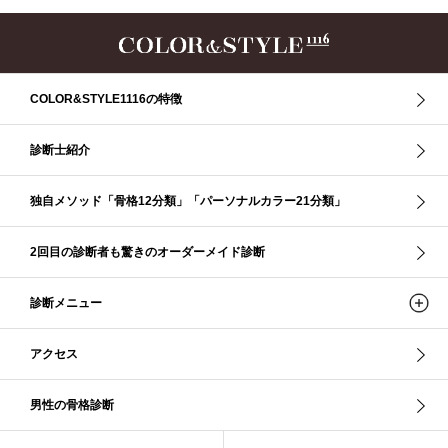
ウインター／スプリング
ウインタータイプ
ウェ－ブタイプ
ウェーブ
ウェーブタイプ
ウォーム・サマー
ウォームサマー
オータム
オータム、ソフトナチュラル
オータム、ナチュラル
お知らせ
カラーアンドスタイル1116
きれいめ・ナチュラル
COLOR&STYLE1116の特徴
クリア夏
グレイッシュ・サマー
グレイッシュ秋
コロナ
コントラスト・サマー
ザ・ウインター
ザ・ウェーブ
ザ・サマー
診断士紹介
ザ・ストレート
ザ・スプリング
ザ・ナチュラル
サマー
独自メソッド「骨格12分類」「パーソナルカラー21分類」
ショッピング同行
ストール
ストライプ
ストレ－ト、
ストレ－トタイプ
ストレ－トタイプ、ウェ－ブタイプ、ナチュラルタイプ
2回目の診断者も驚きのオーダーメイド診断
ストレ－トタイプ、ナチュラルタイプ、ウェ－ブタイプ
ストレート
ストレートタイプ
ストロング・オータム
スニーカー
スプリング
診断メニュー
スプリング・サマー
スプリング、サマー、オータム、ウインター
スレンダー・ストレート
スレンダー・ラフ・ストレート
アクセス
スレンダーストレート
セーター
ソフト・ストレート
ソフト・ナチュラル
ソフト・ライト
ソフトストレート
男性の骨格診断
ソフトナチュラル
ダーク秋
タイトスカート