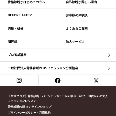
ダル・グレイッシュサマー
ダル・サマー
ディープ・ウインター
骨格診断がはじめての方へ
自己診断が難しい理由
ナチュラル
ナチュラル4分類
ナチュラルタイプ
ネックライン
BEFORE AFTER
お客様の体験談
パーソナルカラー
パーソナルカラー診断
ビビッド・ウインター
ビビッド・スプリング
ビビッドウィンター
ファンデーション
講座・研修
よくあるご質問
ブライト・ウインター
ブルべ
ブルべ冬
ブルべ夏
ブルべ夏（ソフト）
プロコース
プロ養成講座
ベーシック
NEWS
法人サービス
ベーシック診断
ペール冬
ヘアスタイル
ペア診断
ボーイッシュ
ボディバランス診断
ボディバランス調整
マイルド・ウインター
プロ養成講座
メリハリ・ウェーブ
メリハリ・ナチュラル
メリハリ・リッチ・ウェーブ
メリハリ・リッチ・ナチュラル
一般社団法人骨格診断PLUSファッション分析協会
メリハリウェーブ
メリハリナチュラル
メリハリナチュラル分類
メリハリリッチナチュラル
メンズ骨格診断
ライト・スプリング
ライト春
ラフ・ウェーブ
ラフ・ストレート
ラフウェーブ
ラフストレート
リッチ・ナチュラル
リッチウェーブ
【公式ブログ】骨格診断・パーソナルカラーから学ぶ、40代、50代からの大人
ファッションレッスン
リッチナチュラル
リップ
リモート映え
リモート診断
休業
骨格診断の服 オンラインショップ
似合う診断
個人診断山崎真理子
南青山 パーソナルカラー診断
プライバシーポリシー・利用規約