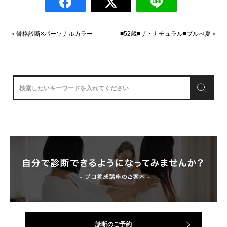
«
骨格診断×パーソナルカラー
■52歳■ザ・ナチュラル■ブルべ夏
»
診断のご予約