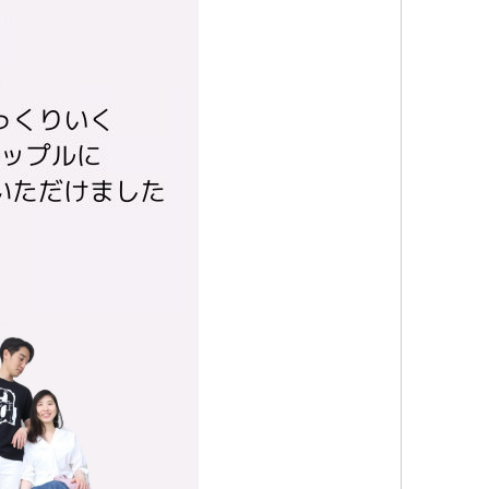
カラ
グ
ス
ス