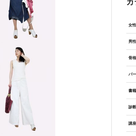
カ
女性
男性
骨格
パー
書
診
講