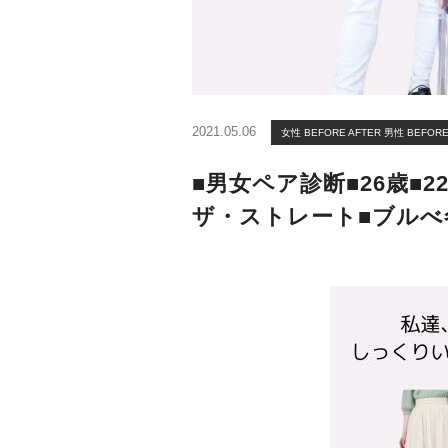
2021.05.06
女性 BEFORE AFTER
男性 BEFORE
■男女ペア診断■26歳■2
ザ・ストレート■ブルべ