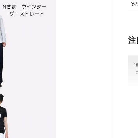
そ
注
「
＃
#骨
カラ