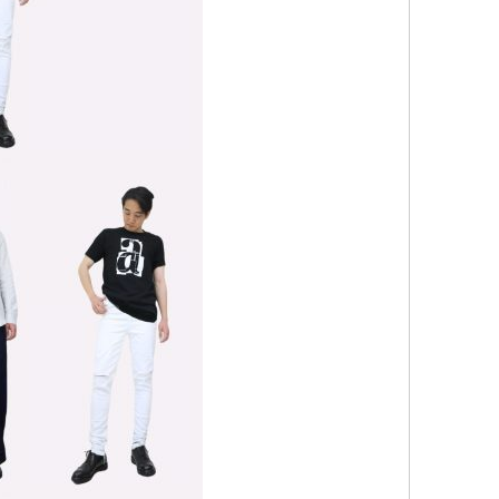
ッ
グ
#
Be
イ
イ
ウ