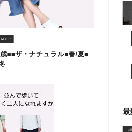
 AFTER
2歳■■ザ・ナチュラル■春/夏■
冬
最
診