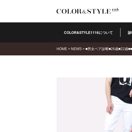
COLOR&STYLE1116について
診
HOME
>
NEWS
>
■男女ペア診断■26歳■22歳