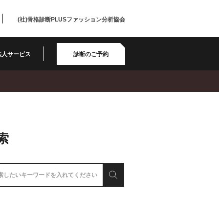
(社)骨格診断PLUSファッション分析協会
法人サービス
診断のご予約
索