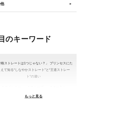
の他
►
目のキーワード
骨格ストレートは1つじゃない？」 プリンセスにた
とえて知る“しなやかストレート”と“王道ストレー
ト”の違い
＃ウインター
＃ウェーブ
＃オータム
もっと見る
#ショッピング
＃ストレート
ストレートタイプ
＃ナチュラル
#大館美絵
＃東急プラザ
#骨格診断
格診断、#骨格12分類、#パーソナルカラー診断、#
ー21分類、#BeforeAfter、#似合う服、#30代ファ