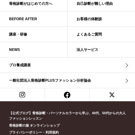
ダル・グレイッシュサマー
ダル・サマー
ディープ・ウインター
骨格診断がはじめての方へ
自己診断が難しい理由
ナチュラル
ナチュラル4分類
ナチュラルタイプ
ネックライン
BEFORE AFTER
お客様の体験談
パーソナルカラー
パーソナルカラー診断
ビビッド・ウインター
ビビッド・スプリング
ビビッドウィンター
ファンデーション
講座・研修
よくあるご質問
ブライト・ウインター
ブルべ
ブルべ冬
ブルべ夏
ブルべ夏（ソフト）
プロコース
プロ養成講座
ベーシック
NEWS
法人サービス
ベーシック診断
ペール冬
ヘアスタイル
ペア診断
ボーイッシュ
ボディバランス診断
ボディバランス調整
マイルド・ウインター
プロ養成講座
メリハリ・ウェーブ
メリハリ・ナチュラル
メリハリ・リッチ・ウェーブ
メリハリ・リッチ・ナチュラル
一般社団法人骨格診断PLUSファッション分析協会
メリハリウェーブ
メリハリナチュラル
メリハリナチュラル分類
メリハリリッチナチュラル
メンズ骨格診断
ライト・スプリング
ライト春
ラフ・ウェーブ
ラフ・ストレート
ラフウェーブ
ラフストレート
リッチ・ナチュラル
リッチウェーブ
【公式ブログ】骨格診断・パーソナルカラーから学ぶ、40代、50代からの大人
ファッションレッスン
リッチナチュラル
リップ
リモート映え
リモート診断
休業
骨格診断の服 オンラインショップ
似合う診断
個人診断山崎真理子
南青山 パーソナルカラー診断
プライバシーポリシー・利用規約