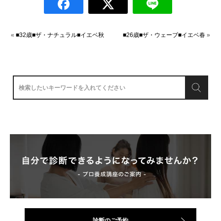
«
■32歳■ザ・ナチュラル■イエベ秋
■26歳■ザ・ウェーブ■イエベ春
»
診断のご予約