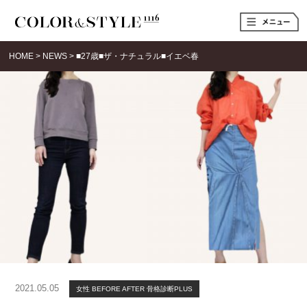
t
o
g
g
HOME
>
NEWS
>
■27歳■ザ・ナチュラル■イエベ春
l
e
n
a
v
i
g
a
t
i
o
n
2021.05.05
女性 BEFORE AFTER
骨格診断PLUS