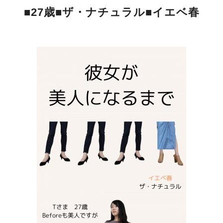
■27歳■ザ・ナチュラル■イエベ春