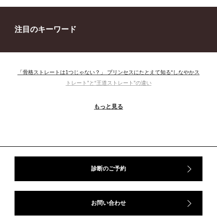
注目のキーワード
「骨格ストレートは1つじゃない？」 プリンセスにたとえて知る“しなやかス
トレート”と“王道ストレート”の違い
＃ウインター
＃ウェーブ
＃オータム
#ショッピング
もっと見る
＃ストレート
＃ストレートタイプ
＃ナチュラル
#大館美絵
＃東急プラザ
#骨格診断
#骨格診断、#骨格12分類、#パーソナルカラー診断、#カラー21分類、
#BeforeAfter、#似合う服、#30代ファッション、#ナチュラルタイプ、#ブライ
トスプリング、#ビビッドカラー、#イメージコンサルティング、#スタイルア
ップ、#骨格診断東京、#イメコン東京、#COLORandSTYLE1116
診断のご予約
50代
AERA
Before After
Before After 骨格診断
DRESS
アフターコロナ
イエベ
イエベオータム
イエベ春
イエベ秋
お問い合わせ
イメコン診断
イメコン選び方
イメコン難民
ウインター