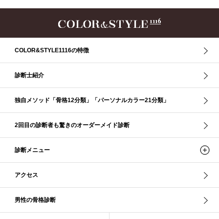
ウインター／スプリング
ウインタータイプ
ウェ－ブタイプ
ウェーブ
ウェーブタイプ
ウォーム・サマー
ウォームサマー
オータム
オータム、ソフトナチュラル
オータム、ナチュラル
お知らせ
カラーアンドスタイル1116
きれいめ・ナチュラル
COLOR&STYLE1116の特徴
クリア夏
グレイッシュ・サマー
グレイッシュ秋
コロナ
コントラスト・サマー
ザ・ウインター
ザ・ウェーブ
ザ・サマー
診断士紹介
ザ・ストレート
ザ・スプリング
ザ・ナチュラル
サマー
独自メソッド「骨格12分類」「パーソナルカラー21分類」
ショッピング同行
ストール
ストライプ
ストレ－ト、
ストレ－トタイプ
ストレ－トタイプ、ウェ－ブタイプ、ナチュラルタイプ
2回目の診断者も驚きのオーダーメイド診断
ストレ－トタイプ、ナチュラルタイプ、ウェ－ブタイプ
ストレート
ストレートタイプ
ストロング・オータム
スニーカー
スプリング
診断メニュー
スプリング・サマー
スプリング、サマー、オータム、ウインター
スレンダー・ストレート
スレンダー・ラフ・ストレート
アクセス
スレンダーストレート
セーター
ソフト・ストレート
ソフト・ナチュラル
ソフト・ライト
ソフトストレート
男性の骨格診断
ソフトナチュラル
ダーク秋
タイトスカート