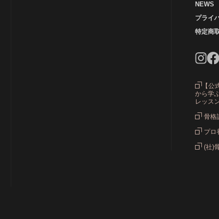
NEWS
プライ
カラ
特定商
グ
【公
から学ぶ
レッス
骨格
プロ
(社)
ス
ス