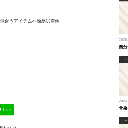
似合うアイテムへ簡易試着他
2026.
自分
パ
2026.
骨格
Line
パ
て戴きました