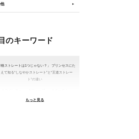
の他
►
目のキーワード
骨格ストレートは1つじゃない？」 プリンセスにた
とえて知る“しなやかストレート”と“王道ストレー
ト”の違い
＃ウインター
＃ウェーブ
＃オータム
もっと見る
#ショッピング
＃ストレート
ストレートタイプ
＃ナチュラル
#大館美絵
＃東急プラザ
#骨格診断
格診断、#骨格12分類、#パーソナルカラー診断、#
ー21分類、#BeforeAfter、#似合う服、#30代ファ