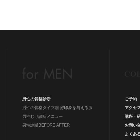
ッ
グ
#
Be
イ
イ
ウ
男性の骨格診断
ご予約
男性の骨格タイプ別 好印象を与える服
アクセ
男性むけ診断メニュー
講座・
男性診断BEFORE AFTER
お問い
よくあ