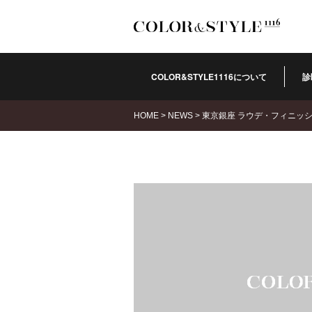
COLOR&STYLE1116について
診
HOME
>
NEWS
>
東京銀座 ラウデ・フィニッ