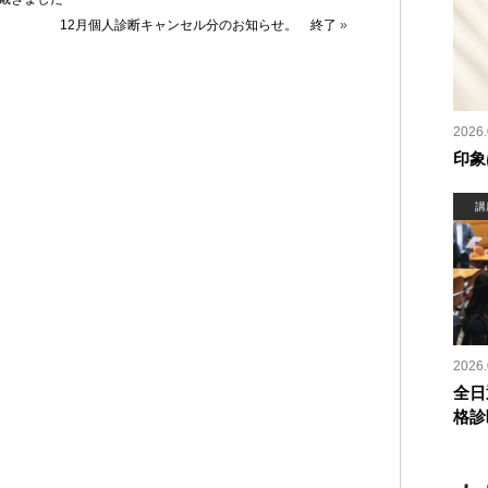
12月個人診断キャンセル分のお知らせ。 終了
»
2026.
印象
講
2026.
全日
格診