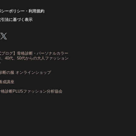
バシーポリシー・利用規約
ーアンドスタイル1116
きれいめ・ナチュラル
取引法に基づく表示
クリア夏
グレイッシュ・サマー
レイッシュ秋
コロナ
コントラスト・サマー
ザ・ウインター
ザ・ウェーブ
ザ・サマー
式ブログ】骨格診断・パーソナルカラー
ザ・ストレート
ザ・スプリング
、40代、50代からの大人ファッション
ン
ザ・ナチュラル
サマー
ショッピング同行
診断の服 オンラインショップ
ストール
ストライプ
ストレ－ト、
養成講座
ストレ－トタイプ
骨格診断PLUSファッション分析協会
トレ－トタイプ、ウェ－ブタイプ、ナチュラルタイ
プ
トレ－トタイプ、ナチュラルタイプ、ウェ－ブタイ
プ
ストレート
ストレートタイプ