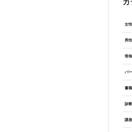
カ
女性
男性
骨格
パー
書
診
講