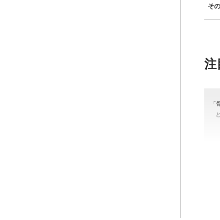
そ
注
「
＃
#骨
カラ