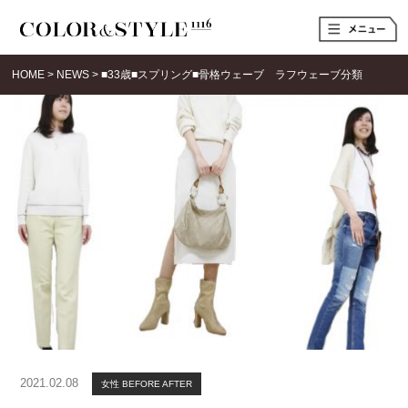
t
o
g
g
HOME
>
NEWS
>
■33歳■スプリング■骨格ウェーブ ラフウェーブ分類
l
e
n
a
v
i
g
a
t
i
o
n
2021.02.08
女性 BEFORE AFTER