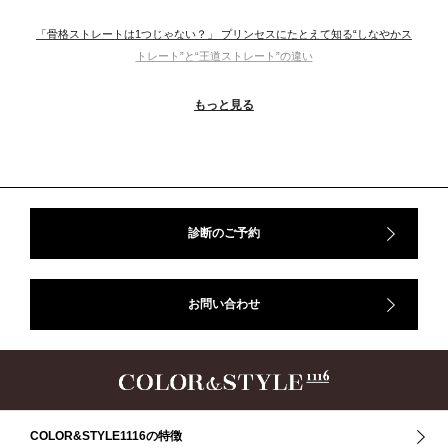
「骨格ストレートは1つじゃない？」 プリンセスにたとえて知る“しなやかス
トレート”と“王道ストレート”の違い
＃ウインター
＃ウェーブ
＃オータム
#ショッピング
もっと見る
＃ストレート
＃ストレートタイプ
＃ナチュラル
#大館美絵
＃東急プラザ
#骨格診断
#骨格診断、#骨格12分類、#パーソナルカラー診断、#カラー21分類、
#BeforeAfter、#似合う服、#30代ファッション、#ナチュラルタイプ、#ブライ
トスプリング、#ビビッドカラー、#イメージコンサルティング、#スタイルア
ップ、#骨格診断東京、#イメコン東京、#COLORandSTYLE1116
診断のご予約
50代
AERA
Before After
Before After 骨格診断
DRESS
アフターコロナ
イエベ
イエベオータム
イエベ春
イエベ秋
お問い合わせ
イメコン診断
イメコン選び方
イメコン難民
ウインター
ウインター／スプリング
ウインタータイプ
ウェ－ブタイプ
ウェーブ
ウェーブタイプ
ウォーム・サマー
ウォームサマー
オータム
オータム、ソフトナチュラル
オータム、ナチュラル
お知らせ
カラーアンドスタイル1116
きれいめ・ナチュラル
COLOR&STYLE1116の特徴