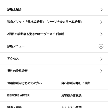
クリア夏
グレイッシュ・サマー
グレイッシュ秋
コロナ
コントラスト・サマー
ザ・ウインター
ザ・ウェーブ
ザ・サマー
診断士紹介
ザ・ストレート
ザ・スプリング
ザ・ナチュラル
サマー
独自メソッド「骨格12分類」「パーソナルカラー21分類」
ショッピング同行
ストール
ストライプ
ストレ－ト、
ストレ－トタイプ
ストレ－トタイプ、ウェ－ブタイプ、ナチュラルタイプ
2回目の診断者も驚きのオーダーメイド診断
ストレ－トタイプ、ナチュラルタイプ、ウェ－ブタイプ
ストレート
ストレートタイプ
ストロング・オータム
スニーカー
スプリング
診断メニュー
スプリング・サマー
スプリング、サマー、オータム、ウインター
スレンダー・ストレート
スレンダー・ラフ・ストレート
アクセス
スレンダーストレート
セーター
ソフト・ストレート
ソフト・ナチュラル
ソフト・ライト
ソフトストレート
男性の骨格診断
ソフトナチュラル
ダーク秋
タイトスカート
ダル・グレイッシュサマー
ダル・サマー
ディープ・ウインター
骨格診断がはじめての方へ
自己診断が難しい理由
ナチュラル
ナチュラル4分類
ナチュラルタイプ
ネックライン
BEFORE AFTER
お客様の体験談
パーソナルカラー
パーソナルカラー診断
ビビッド・ウインター
ビビッド・スプリング
ビビッドウィンター
ファンデーション
講座・研修
よくあるご質問