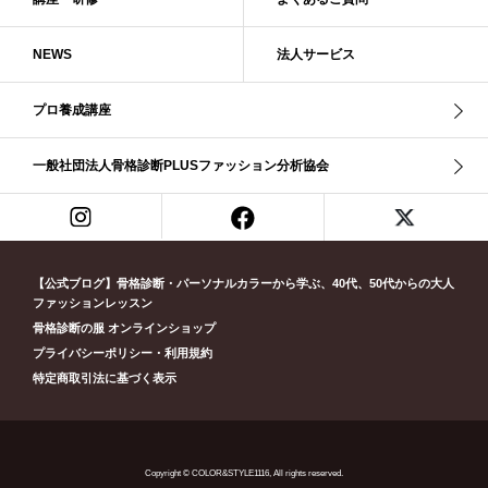
ブライト・ウインター
ブルべ
ブルべ冬
ブルべ夏
ブルべ夏（ソフト）
プロコース
プロ養成講座
ベーシック
NEWS
法人サービス
ベーシック診断
ペール冬
ヘアスタイル
ペア診断
ボーイッシュ
ボディバランス診断
ボディバランス調整
マイルド・ウインター
プロ養成講座
メリハリ・ウェーブ
メリハリ・ナチュラル
メリハリ・リッチ・ウェーブ
メリハリ・リッチ・ナチュラル
一般社団法人骨格診断PLUSファッション分析協会
メリハリウェーブ
メリハリナチュラル
メリハリナチュラル分類
メリハリリッチナチュラル
メンズ骨格診断
ライト・スプリング
ライト春
ラフ・ウェーブ
ラフ・ストレート
ラフウェーブ
ラフストレート
リッチ・ナチュラル
リッチウェーブ
【公式ブログ】骨格診断・パーソナルカラーから学ぶ、40代、50代からの大人
ファッションレッスン
リッチナチュラル
リップ
リモート映え
リモート診断
休業
骨格診断の服 オンラインショップ
似合う診断
個人診断山崎真理子
南青山 パーソナルカラー診断
プライバシーポリシー・利用規約
南青山 骨格診断
失敗しない診断
挨拶
新眼鏡診断
春・夏ライト
特定商取引法に基づく表示
春冬ビビッド
春夏
東京都
淡オータム
清色
濁色
濃オータム
濃サマー
男女ペア診断
男性ウェ－ブ
男性診断
男性骨格診断
童顔
繊研新聞
花柄
葉月美羽
薄みストレート
Copyright © COLOR&STYLE1116, All rights reserved.