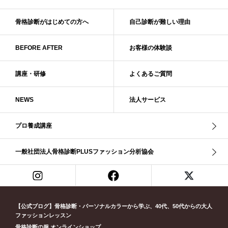
ソフトナチュラル
ダーク秋
タイトスカート
ダル・グレイッシュサマー
ダル・サマー
ディープ・ウインター
骨格診断がはじめての方へ
自己診断が難しい理由
ナチュラル
ナチュラル4分類
ナチュラルタイプ
ネックライン
BEFORE AFTER
お客様の体験談
パーソナルカラー
パーソナルカラー診断
ビビッド・ウインター
ビビッド・スプリング
ビビッドウィンター
ファンデーション
講座・研修
よくあるご質問
ブライト・ウインター
ブルべ
ブルべ冬
ブルべ夏
ブルべ夏（ソフト）
プロコース
プロ養成講座
ベーシック
NEWS
法人サービス
ベーシック診断
ペール冬
ヘアスタイル
ペア診断
ボーイッシュ
ボディバランス診断
ボディバランス調整
マイルド・ウインター
プロ養成講座
メリハリ・ウェーブ
メリハリ・ナチュラル
メリハリ・リッチ・ウェーブ
メリハリ・リッチ・ナチュラル
一般社団法人骨格診断PLUSファッション分析協会
メリハリウェーブ
メリハリナチュラル
メリハリナチュラル分類
メリハリリッチナチュラル
メンズ骨格診断
ライト・スプリング
ライト春
ラフ・ウェーブ
ラフ・ストレート
ラフウェーブ
ラフストレート
リッチ・ナチュラル
リッチウェーブ
【公式ブログ】骨格診断・パーソナルカラーから学ぶ、40代、50代からの大人
ファッションレッスン
リッチナチュラル
リップ
リモート映え
リモート診断
休業
骨格診断の服 オンラインショップ