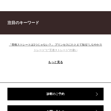
注目のキーワード
「骨格ストレートは1つじゃない？」 プリンセスにたとえて知る“しなやかス
トレート”と“王道ストレート”の違い
＃ウインター
＃ウェーブ
＃オータム
#ショッピング
もっと見る
＃ストレート
＃ストレートタイプ
＃ナチュラル
#大館美絵
＃東急プラザ
#骨格診断
#骨格診断、#骨格12分類、#パーソナルカラー診断、#カラー21分類、
#BeforeAfter、#似合う服、#30代ファッション、#ナチュラルタイプ、#ブライ
トスプリング、#ビビッドカラー、#イメージコンサルティング、#スタイルア
ップ、#骨格診断東京、#イメコン東京、#COLORandSTYLE1116
診断のご予約
50代
AERA
Before After
Before After 骨格診断
DRESS
アフターコロナ
イエベ
イエベオータム
イエベ春
イエベ秋