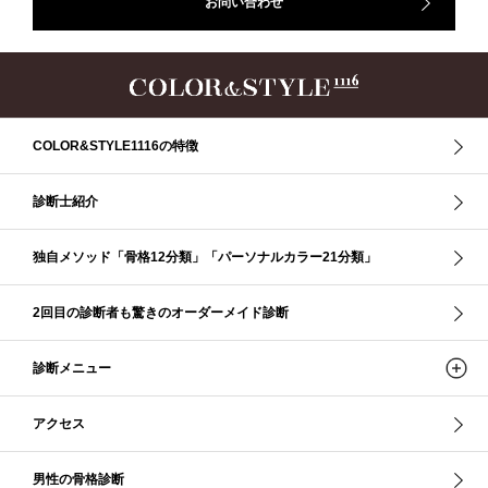
お問い合わせ
イメコン診断
イメコン選び方
イメコン難民
ウインター
ウインター／スプリング
ウインタータイプ
ウェ－ブタイプ
ウェーブ
ウェーブタイプ
ウォーム・サマー
ウォームサマー
オータム
オータム、ソフトナチュラル
オータム、ナチュラル
お知らせ
カラーアンドスタイル1116
きれいめ・ナチュラル
COLOR&STYLE1116の特徴
クリア夏
グレイッシュ・サマー
グレイッシュ秋
コロナ
コントラスト・サマー
ザ・ウインター
ザ・ウェーブ
ザ・サマー
診断士紹介
ザ・ストレート
ザ・スプリング
ザ・ナチュラル
サマー
独自メソッド「骨格12分類」「パーソナルカラー21分類」
ショッピング同行
ストール
ストライプ
ストレ－ト、
ストレ－トタイプ
ストレ－トタイプ、ウェ－ブタイプ、ナチュラルタイプ
2回目の診断者も驚きのオーダーメイド診断
ストレ－トタイプ、ナチュラルタイプ、ウェ－ブタイプ
ストレート
ストレートタイプ
ストロング・オータム
スニーカー
スプリング
診断メニュー
スプリング・サマー
スプリング、サマー、オータム、ウインター
スレンダー・ストレート
スレンダー・ラフ・ストレート
アクセス
スレンダーストレート
セーター
ソフト・ストレート
ソフト・ナチュラル
ソフト・ライト
ソフトストレート
男性の骨格診断