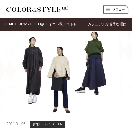
t
o
g
g
HOME
>
NEWS
>
38歳
イエベ秋
ストレート カジュアルが苦手な理由
l
e
n
a
v
i
g
a
t
i
o
n
2021.01.06
女性 BEFORE AFTER