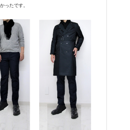
かったです。
ッ
グ
#
Be
イ
イ
ウ