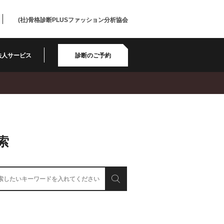
(社)骨格診断PLUSファッション分析協会
法人サービス
診断のご予約
索