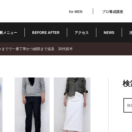
for MEN
プロ養成講座
断メニュー
BEFORE AFTER
アクセス
NEWS
今までで一番丁寧かつ細部まで追及 30代前半
検