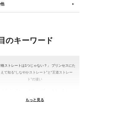
の他
►
目のキーワード
骨格ストレートは1つじゃない？」 プリンセスにた
とえて知る“しなやかストレート”と“王道ストレー
ト”の違い
＃ウインター
＃ウェーブ
＃オータム
もっと見る
#ショッピング
＃ストレート
ストレートタイプ
＃ナチュラル
#大館美絵
＃東急プラザ
#骨格診断
格診断、#骨格12分類、#パーソナルカラー診断、#
ー21分類、#BeforeAfter、#似合う服、#30代ファ