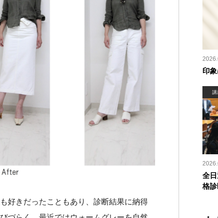
2026.
印象
講
2026.
全日
格診
も好きだったこともあり、診断結果に納得
びづらく、最近ではウォームグレーを自然