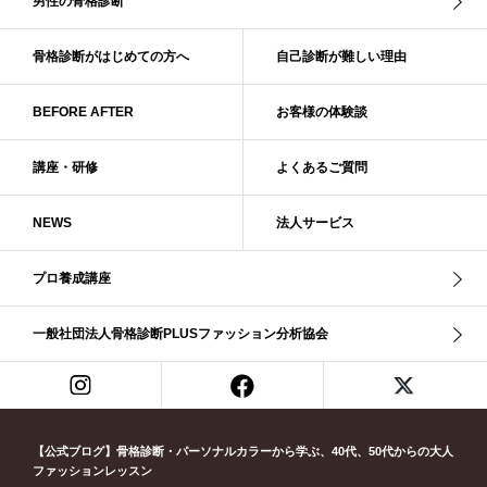
男性の骨格診断
ソフトナチュラル
ダーク秋
タイトスカート
ダル・グレイッシュサマー
ダル・サマー
ディープ・ウインター
骨格診断がはじめての方へ
自己診断が難しい理由
ナチュラル
ナチュラル4分類
ナチュラルタイプ
ネックライン
BEFORE AFTER
お客様の体験談
パーソナルカラー
パーソナルカラー診断
ビビッド・ウインター
ビビッド・スプリング
ビビッドウィンター
ファンデーション
講座・研修
よくあるご質問
ブライト・ウインター
ブルべ
ブルべ冬
ブルべ夏
ブルべ夏（ソフト）
プロコース
プロ養成講座
ベーシック
NEWS
法人サービス
ベーシック診断
ペール冬
ヘアスタイル
ペア診断
ボーイッシュ
ボディバランス診断
ボディバランス調整
マイルド・ウインター
プロ養成講座
メリハリ・ウェーブ
メリハリ・ナチュラル
メリハリ・リッチ・ウェーブ
メリハリ・リッチ・ナチュラル
一般社団法人骨格診断PLUSファッション分析協会
メリハリウェーブ
メリハリナチュラル
メリハリナチュラル分類
メリハリリッチナチュラル
メンズ骨格診断
ライト・スプリング
ライト春
ラフ・ウェーブ
ラフ・ストレート
ラフウェーブ
ラフストレート
リッチ・ナチュラル
リッチウェーブ
【公式ブログ】骨格診断・パーソナルカラーから学ぶ、40代、50代からの大人
ファッションレッスン
リッチナチュラル
リップ
リモート映え
リモート診断
休業