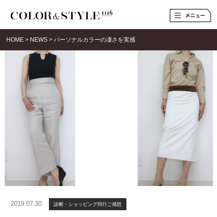
t
o
g
g
HOME
>
NEWS
>
パーソナルカラーの凄さを実感
l
e
n
a
v
i
g
a
t
i
o
n
2019.07.30
診断・ショッピング同行ご感想