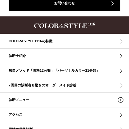
お問い合わせ
イメコン診断
イメコン選び方
イメコン難民
ウインター
ウインター／スプリング
ウインタータイプ
ウェ－ブタイプ
ウェーブ
ウェーブタイプ
ウォーム・サマー
ウォームサマー
オータム
オータム、ソフトナチュラル
オータム、ナチュラル
お知らせ
カラーアンドスタイル1116
きれいめ・ナチュラル
COLOR&STYLE1116の特徴
クリア夏
グレイッシュ・サマー
グレイッシュ秋
コロナ
コントラスト・サマー
ザ・ウインター
ザ・ウェーブ
ザ・サマー
診断士紹介
ザ・ストレート
ザ・スプリング
ザ・ナチュラル
サマー
独自メソッド「骨格12分類」「パーソナルカラー21分類」
ショッピング同行
ストール
ストライプ
ストレ－ト、
ストレ－トタイプ
ストレ－トタイプ、ウェ－ブタイプ、ナチュラルタイプ
2回目の診断者も驚きのオーダーメイド診断
ストレ－トタイプ、ナチュラルタイプ、ウェ－ブタイプ
ストレート
ストレートタイプ
ストロング・オータム
スニーカー
スプリング
診断メニュー
スプリング・サマー
スプリング、サマー、オータム、ウインター
スレンダー・ストレート
スレンダー・ラフ・ストレート
アクセス
スレンダーストレート
セーター
ソフト・ストレート
ソフト・ナチュラル
ソフト・ライト
ソフトストレート