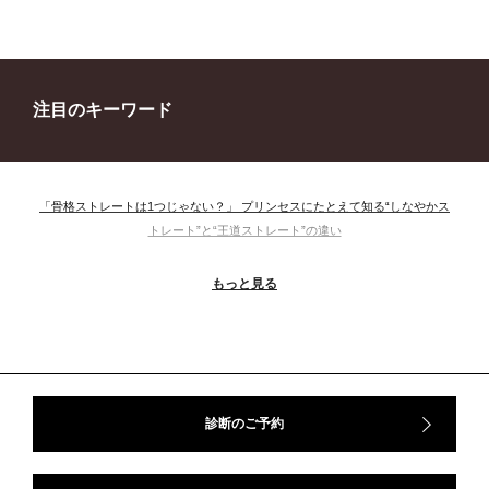
注目のキーワード
「骨格ストレートは1つじゃない？」 プリンセスにたとえて知る“しなやかス
トレート”と“王道ストレート”の違い
＃ウインター
＃ウェーブ
＃オータム
#ショッピング
もっと見る
＃ストレート
＃ストレートタイプ
＃ナチュラル
#大館美絵
＃東急プラザ
#骨格診断
#骨格診断、#骨格12分類、#パーソナルカラー診断、#カラー21分類、
#BeforeAfter、#似合う服、#30代ファッション、#ナチュラルタイプ、#ブライ
トスプリング、#ビビッドカラー、#イメージコンサルティング、#スタイルア
ップ、#骨格診断東京、#イメコン東京、#COLORandSTYLE1116
診断のご予約
50代
AERA
Before After
Before After 骨格診断
DRESS
アフターコロナ
イエベ
イエベオータム
イエベ春
イエベ秋