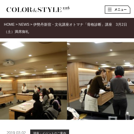
t
o
g
g
HOME
>
NEWS
>
伊勢丹新宿・文化講座オトマナ「骨格診断」講座 3月2日
l
e
（土）満席御礼
n
a
v
i
g
a
t
i
o
n
2019.03.02
講座・イベントのご案内