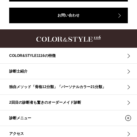
50代
AERA
Before After
Before After 骨格診断
DRESS
アフターコロナ
イエベ
イエベオータム
イエベ春
イエベ秋
お問い合わせ
イメコン診断
イメコン選び方
イメコン難民
ウインター
ウインター／スプリング
ウインタータイプ
ウェ－ブタイプ
ウェーブ
ウェーブタイプ
ウォーム・サマー
ウォームサマー
オータム
オータム、ソフトナチュラル
オータム、ナチュラル
お知らせ
カラーアンドスタイル1116
きれいめ・ナチュラル
COLOR&STYLE1116の特徴
クリア夏
グレイッシュ・サマー
グレイッシュ秋
コロナ
コントラスト・サマー
ザ・ウインター
ザ・ウェーブ
ザ・サマー
診断士紹介
ザ・ストレート
ザ・スプリング
ザ・ナチュラル
サマー
独自メソッド「骨格12分類」「パーソナルカラー21分類」
ショッピング同行
ストール
ストライプ
ストレ－ト、
ストレ－トタイプ
ストレ－トタイプ、ウェ－ブタイプ、ナチュラルタイプ
2回目の診断者も驚きのオーダーメイド診断
ストレ－トタイプ、ナチュラルタイプ、ウェ－ブタイプ
ストレート
ストレートタイプ
ストロング・オータム
スニーカー
スプリング
診断メニュー
スプリング・サマー
スプリング、サマー、オータム、ウインター
スレンダー・ストレート
スレンダー・ラフ・ストレート
アクセス