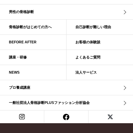
スレンダーストレート
セーター
ソフト・ストレート
ソフト・ナチュラル
ソフト・ライト
ソフトストレート
男性の骨格診断
ソフトナチュラル
ダーク秋
タイトスカート
ダル・グレイッシュサマー
ダル・サマー
ディープ・ウインター
骨格診断がはじめての方へ
自己診断が難しい理由
ナチュラル
ナチュラル4分類
ナチュラルタイプ
ネックライン
BEFORE AFTER
お客様の体験談
パーソナルカラー
パーソナルカラー診断
ビビッド・ウインター
ビビッド・スプリング
ビビッドウィンター
ファンデーション
講座・研修
よくあるご質問
ブライト・ウインター
ブルべ
ブルべ冬
ブルべ夏
ブルべ夏（ソフト）
プロコース
プロ養成講座
ベーシック
NEWS
法人サービス
ベーシック診断
ペール冬
ヘアスタイル
ペア診断
ボーイッシュ
ボディバランス診断
ボディバランス調整
マイルド・ウインター
プロ養成講座
メリハリ・ウェーブ
メリハリ・ナチュラル
メリハリ・リッチ・ウェーブ
メリハリ・リッチ・ナチュラル
一般社団法人骨格診断PLUSファッション分析協会
メリハリウェーブ
メリハリナチュラル
メリハリナチュラル分類
メリハリリッチナチュラル
メンズ骨格診断
ライト・スプリング
ライト春
ラフ・ウェーブ
ラフ・ストレート
ラフウェーブ