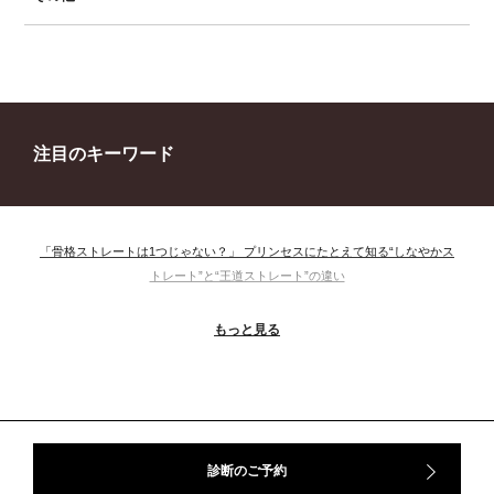
注目のキーワード
「骨格ストレートは1つじゃない？」 プリンセスにたとえて知る“しなやかス
トレート”と“王道ストレート”の違い
＃ウインター
＃ウェーブ
＃オータム
#ショッピング
もっと見る
＃ストレート
＃ストレートタイプ
＃ナチュラル
#大館美絵
＃東急プラザ
#骨格診断
#骨格診断、#骨格12分類、#パーソナルカラー診断、#カラー21分類、
#BeforeAfter、#似合う服、#30代ファッション、#ナチュラルタイプ、#ブライ
トスプリング、#ビビッドカラー、#イメージコンサルティング、#スタイルア
ップ、#骨格診断東京、#イメコン東京、#COLORandSTYLE1116
診断のご予約