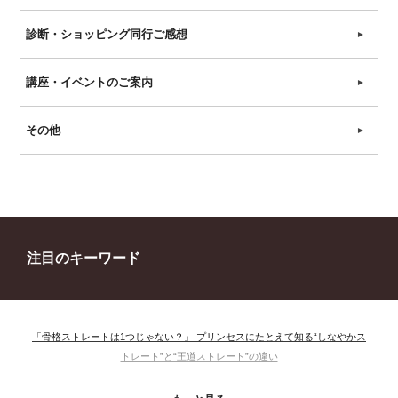
診断・ショッピング同行ご感想
►
講座・イベントのご案内
►
その他
►
注目のキーワード
「骨格ストレートは1つじゃない？」 プリンセスにたとえて知る“しなやかス
トレート”と“王道ストレート”の違い
＃ウインター
＃ウェーブ
＃オータム
#ショッピング