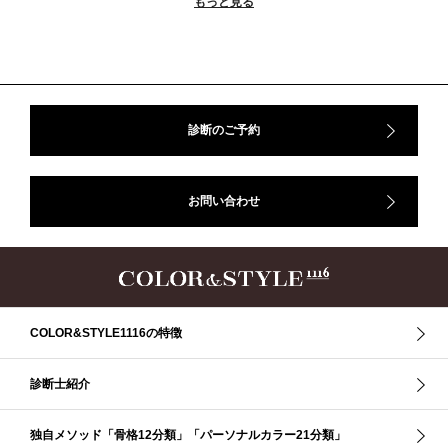
もっと見る
＃ストレート
＃ストレートタイプ
＃ナチュラル
#大館美絵
＃東急プラザ
#骨格診断
#骨格診断、#骨格12分類、#パーソナルカラー診断、#カラー21分類、
#BeforeAfter、#似合う服、#30代ファッション、#ナチュラルタイプ、#ブライ
トスプリング、#ビビッドカラー、#イメージコンサルティング、#スタイルア
ップ、#骨格診断東京、#イメコン東京、#COLORandSTYLE1116
診断のご予約
50代
AERA
Before After
Before After 骨格診断
DRESS
アフターコロナ
イエベ
イエベオータム
イエベ春
イエベ秋
お問い合わせ
イメコン診断
イメコン選び方
イメコン難民
ウインター
ウインター／スプリング
ウインタータイプ
ウェ－ブタイプ
ウェーブ
ウェーブタイプ
ウォーム・サマー
ウォームサマー
オータム
オータム、ソフトナチュラル
オータム、ナチュラル
お知らせ
カラーアンドスタイル1116
きれいめ・ナチュラル
COLOR&STYLE1116の特徴
クリア夏
グレイッシュ・サマー
グレイッシュ秋
コロナ
コントラスト・サマー
ザ・ウインター
ザ・ウェーブ
ザ・サマー
診断士紹介
ザ・ストレート
ザ・スプリング
ザ・ナチュラル
サマー
独自メソッド「骨格12分類」「パーソナルカラー21分類」
ショッピング同行
ストール
ストライプ
ストレ－ト、