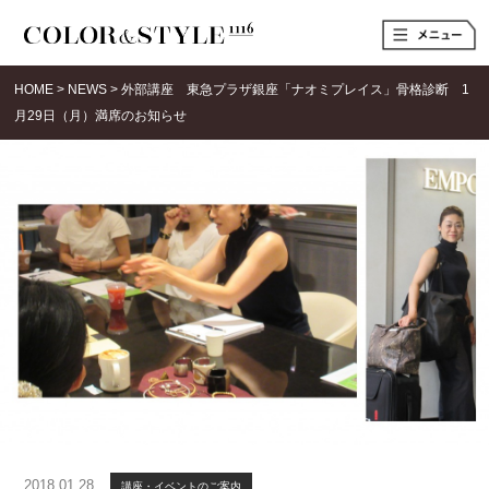
t
o
g
g
HOME
>
NEWS
>
外部講座 東急プラザ銀座「ナオミプレイス」骨格診断 1
l
e
月29日（月）満席のお知らせ
n
a
v
i
g
a
t
i
o
n
2018.01.28
講座・イベントのご案内