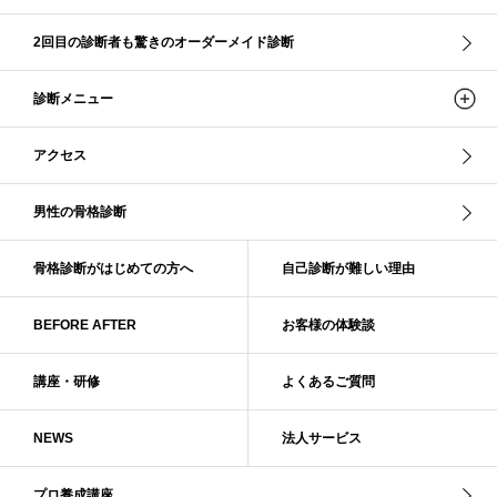
ストレ－トタイプ
ストレ－トタイプ、ウェ－ブタイプ、ナチュラルタイプ
2回目の診断者も驚きのオーダーメイド診断
ストレ－トタイプ、ナチュラルタイプ、ウェ－ブタイプ
ストレート
ストレートタイプ
ストロング・オータム
スニーカー
スプリング
診断メニュー
スプリング・サマー
スプリング、サマー、オータム、ウインター
スレンダー・ストレート
スレンダー・ラフ・ストレート
アクセス
スレンダーストレート
セーター
ソフト・ストレート
ソフト・ナチュラル
ソフト・ライト
ソフトストレート
男性の骨格診断
ソフトナチュラル
ダーク秋
タイトスカート
ダル・グレイッシュサマー
ダル・サマー
ディープ・ウインター
骨格診断がはじめての方へ
自己診断が難しい理由
ナチュラル
ナチュラル4分類
ナチュラルタイプ
ネックライン
BEFORE AFTER
お客様の体験談
パーソナルカラー
パーソナルカラー診断
ビビッド・ウインター
ビビッド・スプリング
ビビッドウィンター
ファンデーション
講座・研修
よくあるご質問
ブライト・ウインター
ブルべ
ブルべ冬
ブルべ夏
ブルべ夏（ソフト）
プロコース
プロ養成講座
ベーシック
NEWS
法人サービス
ベーシック診断
ペール冬
ヘアスタイル
ペア診断
ボーイッシュ
ボディバランス診断
ボディバランス調整
マイルド・ウインター
プロ養成講座